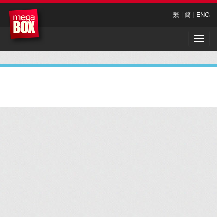
繁
|
簡
|
ENG
Toggle
naviga