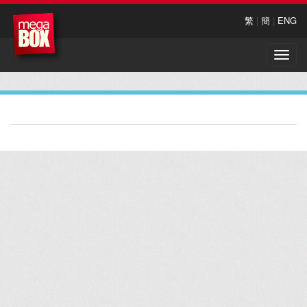
繁
|
簡
|
ENG
Toggle
naviga