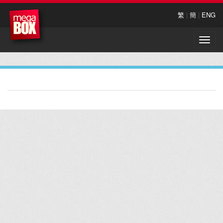
繁
|
簡
|
ENG
Toggle
naviga