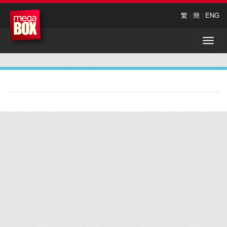
繁
|
簡
|
ENG
Toggle
naviga