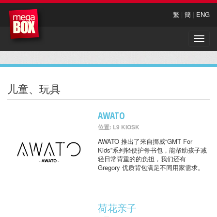
繁
|
簡
|
ENG
Toggle
naviga
儿童、玩具
AWATO
位置: L9 KIOSK
AWATO 推出了来自挪威“GMT For
Kids”系列轻便护脊书包，能帮助孩子减
轻日常背重的的负担，我们还有
Gregory 优质背包满足不同用家需求。
荷花亲子