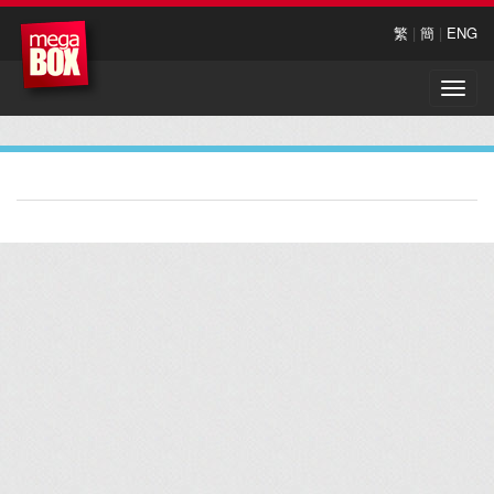
繁
|
簡
|
ENG
Toggle
naviga