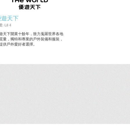
優遊天下
: L8 4
遊天下開業十餘年，致力蒐羅世界各地
質量，獨特和專業的戶外裝備和服裝，
提供戶外愛好者選擇。