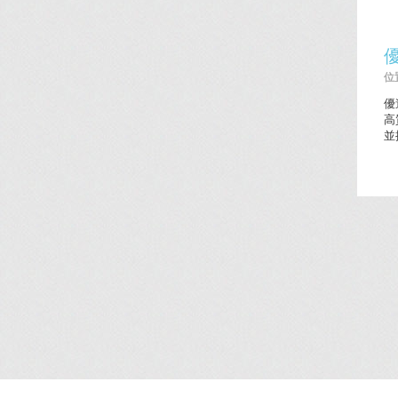
位置
優
高
並