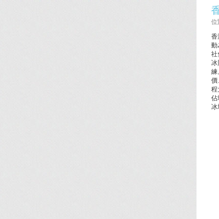
位置
香
動
社
冰
練
價
程
佔
冰