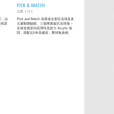
PICK & MATCH
位置: L13 3
C，佔
Pick and Match 為香港全新匹克球及多
參與課
元運動體驗館。三個專業級匹克球場 –
。
全港首個室内高彈性高抓力 Acrylic 地
闆，搭配近5米高樓底，擊球無束縛。