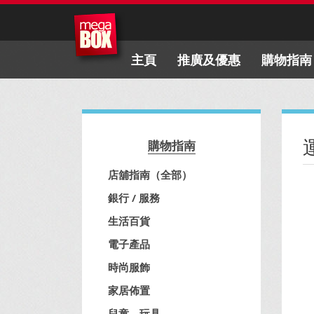
主頁
推廣及優惠
購物指南
購物指南
店舖指南（全部）
銀行 / 服務
生活百貨
電子產品
時尚服飾
家居佈置
兒童、玩具