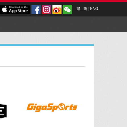
繁
|
簡
|
ENG