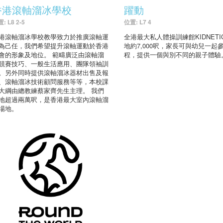
香港滾軸溜冰學校
躍動
: L8 2-5
位置: L7 4
港滾軸溜冰學校教學致力於推廣滾軸運
全港最大私人體操訓練館KIDNETI
為己任，我們希望提升滾軸運動於香港
地約7,000呎，家長可與幼兒一起
會的形象及地位。 範疇廣泛由滾軸溜
程，提供一個與別不同的親子體驗
競賽技巧、一般生活應用、團隊領袖訓
。另外同時提供滾軸溜冰器材出售及報
、滾軸溜冰技術顧問服務等等，本校課
大綱由總教練蔡家齊先生主理。 我們
地超過兩萬呎，是香港最大室內滾軸溜
場地。