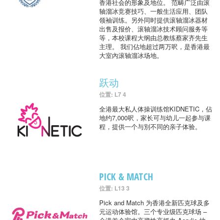
香港社会的形象及地位。 范畴广泛由滚
轴溜冰竞赛技巧、一般生活应用、团队
领袖训练。另外同时提供滚轴溜冰器材
出售及报价、滚轴溜冰技术顾问服务等
等，本校课程大纲由总教练蔡家齐先生
主理。 我们佔地超过两万呎，是香港最
大室內滚轴溜冰场地。
跃动
位置: L7 4
全港最大私人体操训练馆KIDNETIC，佔
地约7,000呎，家长可与幼儿一起参与课
程，提供一个与別不同的亲子体验。
PICK & MATCH
位置: L13 3
Pick and Match 为香港全新匹克球及多
元运动体验馆。三个专业级匹克球场 –