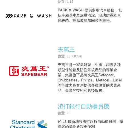
位置: L 15
PARK & WASH 提供多項汽車服務，包
括車廂基本及深層清潔、玻璃防霧及車
廂殺菌、擋風玻璃加固膜等服務。
夾萬王
位置: L5 KIOSK
夾萬王是一家集研製，生產，銷售各種
類型保險箱及防盜系統產品的專業企
業，集團旗下品牌夾萬王Safegear、
Chubbsafes、Philips、Metacel、Lucell
等等致力為客戶提供多種優質的夾萬產
品、專業的技術和售後服務。
渣打銀行自動櫃員機
位置: L3
於 L3 最新增設渣打銀行自動櫃員機，讓
顧客的購物旅程更便利