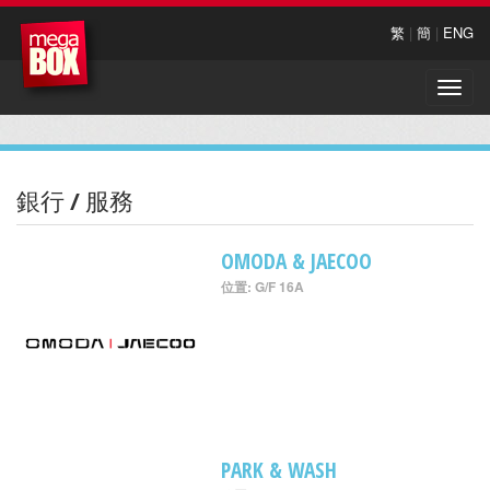
繁
|
簡
|
ENG
Toggle
naviga
銀行 / 服務
OMODA & JAECOO
位置: G/F 16A
PARK & WASH