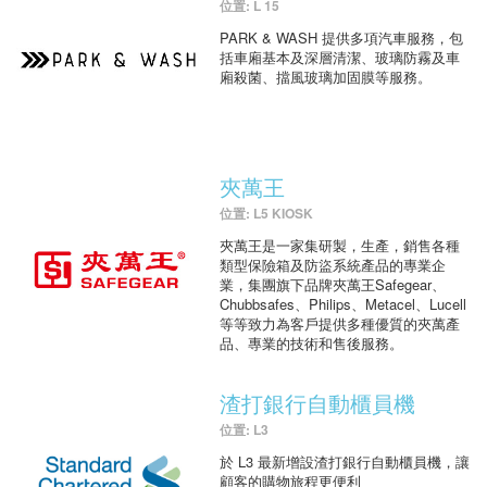
位置: L 15
PARK & WASH 提供多項汽車服務，包
括車廂基本及深層清潔、玻璃防霧及車
廂殺菌、擋風玻璃加固膜等服務。
夾萬王
位置: L5 KIOSK
夾萬王是一家集研製，生產，銷售各種
類型保險箱及防盜系統產品的專業企
業，集團旗下品牌夾萬王Safegear、
Chubbsafes、Philips、Metacel、Lucell
等等致力為客戶提供多種優質的夾萬產
品、專業的技術和售後服務。
渣打銀行自動櫃員機
位置: L3
於 L3 最新增設渣打銀行自動櫃員機，讓
顧客的購物旅程更便利