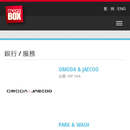
繁
|
簡
|
ENG
Toggle
naviga
銀行 / 服務
OMODA & JAECOO
位置: G/F 16A
PARK & WASH