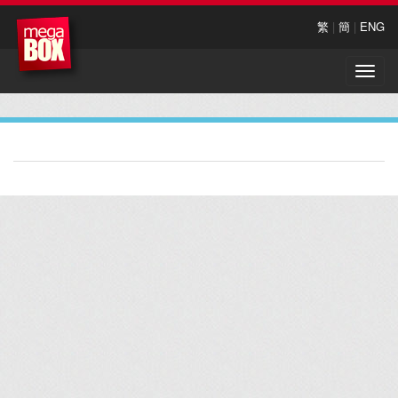
繁
|
簡
|
ENG
Toggle
naviga