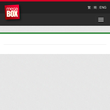
繁
|
簡
|
ENG
Toggle
naviga