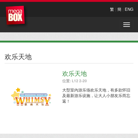
繁
|
簡
|
ENG
Toggle
naviga
欢乐天地
欢乐天地
位置: L12 2-20
大型室內游乐场欢乐天地，有多款怀旧
及最新游乐设施，让大人小朋友乐而忘
返！