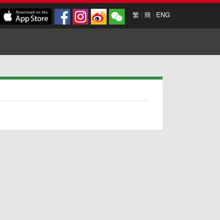
繁
|
簡
|
ENG