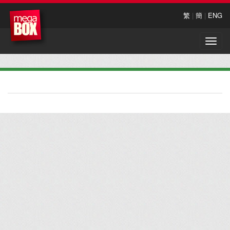
繁
|
簡
|
ENG
Toggle
naviga