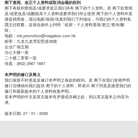
阁下查阅、改正个人资料或取消会藉的权利
阁下有权利查阅及/或要求改正我们持有 阁下的个人资料。若 阁下欲查阅
及/或更改及/或刪除其个人资料或要求我们停止使用 阁下的个人资料作直
接促销用途，请以电邮/致函/传真到我们下列地址，与我们的个人资料私
隱主任联繫，並请在函件上列明「机密：个人资料查阅/更正/查询/刪
除」：
电邮：mb.promotion@megabox.com.hk
邮寄：九龙九龙湾宏照道38號
企业广场五期
办公大楼一座
二十楼二零零一室
传真：(852) 2967 1687
本声明的修订及释义
我们保留不时更改及修订本声明之条款的权利。若 阁下在我们发佈声明
修订后继续向我们提供 阁下的个人资料，即表示 阁下同意及接受我们的
修订和最新版本的个人资料收集声明。
若本声明的中文及英文版本有矛盾或含糊之处，则以英文版本之內容为
准。
版本日期: 27 / 01 / 2026