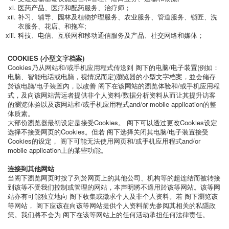
医药产品、医疗和配药服务、治疗师；
补习、辅导、园林及植物护理服务、农业服务、管道服务、锁匠、洗
衣服务、花店、和拖车;
科技、电信、互联网和移动通信服务及产品、社交网络和媒体；
COOKIES (小型文字档案)
Cookies乃从网站和/或手机应用程式传送到 阁下的电脑/电子装置(例如：
电脑、智能电话或电脑，视情况而定)瀏览器的小型文字档案，並会储存
於该电脑/电子装置內，以改善 阁下在该网站的瀏览体验和/或手机应用程
式，及向该网站营运者提供非个人资料/数据分析资料从而让其提升访客
的瀏览体验以及该网站和/或手机应用程式and/or mobile application的整
体质素。
大部份瀏览器最初设定是接受Cookies。 阁下可以透过更改Cookies设定
选择不接受网页的Cookies。但若 阁下选择关闭其电脑/电子装置接受
Cookies的设定， 阁下可能无法使用网页和/或手机应用程式and/or
mobile application上的某些功能。
连接到其他网站
当阁下瀏览网页时按了列於网页上的其他公司、机构等的超连结而被转接
到该等不受我们控制或管理的网站，本声明將不適用於该等网站。该等网
站亦有可能独立地向 阁下收集或徵求个人及非个人资料。若 阁下瀏览该
等网站， 阁下应该在向该等网站提供个人资料前先参阅其相关的私隱政
策。我们將不会为 阁下在该等网站上的任何活动承担任何法律责任。