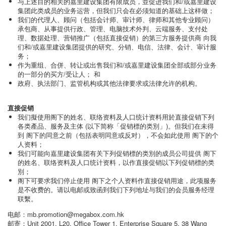
与上述目的相关的嘉里建设集团有限成员，並促进我们和/或嘉里建设
集团此类成员的业务运营，但我们只会在必须知道的基础上这样做；
我们的代理人、顾问（包括会计师、审计师、律师和其他专业顾问）
承包商、从事提供行政、管理、电脑技术外判、云端服务、支付处
理、数据处理、营销推广（包括直接促销）的第三方服务提供商 向我
们和/或嘉里建设集团提供的研究、分销、电信、法律、会计、审计服
务；
作为重组、合併、转让或出售我们和/或嘉里建设集团全部或部分业务
的一部分的买方/受让人； 和
政府、执法部门、监管机构或其他法律要求或法律允许的机构。
直接促销
我们擬使用阁下的姓名、联络资料及人口统计资料用於直接促销下列
各类產品、服务及主体 (以下简称「促销標的类別」)。但我们在未得
到 阁下的同意之前（包括表明同意或反对），不会如此使用 阁下的个
人资料；
我们可能向嘉里建设集团有关下列促销標的类別的成员公司提供 阁下
的姓名、联络资料及人口统计资料，以作直接促销以下列促销標的类
別；
阁下可要求我们停止使用 阁下之个人资料作直接促销用途，此项服务
是不收费的。请以电邮或致函到我们下列地址与我们的会员服务经理
联繫。
电邮：mb.promotion@megabox.com.hk
邮寄：Unit 2001, L20, Office Tower 1, Enterprise Square 5, 38 Wang