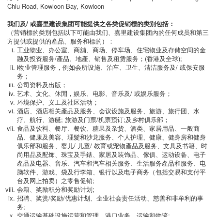
Chiu Road, Kowloon Bay, Kowloon
我们及/ 或嘉里建设集团可能提供之各类促销標的类別包括：
（营销標的类別包括以下可能由我们、嘉里建设集团內的任何成员和第三
方提供或提供的產品、服务和標的）：
工业物业、办公室、商舖、商场、停车场、住宅物业及存储空间的金
融及投资服务/產品、地產、销售及租赁服务；(香港及全球);
i物业管理服务，例如会所设施、泊车、卫生、清洁服务及/ 或保安服
务；
公司资料及出版；
艺术、文化、休閒，娱乐、电影、音乐及/ 或娱乐服务；
环境保护、义工及社区活动；
酒店、酒店相关產品及服务、会议设施及服务、旅游、旅行团、水
疗、航行、游艇; 旅游及门票/机票预订;及乡村俱乐部；
食品及饮料、餐厅、餐饮、糖果及杂货、酒类、家居用品、一般商
品、健康及美容、理髮和沙龙服务、个人护理、健康、健身房和健身
俱乐部和服务、婴儿/ 儿童/ 教育或宠物產品及服务、文具及书籍、时
尚用品及配饰、珠宝及手錶、家居及装饰品、傢俱、运动设备、电子
產品及电器、音乐、汽车和汽车相关服务、生活服务產品和服务、电
脑软件、游戏、袋及行李箱、银行以及电子商务（包括交易和支付平
台及网上拍卖）之零售促销;
会籍、奖励积分和奖励计划;
招聘、奖赏/奖励/优惠计划、企业社会责任活动、慈善和非牟利的事
务;
交通运输基础设施运营和管理、港口业务、运输和物流;