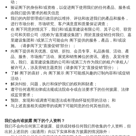
动；
验证阁下的身份和/或资格，以促进阁下使用我们的任何產品、服务或
由我们提供/要求的相关信息
我们的內部管理或行政目的以维持、评估和改进我们的產品和服务，
进行市场分析、市场研究、客户满意度和质量保证调查；
在 阁下同意的情况下，我们和/或嘉里建设有限公司、其子公司、联营
公司和关联公司（统称为“嘉里建设集团”）用於直接促销任何我们、嘉
里建设集团和 /或第三方可能会向 阁下提供的服务，產品，和/或设
施。（请参阅下文“直接促销”部分）；
向阁下提供有关优惠、促销、折扣、会员专享、礼品换领、活动、產
品、服务、市场推广活动、展览和销售摊位的资讯、通告、及宣传资
讯，我们、嘉里建设集团的公司和/或第三方作为我们的租户/承租人/
被许可人，涉及营销主题类別（请参阅下文“直接促销”部分）；
了解 阁下的喜好，向 阁下展示 阁下可能感兴趣的订制內容和/或促销
活动；
解决纠纷、问题，执行和保护我们的权利和財產；
遵守任何適用法律或法规或法院命令或合法要求下的任何披露、法律
或监管要求；
预防、发现和/或调查可能违法或有理由怀疑犯罪的活动； 和
与上述直接相关或附带的或阁下可能同意的任何其他目的。
我们会向谁披露 阁下的个人资料？
我们不会向任何第三者披露、提供或转移任何我们所收集的个人资料，但
出於上述目的（如適用）向以下实体和各方披露的情况除外：