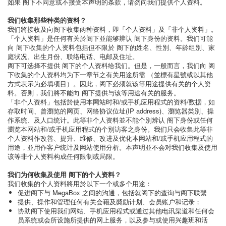
如果 阁下不同意或不接受本声明的条款，请勿向我们提供个人资料。
我们收集那些种类的资料？
我们將接收及向阁下收集两种资料，即「个人资料」及「非个人资料」。
「个人资料」是任何有关於阁下並能够辨认 阁下身份的资料。我们可能
向 阁下收集的个人资料包括但不限於 阁下的姓名、性別、年龄组別、家
庭状况、出生月份、联络电话、电邮及住址。
阁下可选择不提供 阁下的个人资料给我们。但是，一般而言，我们向 阁
下收集的个人资料均为下一章节之有关用途所需 （並標有星號或以其他
方式表示为必填项目）。因此，阁下必须就该等用途提供有关的个人资
料。否则，我们將不能向 阁下提供与该等用途有关的服务。
「非个人资料」包括於使用本网站时和/或手机应用程式的资料/数据，如
存取时间、曾瀏览的网页、网络协议位址(IP address)、瀏览器类別、操
作系统、及人口统计。此等非个人资料並不能个別辨认 阁下身份或任何
瀏览本网站和/或手机应用程式的个別访客之身份。我们只会收集此等非
个人资料作改善、提升、维修、改进及优化本网站和/或手机应用程式的
用途，並用作客户统计及网站使用分析。本声明並不会对我们收集及使用
该等非个人资料构成任何限制或局限。
我们为何收集及使用 阁下的个人资料？
我们收集的个人资料將用於以下一个或多个用途：
促进阁下与 MegaBox 之间的沟通，包括就阁下的查询与阁下联繫
提供、操作和管理任何有关会藉及奬励计划、会员账户和记录；
协助阁下使用我们网站、手机应用程式或通过其他电讯渠道和任何会
员系统或会所设施所提供的网上服务，以及参与或使用兴趣班和活