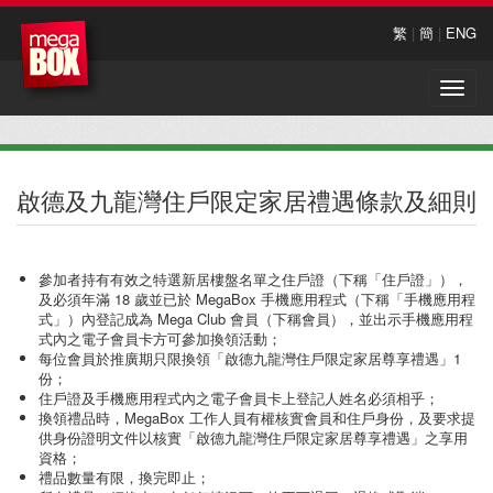
繁
|
簡
|
ENG
Toggle
naviga
啟德及九龍灣住戶限定家居禮遇條款及細則
參加者持有有效之特選新居樓盤名單之住戶證（下稱「住戶證」），
及必須年滿 18 歲並已於 MegaBox 手機應用程式（下稱「手機應用程
式」）內登記成為 Mega Club 會員（下稱會員），並出示手機應用程
式內之電子會員卡方可參加換領活動；
每位會員於推廣期只限換領「啟德九龍灣住戶限定家居尊享禮遇」1
份；
住戶證及手機應用程式內之電子會員卡上登記人姓名必須相乎；
換領禮品時，MegaBox 工作人員有權核實會員和住戶身份，及要求提
供身份證明文件以核實「啟德九龍灣住戶限定家居尊享禮遇」之享用
資格；
禮品數量有限，換完即止；