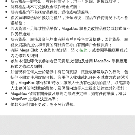
所有禮品一經換出，在任何情況下，均不可退回、退換或取消；
所有禮品均不可兌換現金或作現金找贖；
所有禮品均不包括貨品保養、退換或轉讓服務；
顧客須即時檢驗所換領之禮品，換領過後，禮品在任何情況下均不會
獲補發；
若因貨源不足導致禮品缺貨，MegaBox 將會更改禮品種類或款式而不
作另行通知；
所有貨品、服務及資訊均由有關商戶直接售賣及提供，因此貨品、服
務及資訊的提供和售賣的有關責任亦由有關商戶全權負責；
有關 Mega Club 入會及其他詳情，請 <
按此
> 或參閱手機應用程式
內之條款及細則；
參加本活動即代表參加者已同意是次活動及使用 MegaBox 手機應用
程式之條款及細則；
如發現有任何人士於活動中有任何實際、懷疑或涉嫌欺詐的行為，包
括但不限於使用虛假收據、盜用他人收據或以任何不誠實方式參與活
動，MegaBox 將保留即時收回該等人士所有已換領的禮品、取消該等
人士參與任何活動的資格，及保留向該等人士提出法律追討的權利；
MegaBox 保留有關條款及細則之最終決定權，如有任何爭議，概以
MegaBox 之最終決定為準；
條款及細則如有更改，恕不另行通知。