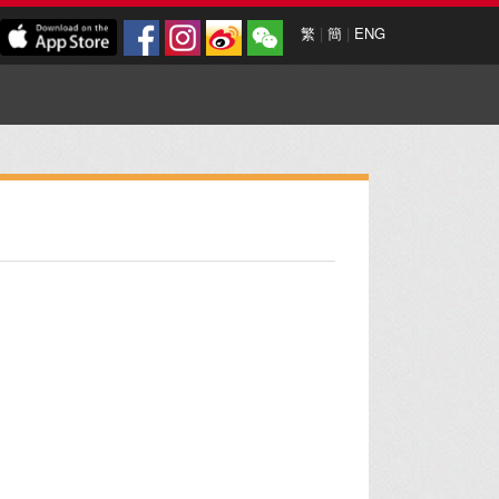
繁
|
簡
|
ENG