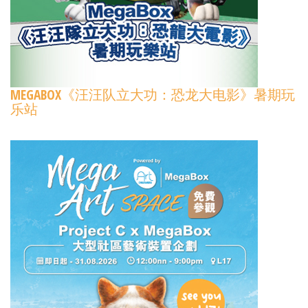
MEGABOX《汪汪队立大功：恐龙大电影》暑期玩
乐站