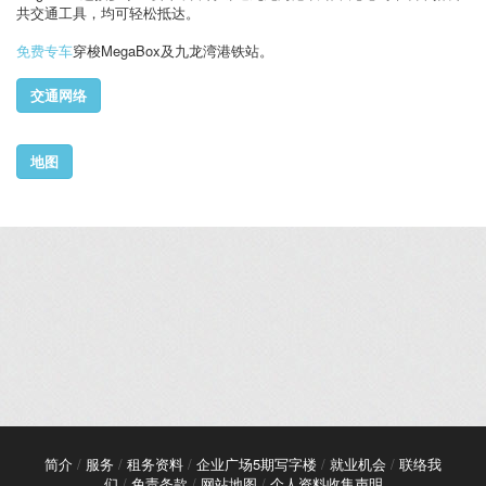
共交通工具，均可轻松抵达。
免费专车
穿梭MegaBox及九龙湾港铁站。
交通网络
地图
简介
/
服务
/
租务资料
/
企业广场5期写字楼
/
就业机会
/
联络我
们
/
免责条款
/
网站地图
/
个人资料收集声明