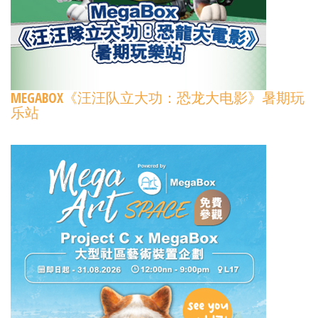
MEGABOX《汪汪队立大功：恐龙大电影》暑期玩
乐站