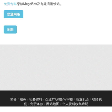
免费专车
穿梭MegaBox及九龙湾港铁站。
交通网络
地图
简介
/
服务
/
租务资料
/
企业广场5期写字楼
/
就业机会
/
联络我
们
/
免责条款
/
网站地图
/
个人资料收集声明
2026嘉里建设有限公司版权所有