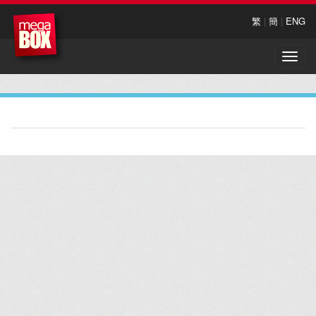
繁
|
簡
|
ENG
Toggle
naviga