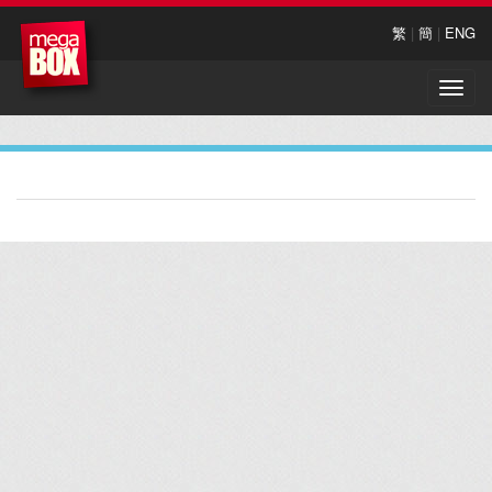
繁
|
簡
|
ENG
Toggle
naviga