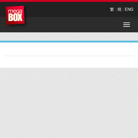
繁
|
簡
|
ENG
Toggle
naviga