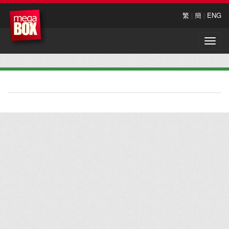
繁
|
簡
|
ENG
Toggle
naviga