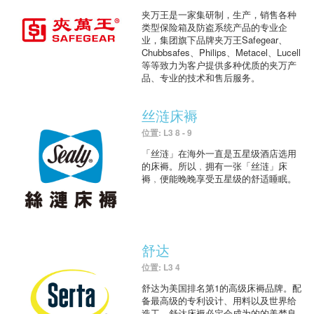
夹万王是一家集研制，生产，销售各种
类型保险箱及防盗系统产品的专业企
业，集团旗下品牌夹万王Safegear、
Chubbsafes、Philips、Metacel、Lucell
等等致力为客户提供多种优质的夹万产
品、专业的技术和售后服务。
丝涟床褥
位置: L3 8 - 9
「丝涟」在海外一直是五星级酒店选用
的床褥。所以﹐拥有一张「丝涟」床
褥﹐便能晚晚享受五星级的舒适睡眠。
舒达
位置: L3 4
舒达为美国排名第1的高级床褥品牌。配
备最高级的专利设计、用料以及世界给
造工，舒达床褥必定会成为的的美梦良