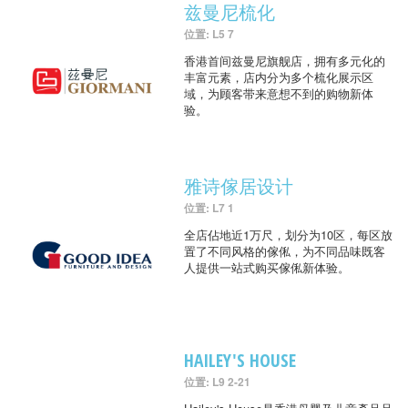
兹曼尼梳化
位置: L5 7
香港首间兹曼尼旗舰店，拥有多元化的
丰富元素，店内分为多个梳化展示区
域，为顾客带来意想不到的购物新体
验。
雅诗傢居设计
位置: L7 1
全店佔地近1万尺，划分为10区，每区放
置了不同风格的傢俬，为不同品味既客
人提供一站式购买傢俬新体验。
HAILEY'S HOUSE
位置: L9 2-21