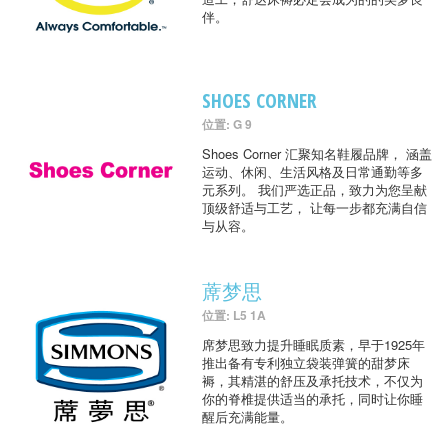
伴。
SHOES CORNER
位置: G 9
Shoes Corner 汇聚知名鞋履品牌， 涵盖
运动、休闲、生活风格及日常通勤等多
元系列。 我们严选正品，致力为您呈献
顶级舒适与工艺， 让每一步都充满自信
与从容。
蓆梦思
位置: L5 1A
席梦思致力提升睡眠质素，早于1925年
推出备有专利独立袋装弹簧的甜梦床
褥，其精湛的舒压及承托技术，不仅为
你的脊椎提供适当的承托，同时让你睡
醒后充满能量。