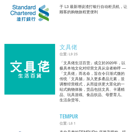
于 L3 最新增设渣打银行自动柜员机，让
顾客的购物旅程更便利
文具佬
位置: L9 25
「文具佬生活百货」成立於2020年，以
极具本地文化对经营文具从业者称呼 —
「文具佬」而名命，旨在令日渐式微的
传统「文具舖」加入更多產品元素，並
调整经营模式，从而提供更大眾化的一
站式购物体验，货品包括文具、卡通精
品、玩具游戏、食品饮品、母婴育儿、
生活杂货等。
TEMPUR
位置: L6 1
来自丹麦的TEMPUR® 床褥及睡枕，採