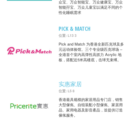
众宝、万众智能宝、万众健康宝、万众
智能孖宝、万众儿童宝以满足不同的个
性化睡眠需求
PICK & MATCH
位置: L13 3
Pick and Match 为香港全新匹克球及多
元运动体验馆。三个专业级匹克球场 –
全港首个室内高弹性高抓力 Acrylic 地
板，搭配近5米高楼底，击球无束缚。
实惠家居
位置: L5 8
香港最具规模的家居用品专门店，销售
大型傢俬、自组装配小型傢俬、家居用
品、家用电器及影音產品，並提供订造
傢俬服务。