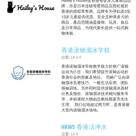
Hailey's House是香港母婴及儿童產品品
牌，亦是日本连锁母婴用品店西松屋於
香港的授权零售商。品牌专为孕妇及0至
13岁儿童提供优质、安全且种类多元的
商品，產品范围涵盖服饰、玩具、食品
及日常用品，为现代家长提供一站式购
物体验。
香港滚轴溜冰学校
位置: L8 2-5
香港滚轴溜冰学校教学致力於推广滚轴
运动为己任，我们希望提升滚轴运动於
香港社会的形象及地位。 范畴广泛由滚
轴溜冰竞赛技巧、一般生活应用、团队
领袖训练。另外同时提供滚轴溜冰器材
出售及报价、滚轴溜冰技术顾问服务等
等，本校课程大纲由总教练蔡家齐先生
主理。 我们佔地超过两万呎，是香港最
大室內滚轴溜冰场地。
HKWS 香港洁净水
位置: L5 2