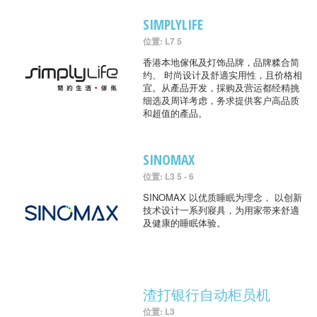
SIMPLYLIFE
位置: L7 5
香港本地傢俬及灯饰品牌，品牌糅合简
约、 时尚设计及舒適实用性，且价格相
宜。从產品开发，採购及营运都经精挑
细选及周详考虑，务求提供客户高品质
和超值的產品。
SINOMAX
位置: L3 5 - 6
SINOMAX 以优质睡眠为理念， 以创新
技术设计一系列寢具，为用家带来舒適
及健康的睡眠体验。
渣打银行自动柜员机
位置: L3