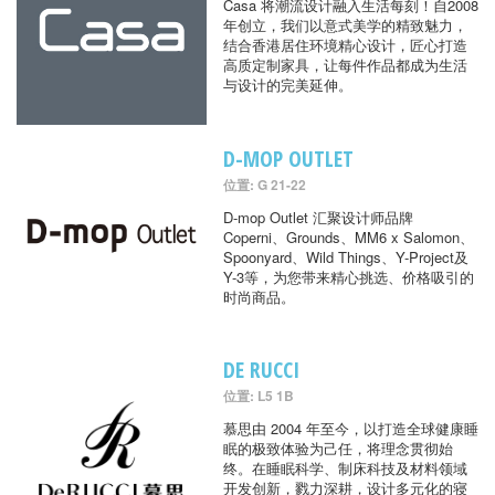
Casa 将潮流设计融入生活每刻！自2008
年创立，我们以意式美学的精致魅力，
结合香港居住环境精心设计，匠心打造
高质定制家具，让每件作品都成为生活
与设计的完美延伸。
D-MOP OUTLET
位置: G 21-22
D-mop Outlet 汇聚设计师品牌
Coperni、Grounds、MM6 x Salomon、
Spoonyard、Wild Things、Y-Project及
Y-3等，为您带来精心挑选、价格吸引的
时尚商品。
DE RUCCI
位置: L5 1B
慕思由 2004 年至今，以打造全球健康睡
眠的极致体验为己任，将理念贯彻始
终。在睡眠科学、制床科技及材料领域
开发创新，戮力深耕，设计多元化的寝