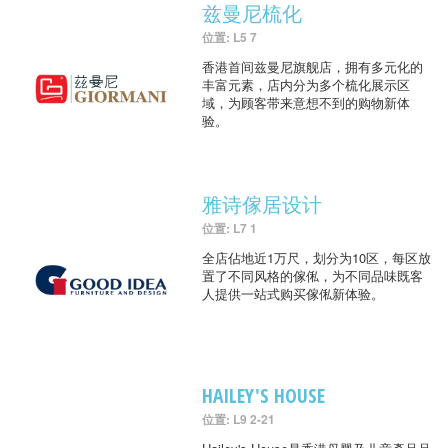
兹曼尼梳化
位置: L5 7
香港首间兹曼尼旗舰店，拥有多元化的
丰富元素，店内分为多个梳化展示区
域，为顾客带来意想不到的购物新体
验。
雅诗傢居设计
位置: L7 1
全店佔地近1万尺，划分为10区，每区放
置了不同风格的傢俬，为不同品味既客
人提供一站式购买傢俬新体验。
HAILEY'S HOUSE
位置: L9 2-21