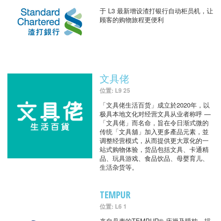
于 L3 最新增设渣打银行自动柜员机，让
顾客的购物旅程更便利
文具佬
位置: L9 25
「文具佬生活百货」成立於2020年，以
极具本地文化对经营文具从业者称呼 —
「文具佬」而名命，旨在令日渐式微的
传统「文具舖」加入更多產品元素，並
调整经营模式，从而提供更大眾化的一
站式购物体验，货品包括文具、卡通精
品、玩具游戏、食品饮品、母婴育儿、
生活杂货等。
TEMPUR
位置: L6 1
来自丹麦的TEMPUR® 床褥及睡枕，採