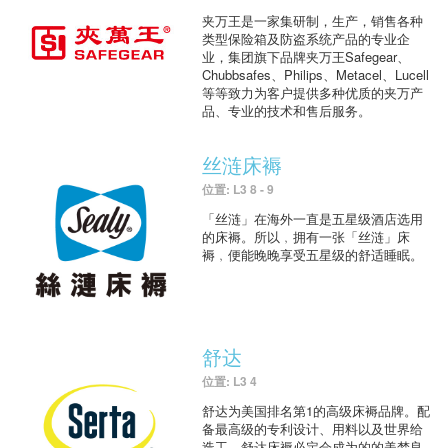
夹万王是一家集研制，生产，销售各种
类型保险箱及防盗系统产品的专业企
业，集团旗下品牌夹万王Safegear、
Chubbsafes、Philips、Metacel、Lucell
等等致力为客户提供多种优质的夹万产
品、专业的技术和售后服务。
丝涟床褥
位置: L3 8 - 9
「丝涟」在海外一直是五星级酒店选用
的床褥。所以﹐拥有一张「丝涟」床
褥﹐便能晚晚享受五星级的舒适睡眠。
舒达
位置: L3 4
舒达为美国排名第1的高级床褥品牌。配
备最高级的专利设计、用料以及世界给
造工，舒达床褥必定会成为的的美梦良