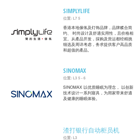
SIMPLYLIFE
位置: L7 5
香港本地傢俬及灯饰品牌，品牌糅合简
约、 时尚设计及舒適实用性，且价格相
宜。从產品开发，採购及营运都经精挑
细选及周详考虑，务求提供客户高品质
和超值的產品。
SINOMAX
位置: L3 5 - 6
SINOMAX 以优质睡眠为理念， 以创新
技术设计一系列寢具，为用家带来舒適
及健康的睡眠体验。
渣打银行自动柜员机
位置: L3