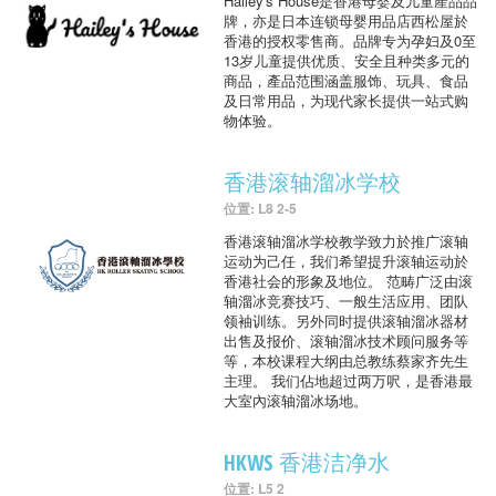
Hailey's House是香港母婴及儿童產品品
牌，亦是日本连锁母婴用品店西松屋於
香港的授权零售商。品牌专为孕妇及0至
13岁儿童提供优质、安全且种类多元的
商品，產品范围涵盖服饰、玩具、食品
及日常用品，为现代家长提供一站式购
物体验。
香港滚轴溜冰学校
位置: L8 2-5
香港滚轴溜冰学校教学致力於推广滚轴
运动为己任，我们希望提升滚轴运动於
香港社会的形象及地位。 范畴广泛由滚
轴溜冰竞赛技巧、一般生活应用、团队
领袖训练。另外同时提供滚轴溜冰器材
出售及报价、滚轴溜冰技术顾问服务等
等，本校课程大纲由总教练蔡家齐先生
主理。 我们佔地超过两万呎，是香港最
大室內滚轴溜冰场地。
HKWS 香港洁净水
位置: L5 2