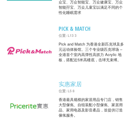
众宝、万众智能宝、万众健康宝、万众
智能孖宝、万众儿童宝以满足不同的个
性化睡眠需求
PICK & MATCH
位置: L13 3
Pick and Match 为香港全新匹克球及多
元运动体验馆。三个专业级匹克球场 –
全港首个室内高弹性高抓力 Acrylic 地
板，搭配近5米高楼底，击球无束缚。
实惠家居
位置: L5 8
香港最具规模的家居用品专门店，销售
大型傢俬、自组装配小型傢俬、家居用
品、家用电器及影音產品，並提供订造
傢俬服务。