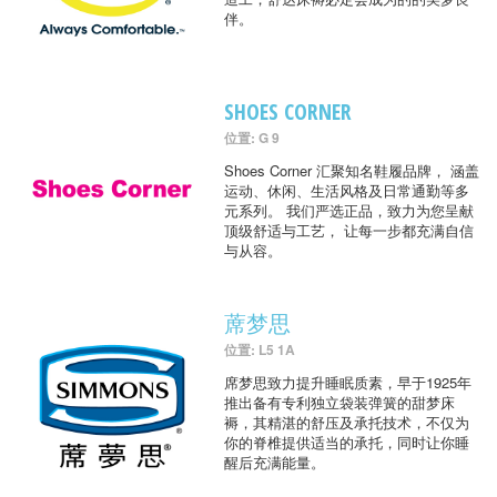
伴。
SHOES CORNER
位置: G 9
Shoes Corner 汇聚知名鞋履品牌， 涵盖
运动、休闲、生活风格及日常通勤等多
元系列。 我们严选正品，致力为您呈献
顶级舒适与工艺， 让每一步都充满自信
与从容。
蓆梦思
位置: L5 1A
席梦思致力提升睡眠质素，早于1925年
推出备有专利独立袋装弹簧的甜梦床
褥，其精湛的舒压及承托技术，不仅为
你的脊椎提供适当的承托，同时让你睡
醒后充满能量。