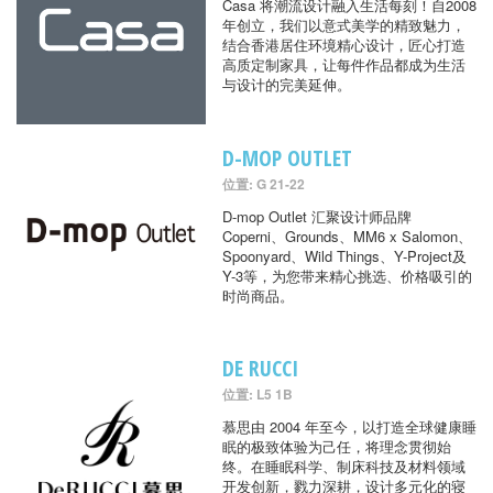
Casa 将潮流设计融入生活每刻！自2008
年创立，我们以意式美学的精致魅力，
结合香港居住环境精心设计，匠心打造
高质定制家具，让每件作品都成为生活
与设计的完美延伸。
D-MOP OUTLET
位置: G 21-22
D-mop Outlet 汇聚设计师品牌
Coperni、Grounds、MM6 x Salomon、
Spoonyard、Wild Things、Y-Project及
Y-3等，为您带来精心挑选、价格吸引的
时尚商品。
DE RUCCI
位置: L5 1B
慕思由 2004 年至今，以打造全球健康睡
眠的极致体验为己任，将理念贯彻始
终。在睡眠科学、制床科技及材料领域
开发创新，戮力深耕，设计多元化的寝