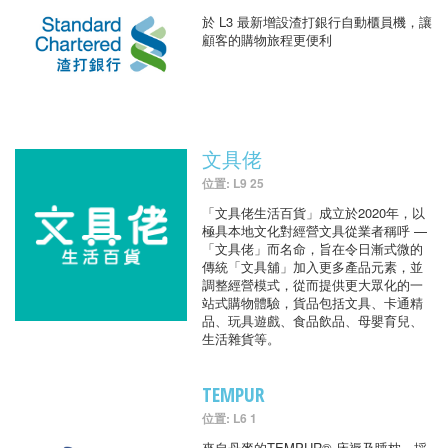
於 L3 最新增設渣打銀行自動櫃員機，讓
顧客的購物旅程更便利
文具佬
位置: L9 25
「文具佬生活百貨」成立於2020年，以
極具本地文化對經營文具從業者稱呼 —
「文具佬」而名命，旨在令日漸式微的
傳統「文具舖」加入更多產品元素，並
調整經營模式，從而提供更大眾化的一
站式購物體驗，貨品包括文具、卡通精
品、玩具遊戲、食品飲品、母嬰育兒、
生活雜貨等。
TEMPUR
位置: L6 1
來自丹麥的TEMPUR® 床褥及睡枕，採