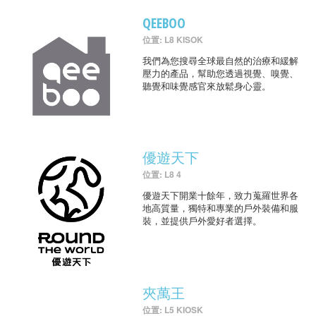
QEEBOO
位置: L8 KISOK
我們為您搜尋全球最自然的治療和緩解
壓力的產品，幫助您透過視覺、嗅覺、
聽覺和味覺感官來放鬆身心靈。
優遊天下
位置: L8 4
優遊天下開業十餘年，致力蒐羅世界各
地高質量，獨特和專業的戶外裝備和服
裝，並提供戶外愛好者選擇。
夾萬王
位置: L5 KIOSK