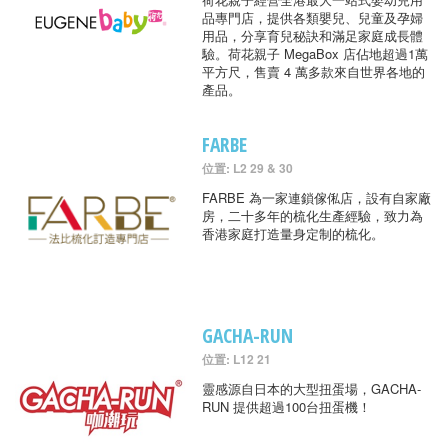
品專門店，提供各類嬰兒、兒童及孕婦
用品，分享育兒秘訣和滿足家庭成長體
驗。荷花親子 MegaBox 店佔地超過1萬
平方尺，售賣 4 萬多款來自世界各地的
產品。
FARBE
位置: L2 29 & 30
FARBE 為一家連鎖傢俬店，設有自家廠
房，二十多年的梳化生產經驗，致力為
香港家庭打造量身定制的梳化。
GACHA-RUN
位置: L12 21
靈感源自日本的大型扭蛋場，GACHA-
RUN 提供超過100台扭蛋機！