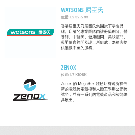
WATSONS 屈臣氏
位置: L2 32 & 33
香港屈臣氏乃屈臣氏集團旗下零售品
牌。店舖的專業團隊由註冊藥劑師、營
養師、中醫師、健康顧問、美妝顧問、
母嬰健康顧問及護士所組成，為顧客提
供無微不至的服務。
ZENOX
位置: L7 KIOSK
Zenox 的 MegaBox 體驗店有齊所有最
新的電競椅電競檯和人體工學辦公網椅
試坐，並有一系列的電競產品和智能燈
具展出。