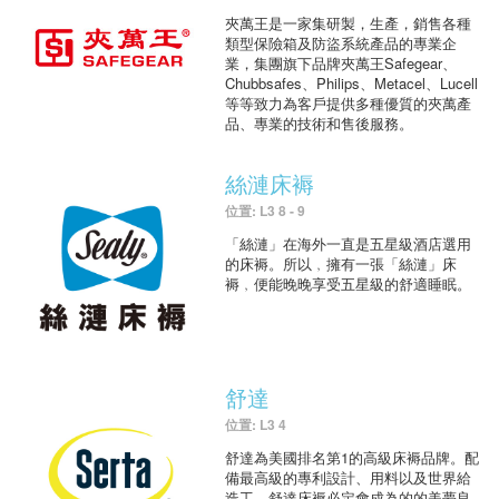
夾萬王是一家集研製，生產，銷售各種
類型保險箱及防盜系統產品的專業企
業，集團旗下品牌夾萬王Safegear、
Chubbsafes、Philips、Metacel、Lucell
等等致力為客戶提供多種優質的夾萬產
品、專業的技術和售後服務。
絲漣床褥
位置: L3 8 - 9
「絲漣」在海外一直是五星級酒店選用
的床褥。所以﹐擁有一張「絲漣」床
褥﹐便能晚晚享受五星級的舒適睡眠。
舒達
位置: L3 4
舒達為美國排名第1的高級床褥品牌。配
備最高級的專利設計、用料以及世界給
造工，舒達床褥必定會成為的的美夢良