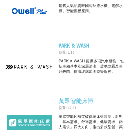
銷售人氣熱賣韓國冷熱濾水機、電解水
機、智能廁板座廁。
PARK & WASH
位置: L 15
PARK & WASH 提供多項汽車服務，包
括車廂基本及深層清潔、玻璃防霧及車
廂殺菌、擋風玻璃加固膜等服務。
萬眾智能床褥
位置: L2 31
萬眾智能床褥突破傳統床褥限制，針對
「基本需求、舒適需求、健康需求、兩
人需求」四大方向，推出多款型號：萬