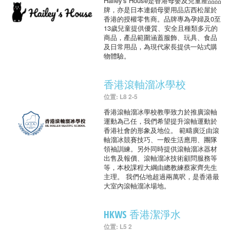
Hailey's House是香港母嬰及兒童產品品
牌，亦是日本連鎖母嬰用品店西松屋於
香港的授權零售商。品牌專為孕婦及0至
13歲兒童提供優質、安全且種類多元的
商品，產品範圍涵蓋服飾、玩具、食品
及日常用品，為現代家長提供一站式購
物體驗。
香港滾軸溜冰學校
位置: L8 2-5
香港滾軸溜冰學校教學致力於推廣滾軸
運動為己任，我們希望提升滾軸運動於
香港社會的形象及地位。 範疇廣泛由滾
軸溜冰競賽技巧、一般生活應用、團隊
領袖訓練。另外同時提供滾軸溜冰器材
出售及報價、滾軸溜冰技術顧問服務等
等，本校課程大綱由總教練蔡家齊先生
主理。 我們佔地超過兩萬呎，是香港最
大室內滾軸溜冰場地。
HKWS 香港潔淨水
位置: L5 2