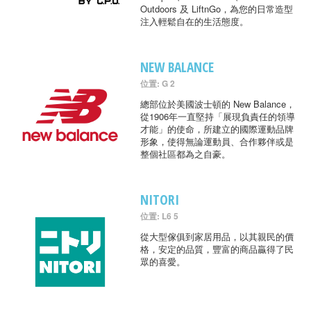
Outdoors 及 LiftnGo，為您的日常造型
注入輕鬆自在的生活態度。
NEW BALANCE
位置: G 2
總部位於美國波士頓的 New Balance，
從1906年一直堅持「展現負責任的領導
才能」的使命，所建立的國際運動品牌
形象，使得無論運動員、合作夥伴或是
整個社區都為之自豪。
NITORI
位置: L6 5
從大型傢俱到家居用品，以其親民的價
格，安定的品質，豐富的商品贏得了民
眾的喜愛。