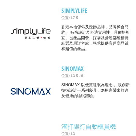
SIMPLYLIFE
位置: L7 5
香港本地傢俬及燈飾品牌，品牌糅合簡
約、 時尚設計及舒適實用性，且價格相
宜。從產品開發，採購及營運都經精挑
細選及周詳考慮，務求提供客戶高品質
和超值的產品。
SINOMAX
位置: L3 5 - 6
SINOMAX 以優質睡眠為理念， 以創新
技術設計一系列寢具，為用家帶來舒適
及健康的睡眠體驗。
渣打銀行自動櫃員機
位置: L3