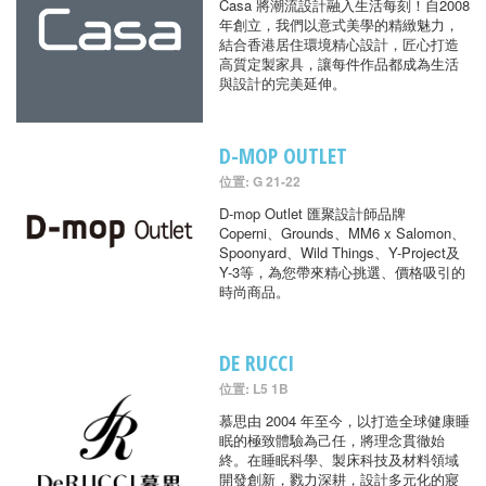
Casa 將潮流設計融入生活每刻！自2008
年創立，我們以意式美學的精緻魅力，
結合香港居住環境精心設計，匠心打造
高質定製家具，讓每件作品都成為生活
與設計的完美延伸。
D-MOP OUTLET
位置: G 21-22
D-mop Outlet 匯聚設計師品牌
Coperni、Grounds、MM6 x Salomon、
Spoonyard、Wild Things、Y-Project及
Y-3等，為您帶來精心挑選、價格吸引的
時尚商品。
DE RUCCI
位置: L5 1B
慕思由 2004 年至今，以打造全球健康睡
眠的極致體驗為己任，將理念貫徹始
終。在睡眠科學、製床科技及材料領域
開發創新，戮力深耕，設計多元化的寢