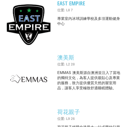
EAST EMPIRE
位置: L8 7
專業室內冰球訓練學校及多項運動健身
中心
澳美斯
位置: L2 28
EMMAS 澳美斯源自澳洲並注入了當地
的獨特文化，為客人提供最貼心及專業
的服務，致力提供優質天然的寢室用
品，讓客人享受極致舒適睡眠體驗。
荷花親子
位置: L9 26
荷花親子經營全港最大一站式嬰幼兒用