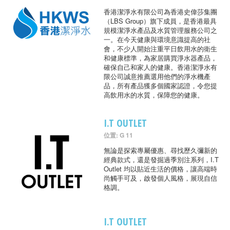
香港潔淨水有限公司為香港史偉莎集團
（LBS Group）旗下成員，是香港最具
規模潔淨水產品及水質管理服務公司之
一。在今天健康與環境意識提高的社
會，不少人開始注重平日飲用水的衛生
和健康標準，為家居購買淨水器產品，
確保自己和家人的健康。香港潔淨水有
限公司誠意推薦選用他們的淨水機產
品，所有產品獲多個國家認證，令您提
高飲用水的水質，保障您的健康。
I.T OUTLET
位置: G 11
無論是探索專屬優惠、尋找歷久彌新的
經典款式，還是發掘過季別注系列，I.T
Outlet 均以貼近生活的價格，讓高端時
尚觸手可及，啟發個人風格，展現自信
格調。
I.T OUTLET