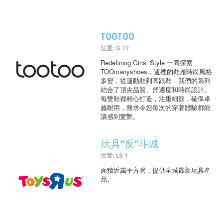
TOOTOO
位置: G 12
Redefining Girls’ Style 一同探索
TOOmanyshoes，這裡的鞋履時尚風格
多變，從運動鞋到高跟鞋，我們的系列
結合了頂尖品質、舒適度和時尚設計。
每雙鞋都精心打造，注重細節，確保卓
越耐用，務求令您每次的穿著體驗都能
讓感到驚艷。
玩具“反”斗城
位置: L9 1
面積近萬平方呎，提供全城最新玩具產
品。