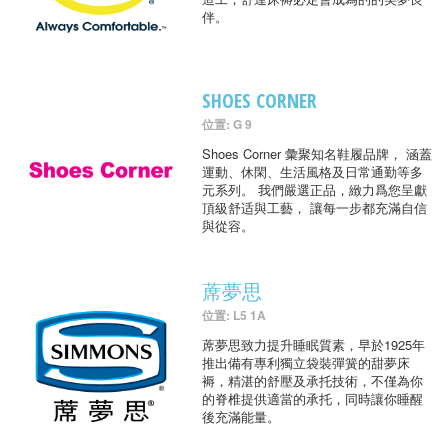
伴。
SHOES CORNER
位置: G 9
Shoes Corner 彙聚知名鞋履品牌， 涵蓋
運動、休閑、生活風格及日常通勤等多
元系列。 我們嚴選正品，緻力爲您呈獻
頂級舒适與工藝， 讓每一步都充滿自信
與從容。
蓆夢思
位置: L5 1A
蓆夢思致力提升睡眠質素，早於1925年
推出備有專利獨立袋裝彈簧的甜夢床
褥，精湛的舒壓及承托技術，不僅為你
的脊椎提供適當的承托，同時讓你睡醒
後充滿能量。