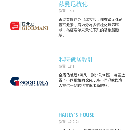
茲曼尼梳化
位置: L5 7
香港首間茲曼尼旗艦店，擁有多元化的
豐富元素，店內分為多個梳化展示區
域，為顧客帶來意想不到的購物新體
驗。
雅詩傢居設計
位置: L7 1
全店佔地近1萬尺，劃分為10區，每區放
置了不同風格的傢俬，為不同品味既客
人提供一站式購買傢俬新體驗。
HAILEY'S HOUSE
位置: L9 2-21