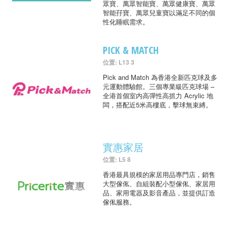
眾寶、萬眾智能寶、萬眾健康寶、萬眾
智能孖寶、萬眾兒童寶以滿足不同的個
性化睡眠需求。
PICK & MATCH
位置: L13 3
Pick and Match 為香港全新匹克球及多
元運動體驗館。三個專業級匹克球場 –
全港首個室内高彈性高抓力 Acrylic 地
闆，搭配近5米高樓底，擊球無束縛。
實惠家居
位置: L5 8
香港最具規模的家居用品專門店，銷售
大型傢俬、自組裝配小型傢俬、家居用
品、家用電器及影音產品，並提供訂造
傢俬服務。