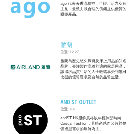
ago 代表著香港精神：年輕、活力及有
主見，並致力以合理的價錢提供優質的
眼鏡產品。
雅蘭
位置: L2 27
雅蘭為歷史悠久床褥及床上用品的知名
品牌，專注製作高雅舒適的家居用品，
讓追求品質生活的人士輕鬆享受到無可
比擬的優質睡眠及自然的品質生活。
AND ST OUTLET
位置: G 8
andST HK服飾風格以年輕休閒時尚
Casual Fashion，具時尚感而又兼顧整
體造型需求的服飾為主。