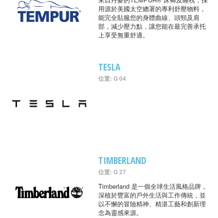
用源於美國太空總署的專利舒壓物料，
能完全貼服您的身體曲線、頭頸及肩
部，減少壓力點，讓您能在最完善承托
上享受無重舒適。
TESLA
位置: G 04
TIMBERLAND
位置: G 27
Timberland 是一個全球生活風格品牌，
深植於豐富的戶外生活與工作傳統，並
以不懈的冒險精神、精湛工藝和創新理
念為靈感來源。