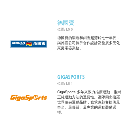
德國寶
位置: L5 5
德國寶的製造和銷售起源於七十年代，
與德國公司攜手合作設計及發展多元化
家庭電器業務。
GIGASPORTS
位置: L8 1
GigaSports 多年來致力推廣運動，推崇
正確運動方法的重要性。團隊四出搜羅
世界頂尖運動品牌，務求為顧客提供最
齊全、最優質、最專業的運動裝備選
擇。