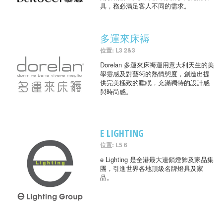
具，務必滿足客人不同的需求。
多運來床褥
位置: L3 2&3
Dorelan 多運來床褥運用意大利天生的美
學靈感及對藝術的熱情態度，創造出提
供完美極致的睡眠，充滿獨特的設計感
與時尚感。
E LIGHTING
位置: L5 6
e Lighting 是全港最大連鎖燈飾及家品集
團，引進世界各地頂級名牌燈具及家
品。