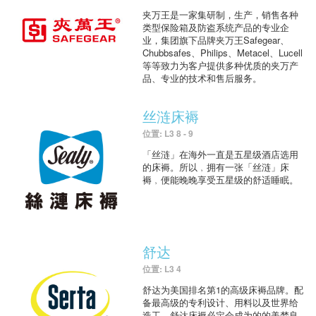
夹万王是一家集研制，生产，销售各种
类型保险箱及防盗系统产品的专业企
业，集团旗下品牌夹万王Safegear、
Chubbsafes、Philips、Metacel、Lucell
等等致力为客户提供多种优质的夹万产
品、专业的技术和售后服务。
丝涟床褥
位置: L3 8 - 9
「丝涟」在海外一直是五星级酒店选用
的床褥。所以﹐拥有一张「丝涟」床
褥﹐便能晚晚享受五星级的舒适睡眠。
舒达
位置: L3 4
舒达为美国排名第1的高级床褥品牌。配
备最高级的专利设计、用料以及世界给
造工，舒达床褥必定会成为的的美梦良