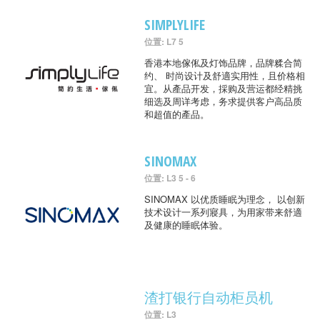
SIMPLYLIFE
位置: L7 5
香港本地傢俬及灯饰品牌，品牌糅合简
约、 时尚设计及舒適实用性，且价格相
宜。从產品开发，採购及营运都经精挑
细选及周详考虑，务求提供客户高品质
和超值的產品。
SINOMAX
位置: L3 5 - 6
SINOMAX 以优质睡眠为理念， 以创新
技术设计一系列寢具，为用家带来舒適
及健康的睡眠体验。
渣打银行自动柜员机
位置: L3