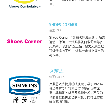
伴。
SHOES CORNER
位置: G 9
Shoes Corner 汇聚知名鞋履品牌， 涵盖
运动、休闲、生活风格及日常通勤等多
元系列。 我们严选正品，致力为您呈献
顶级舒适与工艺， 让每一步都充满自信
与从容。
蓆梦思
位置: L5 1A
席梦思致力提升睡眠质素，早于1925年
推出备有专利独立袋装弹簧的甜梦床
褥，其精湛的舒压及承托技术，不仅为
你的脊椎提供适当的承托，同时让你睡
醒后充满能量。