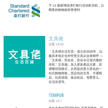
于 L3 最新增设渣打银行自动柜员机，让
顾客的购物旅程更便利
文具佬
位置: L9 25
「文具佬生活百货」成立於2020年，以
极具本地文化对经营文具从业者称呼 —
「文具佬」而名命，旨在令日渐式微的
传统「文具舖」加入更多產品元素，並
调整经营模式，从而提供更大眾化的一
站式购物体验，货品包括文具、卡通精
品、玩具游戏、食品饮品、母婴育儿、
生活杂货等。
TEMPUR
位置: L6 1
来自丹麦的TEMPUR® 床褥及睡枕，採