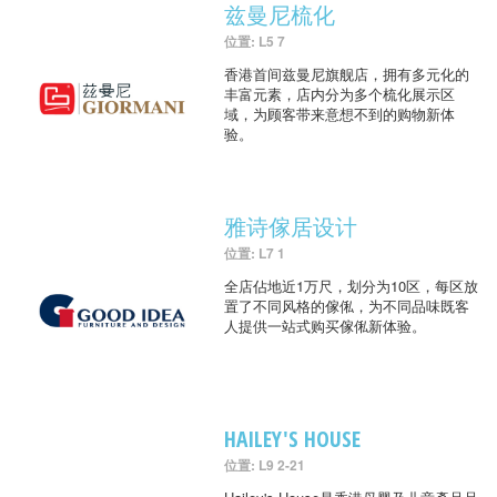
兹曼尼梳化
位置: L5 7
香港首间兹曼尼旗舰店，拥有多元化的
丰富元素，店内分为多个梳化展示区
域，为顾客带来意想不到的购物新体
验。
雅诗傢居设计
位置: L7 1
全店佔地近1万尺，划分为10区，每区放
置了不同风格的傢俬，为不同品味既客
人提供一站式购买傢俬新体验。
HAILEY'S HOUSE
位置: L9 2-21