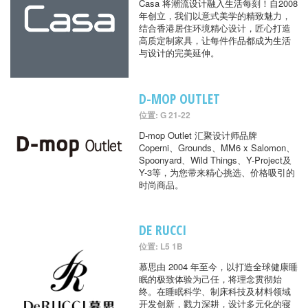
Casa 将潮流设计融入生活每刻！自2008
年创立，我们以意式美学的精致魅力，
结合香港居住环境精心设计，匠心打造
高质定制家具，让每件作品都成为生活
与设计的完美延伸。
D-MOP OUTLET
位置: G 21-22
D-mop Outlet 汇聚设计师品牌
Coperni、Grounds、MM6 x Salomon、
Spoonyard、Wild Things、Y-Project及
Y-3等，为您带来精心挑选、价格吸引的
时尚商品。
DE RUCCI
位置: L5 1B
慕思由 2004 年至今，以打造全球健康睡
眠的极致体验为己任，将理念贯彻始
终。在睡眠科学、制床科技及材料领域
开发创新，戮力深耕，设计多元化的寝