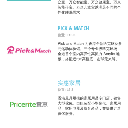
众宝、万众智能宝、万众健康宝、万众
智能孖宝、万众儿童宝以满足不同的个
性化睡眠需求
PICK & MATCH
位置: L13 3
Pick and Match 为香港全新匹克球及多
元运动体验馆。三个专业级匹克球场 –
全港首个室内高弹性高抓力 Acrylic 地
板，搭配近5米高楼底，击球无束缚。
实惠家居
位置: L5 8
香港最具规模的家居用品专门店，销售
大型傢俬、自组装配小型傢俬、家居用
品、家用电器及影音產品，並提供订造
傢俬服务。