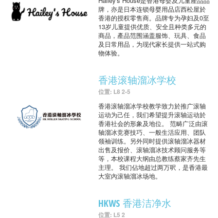
Hailey's House是香港母婴及儿童產品品
牌，亦是日本连锁母婴用品店西松屋於
香港的授权零售商。品牌专为孕妇及0至
13岁儿童提供优质、安全且种类多元的
商品，產品范围涵盖服饰、玩具、食品
及日常用品，为现代家长提供一站式购
物体验。
香港滚轴溜冰学校
位置: L8 2-5
香港滚轴溜冰学校教学致力於推广滚轴
运动为己任，我们希望提升滚轴运动於
香港社会的形象及地位。 范畴广泛由滚
轴溜冰竞赛技巧、一般生活应用、团队
领袖训练。另外同时提供滚轴溜冰器材
出售及报价、滚轴溜冰技术顾问服务等
等，本校课程大纲由总教练蔡家齐先生
主理。 我们佔地超过两万呎，是香港最
大室內滚轴溜冰场地。
HKWS 香港洁净水
位置: L5 2