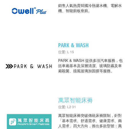
銷售人氣熱賣韓國冷熱濾水機、電解水
機、智能廁板座廁。
PARK & WASH
位置: L 15
PARK & WASH 提供多項汽車服務，包
括車廂基本及深層清潔、玻璃防霧及車
廂殺菌、擋風玻璃加固膜等服務。
萬眾智能床褥
位置: L2 31
萬眾智能床褥突破傳統床褥限制，針對
「基本需求、舒適需求、健康需求、兩
人需求」四大方向，推出多款型號：萬