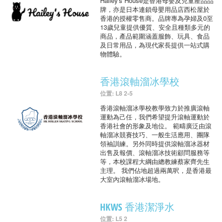
Hailey's House是香港母嬰及兒童產品品
牌，亦是日本連鎖母嬰用品店西松屋於
香港的授權零售商。品牌專為孕婦及0至
13歲兒童提供優質、安全且種類多元的
商品，產品範圍涵蓋服飾、玩具、食品
及日常用品，為現代家長提供一站式購
物體驗。
香港滾軸溜冰學校
位置: L8 2-5
香港滾軸溜冰學校教學致力於推廣滾軸
運動為己任，我們希望提升滾軸運動於
香港社會的形象及地位。 範疇廣泛由滾
軸溜冰競賽技巧、一般生活應用、團隊
領袖訓練。另外同時提供滾軸溜冰器材
出售及報價、滾軸溜冰技術顧問服務等
等，本校課程大綱由總教練蔡家齊先生
主理。 我們佔地超過兩萬呎，是香港最
大室內滾軸溜冰場地。
HKWS 香港潔淨水
位置: L5 2