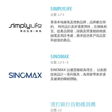
SIMPLYLIFE
位置: L7 5
香港本地傢俬及燈飾品牌，品牌糅合簡
約、 時尚設計及舒適實用性，且價格相
宜。從產品開發，採購及營運都經精挑
細選及周詳考慮，務求提供客戶高品質
和超值的產品。
SINOMAX
位置: L3 5 - 6
SINOMAX 以優質睡眠為理念， 以創新
技術設計一系列寢具，為用家帶來舒適
及健康的睡眠體驗。
渣打銀行自動櫃員機
位置: L3