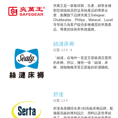
夾萬王是一家集研製，生產，銷售各種
類型保險箱及防盜系統產品的專業企
業，集團旗下品牌夾萬王Safegear、
Chubbsafes、Philips、Metacel、Lucell
等等致力為客戶提供多種優質的夾萬產
品、專業的技術和售後服務。
絲漣床褥
位置: L3 8 - 9
「絲漣」在海外一直是五星級酒店選用
的床褥。所以﹐擁有一張「絲漣」床
褥﹐便能晚晚享受五星級的舒適睡眠。
舒達
位置: L3 4
舒達為美國排名第1的高級床褥品牌。配
備最高級的專利設計、用料以及世界給
造工，舒達床褥必定會成為的的美夢良