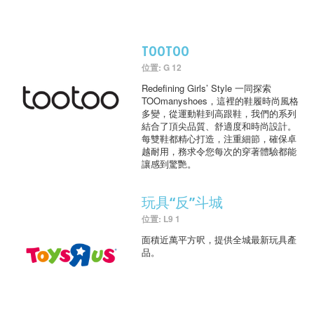
TOOTOO
位置: G 12
Redefining Girls’ Style 一同探索
TOOmanyshoes，這裡的鞋履時尚風格
多變，從運動鞋到高跟鞋，我們的系列
結合了頂尖品質、舒適度和時尚設計。
每雙鞋都精心打造，注重細節，確保卓
越耐用，務求令您每次的穿著體驗都能
讓感到驚艷。
玩具“反”斗城
位置: L9 1
面積近萬平方呎，提供全城最新玩具產
品。