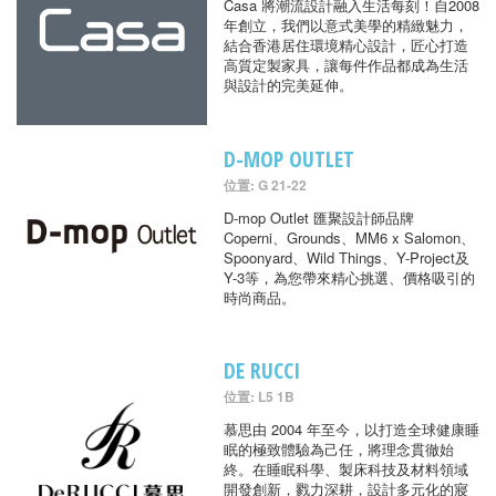
Casa 將潮流設計融入生活每刻！自2008
年創立，我們以意式美學的精緻魅力，
結合香港居住環境精心設計，匠心打造
高質定製家具，讓每件作品都成為生活
與設計的完美延伸。
D-MOP OUTLET
位置: G 21-22
D-mop Outlet 匯聚設計師品牌
Coperni、Grounds、MM6 x Salomon、
Spoonyard、Wild Things、Y-Project及
Y-3等，為您帶來精心挑選、價格吸引的
時尚商品。
DE RUCCI
位置: L5 1B
慕思由 2004 年至今，以打造全球健康睡
眠的極致體驗為己任，將理念貫徹始
終。在睡眠科學、製床科技及材料領域
開發創新，戮力深耕，設計多元化的寢