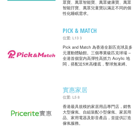
眾寶、萬眾智能寶、萬眾健康寶、萬眾
智能孖寶、萬眾兒童寶以滿足不同的個
性化睡眠需求。
PICK & MATCH
位置: L13 3
Pick and Match 為香港全新匹克球及多
元運動體驗館。三個專業級匹克球場 –
全港首個室内高彈性高抓力 Acrylic 地
闆，搭配近5米高樓底，擊球無束縛。
實惠家居
位置: L5 8
香港最具規模的家居用品專門店，銷售
大型傢俬、自組裝配小型傢俬、家居用
品、家用電器及影音產品，並提供訂造
傢俬服務。