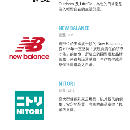
Outdoors 及 LiftnGo，為您的日常造型
注入輕鬆自在的生活態度。
NEW BALANCE
位置: G 2
總部位於美國波士頓的 New Balance，
從1906年一直堅持「展現負責任的領導
才能」的使命，所建立的國際運動品牌
形象，使得無論運動員、合作夥伴或是
整個社區都為之自豪。
NITORI
位置: L6 5
從大型傢俱到家居用品，以其親民的價
格，安定的品質，豐富的商品贏得了民
眾的喜愛。