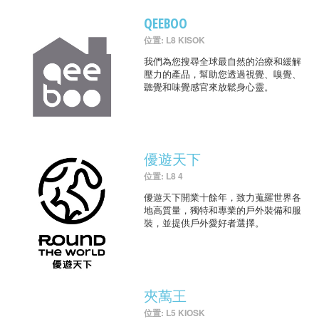
QEEBOO
位置: L8 KISOK
我們為您搜尋全球最自然的治療和緩解
壓力的產品，幫助您透過視覺、嗅覺、
聽覺和味覺感官來放鬆身心靈。
優遊天下
位置: L8 4
優遊天下開業十餘年，致力蒐羅世界各
地高質量，獨特和專業的戶外裝備和服
裝，並提供戶外愛好者選擇。
夾萬王
位置: L5 KIOSK