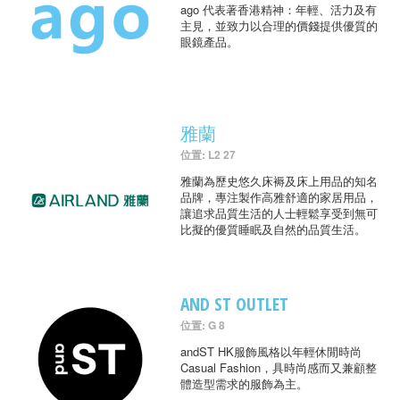
ago 代表著香港精神：年輕、活力及有
主見，並致力以合理的價錢提供優質的
眼鏡產品。
雅蘭
位置: L2 27
雅蘭為歷史悠久床褥及床上用品的知名
品牌，專注製作高雅舒適的家居用品，
讓追求品質生活的人士輕鬆享受到無可
比擬的優質睡眠及自然的品質生活。
AND ST OUTLET
位置: G 8
andST HK服飾風格以年輕休閒時尚
Casual Fashion，具時尚感而又兼顧整
體造型需求的服飾為主。