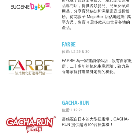
品專門店，提供各類嬰兒、兒童及孕婦
用品，分享育兒秘訣和滿足家庭成長體
驗。荷花親子 MegaBox 店佔地超過1萬
平方尺，售賣 4 萬多款來自世界各地的
產品。
FARBE
位置: L2 29 & 30
FARBE 為一家連鎖傢俬店，設有自家廠
房，二十多年的梳化生產經驗，致力為
香港家庭打造量身定制的梳化。
GACHA-RUN
位置: L12 21
靈感源自日本的大型扭蛋場，GACHA-
RUN 提供超過100台扭蛋機！