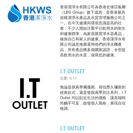
香港潔淨水有限公司為香港史偉莎集團
（LBS Group）旗下成員，是香港最具
規模潔淨水產品及水質管理服務公司之
一。在今天健康與環境意識提高的社
會，不少人開始注重平日飲用水的衛生
和健康標準，為家居購買淨水器產品，
確保自己和家人的健康。香港潔淨水有
限公司誠意推薦選用他們的淨水機產
品，所有產品獲多個國家認證，令您提
高飲用水的水質，保障您的健康。
I.T OUTLET
位置: G 11
無論是探索專屬優惠、尋找歷久彌新的
經典款式，還是發掘過季別注系列，I.T
Outlet 均以貼近生活的價格，讓高端時
尚觸手可及，啟發個人風格，展現自信
格調。
I.T OUTLET