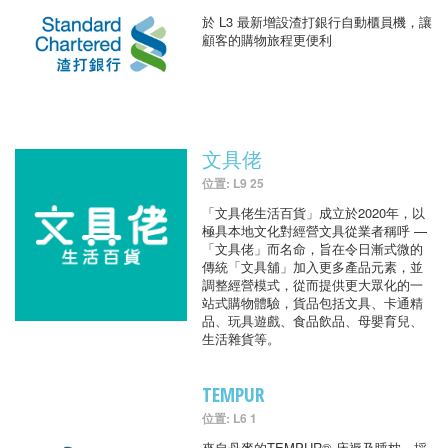
於 L3 最新增設渣打銀行自動櫃員機，讓
顧客的購物旅程更便利
文具佬
位置: L9 25
「文具佬生活百貨」成立於2020年，以
極具本地文化對經營文具從業者稱呼 —
「文具佬」而名命，旨在令日漸式微的
傳統「文具舖」加入更多產品元素，並
調整經營模式，從而提供更大眾化的一
站式購物體驗，貨品包括文具、卡通精
品、玩具遊戲、食品飲品、母嬰育兒、
生活雜貨等。
TEMPUR
位置: L6 1
來自丹麥的TEMPUR® 床褥及睡枕，採