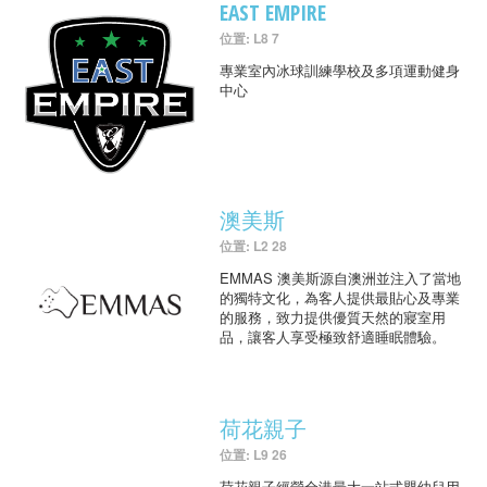
EAST EMPIRE
位置: L8 7
專業室內冰球訓練學校及多項運動健身
中心
澳美斯
位置: L2 28
EMMAS 澳美斯源自澳洲並注入了當地
的獨特文化，為客人提供最貼心及專業
的服務，致力提供優質天然的寢室用
品，讓客人享受極致舒適睡眠體驗。
荷花親子
位置: L9 26
荷花親子經營全港最大一站式嬰幼兒用