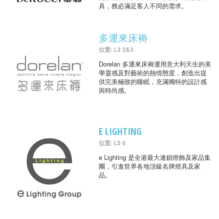
具，務必滿足客人不同的需求。
多運來床褥
位置: L3 2&3
Dorelan 多運來床褥運用意大利天生的美
學靈感及對藝術的熱情態度，創造出提
供完美極致的睡眠，充滿獨特的設計感
與時尚感。
E LIGHTING
位置: L5 6
e Lighting 是全港最大連鎖燈飾及家品集
團，引進世界各地頂級名牌燈具及家
品。