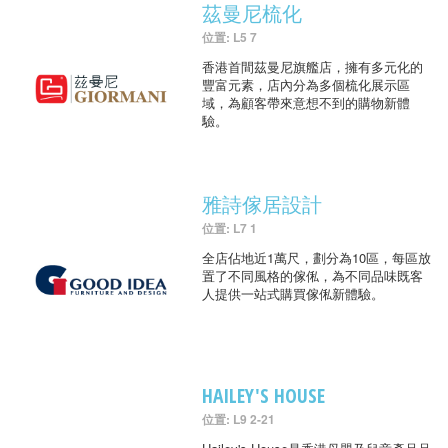
茲曼尼梳化
位置: L5 7
香港首間茲曼尼旗艦店，擁有多元化的
豐富元素，店內分為多個梳化展示區
域，為顧客帶來意想不到的購物新體
驗。
雅詩傢居設計
位置: L7 1
全店佔地近1萬尺，劃分為10區，每區放
置了不同風格的傢俬，為不同品味既客
人提供一站式購買傢俬新體驗。
HAILEY'S HOUSE
位置: L9 2-21