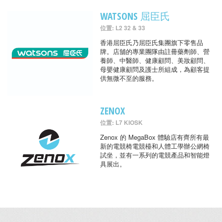
WATSONS 屈臣氏
位置: L2 32 & 33
香港屈臣氏乃屈臣氏集團旗下零售品
牌。店舖的專業團隊由註冊藥劑師、營
養師、中醫師、健康顧問、美妝顧問、
母嬰健康顧問及護士所組成，為顧客提
供無微不至的服務。
ZENOX
位置: L7 KIOSK
Zenox 的 MegaBox 體驗店有齊所有最
新的電競椅電競檯和人體工學辦公網椅
試坐，並有一系列的電競產品和智能燈
具展出。