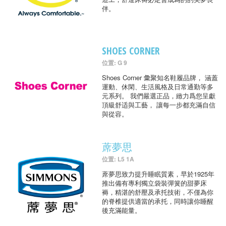
伴。
SHOES CORNER
位置: G 9
Shoes Corner 彙聚知名鞋履品牌， 涵蓋
運動、休閑、生活風格及日常通勤等多
元系列。 我們嚴選正品，緻力爲您呈獻
頂級舒适與工藝， 讓每一步都充滿自信
與從容。
蓆夢思
位置: L5 1A
蓆夢思致力提升睡眠質素，早於1925年
推出備有專利獨立袋裝彈簧的甜夢床
褥，精湛的舒壓及承托技術，不僅為你
的脊椎提供適當的承托，同時讓你睡醒
後充滿能量。