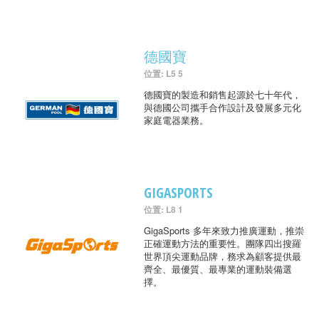
德國寶
位置: L5 5
德國寶的製造和銷售起源於七十年代，
與德國公司攜手合作設計及發展多元化
家庭電器業務。
GIGASPORTS
位置: L8 1
GigaSports 多年來致力推廣運動，推崇
正確運動方法的重要性。團隊四出搜羅
世界頂尖運動品牌，務求為顧客提供最
齊全、最優質、最專業的運動裝備選
擇。