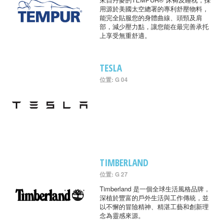
用源於美國太空總署的專利舒壓物料，
能完全貼服您的身體曲線、頭頸及肩
部，減少壓力點，讓您能在最完善承托
上享受無重舒適。
TESLA
位置: G 04
TIMBERLAND
位置: G 27
Timberland 是一個全球生活風格品牌，
深植於豐富的戶外生活與工作傳統，並
以不懈的冒險精神、精湛工藝和創新理
念為靈感來源。