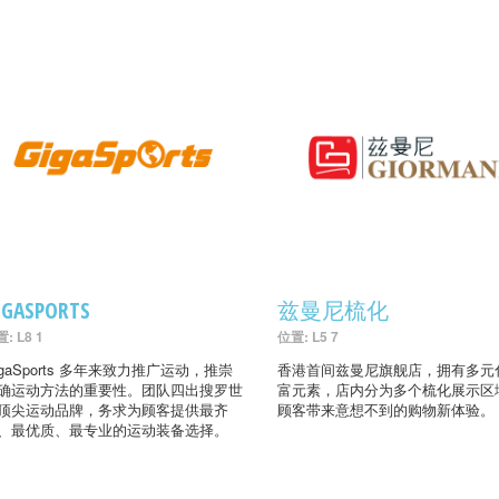
IGASPORTS
兹曼尼梳化
: L8 1
位置: L5 7
igaSports 多年来致力推广运动，推崇
香港首间兹曼尼旗舰店，拥有多元
确运动方法的重要性。团队四出搜罗世
富元素，店内分为多个梳化展示区
顶尖运动品牌，务求为顾客提供最齐
顾客带来意想不到的购物新体验。
、最优质、最专业的运动装备选择。