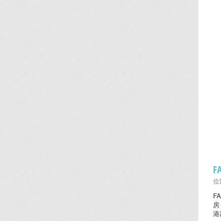
F
位置
F
房
港