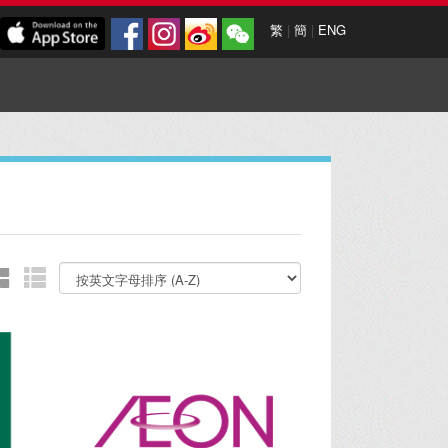
繁
|
簡
|
ENG