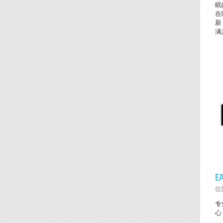
眠
在
新
满
E
位置
专
心