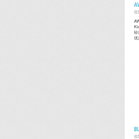
A
位置
A
K
轻
优
B
位置