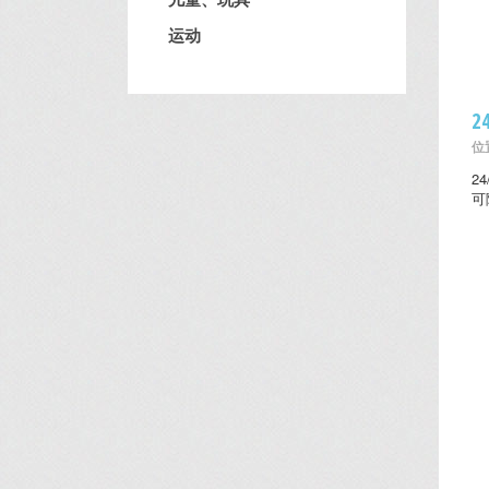
运动
2
位置
2
可