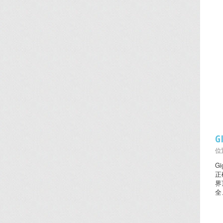
G
位置
G
正
界
全