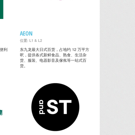
AEON
位置: L1 & L2
的便利
东九龙最大日式百货，占地约 12 万平方
呎，提供各式新鲜食品、熟食、生活杂
货、服装、电器影音及傢俬等一站式百
货。