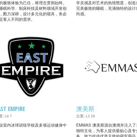
的极致体验为己任，将理念贯彻始终。
学灵感及对艺术的热情態度，创造
睡眠科学、制床科技及材料领域开发创
完美极致的睡眠，充满独特的设计
，戮力深耕，设计多元化的寝具，务必
尚感。
足客人不同的需求。
AST EMPIRE
澳美斯
: L8 7
位置: L2 28
业室内冰球训练学校及多项运动健身中
EMMAS 澳美斯源自澳洲并注入
独特文化，为客人提供最贴心及专
务，致力提供优质天然的寝室用品