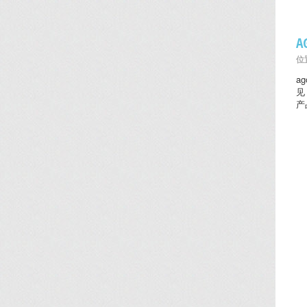
位置
a
见
产