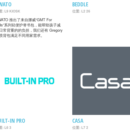
WATO
BEDDLE
: L9 KIOSK
位置: L2 26
WATO 推出了来自挪威“GMT For
ids”系列轻便护脊书包，能帮助孩子减
日常背重的的负担，我们还有 Gregory
质背包满足不同用家需求。
UILT-IN PRO
CASA
: L6 3
位置: L7 2