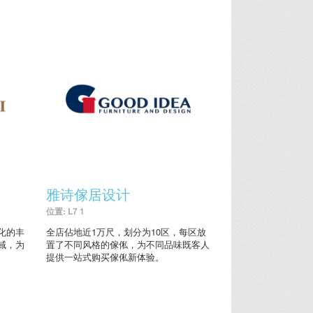
雅诗傢居设计
位置: L7 1
化的丰
全店佔地近1万尺，划分为10区，每区放
域，为
置了不同风格的傢俬，为不同品味既客人
提供一站式购买傢俬新体验。