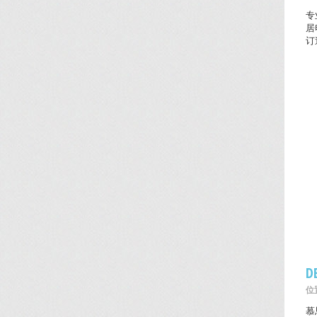
专
居
订
D
位置
慕