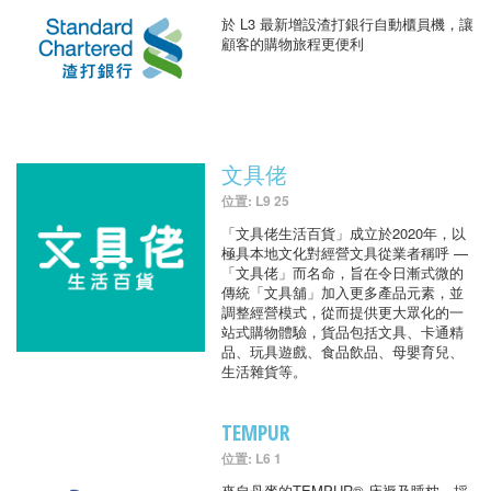
於 L3 最新增設渣打銀行自動櫃員機，讓
顧客的購物旅程更便利
文具佬
位置: L9 25
「文具佬生活百貨」成立於2020年，以
極具本地文化對經營文具從業者稱呼 —
「文具佬」而名命，旨在令日漸式微的
傳統「文具舖」加入更多產品元素，並
調整經營模式，從而提供更大眾化的一
站式購物體驗，貨品包括文具、卡通精
品、玩具遊戲、食品飲品、母嬰育兒、
生活雜貨等。
TEMPUR
位置: L6 1
來自丹麥的TEMPUR® 床褥及睡枕，採