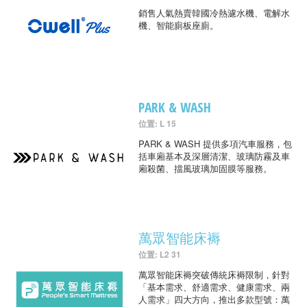
銷售人氣熱賣韓國冷熱濾水機、電解水
機、智能廁板座廁。
PARK & WASH
位置: L 15
PARK & WASH 提供多項汽車服務，包
括車廂基本及深層清潔、玻璃防霧及車
廂殺菌、擋風玻璃加固膜等服務。
萬眾智能床褥
位置: L2 31
萬眾智能床褥突破傳統床褥限制，針對
「基本需求、舒適需求、健康需求、兩
人需求」四大方向，推出多款型號：萬