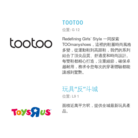
TOOTOO
位置: G 12
Redefining Girls’ Style 一同探索
TOOmanyshoes，這裡的鞋履時尚風格
多變，從運動鞋到高跟鞋，我們的系列
結合了頂尖品質、舒適度和時尚設計。
每雙鞋都精心打造，注重細節，確保卓
越耐用，務求令您每次的穿著體驗都能
讓感到驚艷。
玩具“反”斗城
位置: L9 1
面積近萬平方呎，提供全城最新玩具產
品。