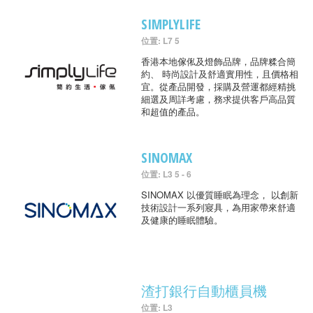
SIMPLYLIFE
位置: L7 5
香港本地傢俬及燈飾品牌，品牌糅合簡
約、 時尚設計及舒適實用性，且價格相
宜。從產品開發，採購及營運都經精挑
細選及周詳考慮，務求提供客戶高品質
和超值的產品。
SINOMAX
位置: L3 5 - 6
SINOMAX 以優質睡眠為理念， 以創新
技術設計一系列寢具，為用家帶來舒適
及健康的睡眠體驗。
渣打銀行自動櫃員機
位置: L3