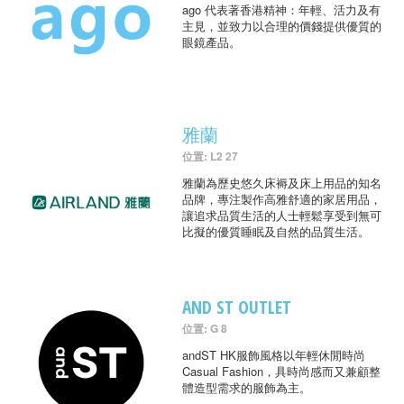
ago 代表著香港精神：年輕、活力及有
主見，並致力以合理的價錢提供優質的
眼鏡產品。
雅蘭
位置: L2 27
雅蘭為歷史悠久床褥及床上用品的知名
品牌，專注製作高雅舒適的家居用品，
讓追求品質生活的人士輕鬆享受到無可
比擬的優質睡眠及自然的品質生活。
AND ST OUTLET
位置: G 8
andST HK服飾風格以年輕休閒時尚
Casual Fashion，具時尚感而又兼顧整
體造型需求的服飾為主。