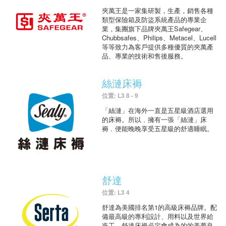
夾萬王是一家集研製，生產，銷售各種
類型保險箱及防盜系統產品的專業企
業，集團旗下品牌夾萬王Safegear、
Chubbsafes、Philips、Metacel、Lucell
等等致力為客戶提供多種優質的夾萬產
品、專業的技術和售後服務。
絲漣床褥
位置: L3 8 - 9
「絲漣」在海外一直是五星級酒店選用
的床褥。所以﹐擁有一張「絲漣」床
褥﹐便能晚晚享受五星級的舒適睡眠。
舒達
位置: L3 4
舒達為美國排名第1的高級床褥品牌。配
備最高級的專利設計、用料以及世界給
造工，舒達床褥必定會成為的的美夢良