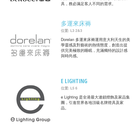
具，務必滿足客人不同的需求。
多運來床褥
位置: L3 2&3
Dorelan 多運來床褥運用意大利天生的美
學靈感及對藝術的熱情態度，創造出提
供完美極致的睡眠，充滿獨特的設計感
與時尚感。
E LIGHTING
位置: L5 6
e Lighting 是全港最大連鎖燈飾及家品集
團，引進世界各地頂級名牌燈具及家
品。