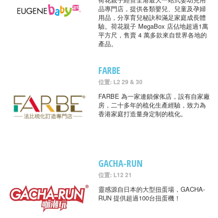
品專門店，提供各類嬰兒、兒童及孕婦
用品，分享育兒秘訣和滿足家庭成長體
驗。荷花親子 MegaBox 店佔地超過1萬
平方尺，售賣 4 萬多款來自世界各地的
產品。
FARBE
位置: L2 29 & 30
FARBE 為一家連鎖傢俬店，設有自家廠
房，二十多年的梳化生產經驗，致力為
香港家庭打造量身定制的梳化。
GACHA-RUN
位置: L12 21
靈感源自日本的大型扭蛋場，GACHA-
RUN 提供超過100台扭蛋機！