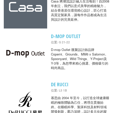
Casa 將潮流設計融入生活每刻！自2008
年創立，我們以意式美學的精緻魅力，
結合香港居住環境精心設計，匠心打造
高質定製家具，讓每件作品都成為生活
與設計的完美延伸。
D-MOP OUTLET
位置: G 21-22
D-mop Outlet 匯聚設計師品牌
Coperni、Grounds、MM6 x Salomon、
Spoonyard、Wild Things、Y-Project及
Y-3等，為您帶來精心挑選、價格吸引的
時尚商品。
DE RUCCI
位置: L5 1B
慕思由 2004 年至今，以打造全球健康睡
眠的極致體驗為己任，將理念貫徹始
終。在睡眠科學、製床科技及材料領域
開發創新，戮力深耕，設計多元化的寢