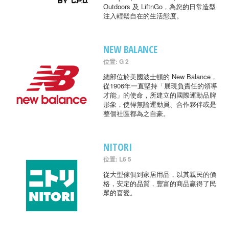
Outdoors 及 LiftnGo，為您的日常造型
注入輕鬆自在的生活態度。
NEW BALANCE
位置: G 2
總部位於美國波士頓的 New Balance，
從1906年一直堅持「展現負責任的領導
才能」的使命，所建立的國際運動品牌
形象，使得無論運動員、合作夥伴或是
整個社區都為之自豪。
NITORI
位置: L6 5
從大型傢俱到家居用品，以其親民的價
格，安定的品質，豐富的商品贏得了民
眾的喜愛。