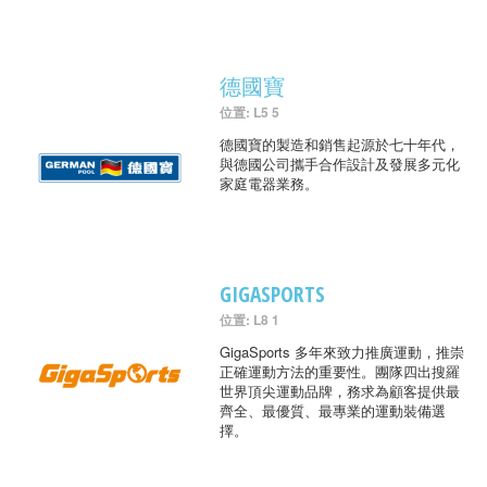
德國寶
位置: L5 5
德國寶的製造和銷售起源於七十年代，
與德國公司攜手合作設計及發展多元化
家庭電器業務。
GIGASPORTS
位置: L8 1
GigaSports 多年來致力推廣運動，推崇
正確運動方法的重要性。團隊四出搜羅
世界頂尖運動品牌，務求為顧客提供最
齊全、最優質、最專業的運動裝備選
擇。