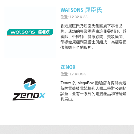
WATSONS 屈臣氏
位置: L2 32 & 33
香港屈臣氏乃屈臣氏集團旗下零售品
牌。店舖的專業團隊由註冊藥劑師、營
養師、中醫師、健康顧問、美妝顧問、
母嬰健康顧問及護士所組成，為顧客提
供無微不至的服務。
ZENOX
位置: L7 KIOSK
Zenox 的 MegaBox 體驗店有齊所有最
新的電競椅電競檯和人體工學辦公網椅
試坐，並有一系列的電競產品和智能燈
具展出。