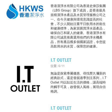
香港潔淨水有限公司為香港史偉莎集團
（LBS Group）旗下成員，是香港最具
規模潔淨水產品及水質管理服務公司之
一。在今天健康與環境意識提高的社
會，不少人開始注重平日飲用水的衛生
和健康標準，為家居購買淨水器產品，
確保自己和家人的健康。香港潔淨水有
限公司誠意推薦選用他們的淨水機產
品，所有產品獲多個國家認證，令您提
高飲用水的水質，保障您的健康。
I.T OUTLET
位置: G 11
無論是探索專屬優惠、尋找歷久彌新的
經典款式，還是發掘過季別注系列，I.T
Outlet 均以貼近生活的價格，讓高端時
尚觸手可及，啟發個人風格，展現自信
格調。
I.T OUTLET