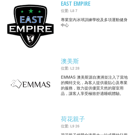
EAST EMPIRE
位置: L8 7
專業室內冰球訓練學校及多項運動健身
中心
澳美斯
位置: L2 28
EMMAS 澳美斯源自澳洲並注入了當地
的獨特文化，為客人提供最貼心及專業
的服務，致力提供優質天然的寢室用
品，讓客人享受極致舒適睡眠體驗。
荷花親子
位置: L9 26
荷花親子經營全港最大一站式嬰幼兒用