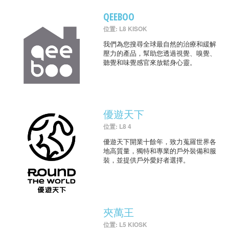
QEEBOO
位置: L8 KISOK
我們為您搜尋全球最自然的治療和緩解
壓力的產品，幫助您透過視覺、嗅覺、
聽覺和味覺感官來放鬆身心靈。
優遊天下
位置: L8 4
優遊天下開業十餘年，致力蒐羅世界各
地高質量，獨特和專業的戶外裝備和服
裝，並提供戶外愛好者選擇。
夾萬王
位置: L5 KIOSK