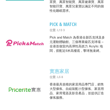
眾寶、萬眾智能寶、萬眾健康寶、萬眾
智能孖寶、萬眾兒童寶以滿足不同的個
性化睡眠需求。
PICK & MATCH
位置: L13 3
Pick and Match 為香港全新匹克球及多
元運動體驗館。三個專業級匹克球場 –
全港首個室内高彈性高抓力 Acrylic 地
闆，搭配近5米高樓底，擊球無束縛。
實惠家居
位置: L5 8
香港最具規模的家居用品專門店，銷售
大型傢俬、自組裝配小型傢俬、家居用
品、家用電器及影音產品，並提供訂造
傢俬服務。