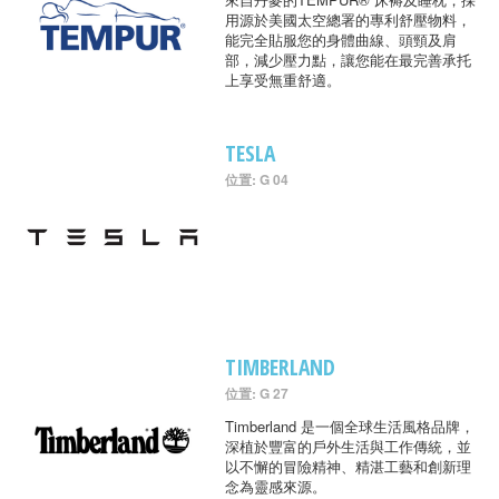
用源於美國太空總署的專利舒壓物料，
能完全貼服您的身體曲線、頭頸及肩
部，減少壓力點，讓您能在最完善承托
上享受無重舒適。
TESLA
位置: G 04
TIMBERLAND
位置: G 27
Timberland 是一個全球生活風格品牌，
深植於豐富的戶外生活與工作傳統，並
以不懈的冒險精神、精湛工藝和創新理
念為靈感來源。