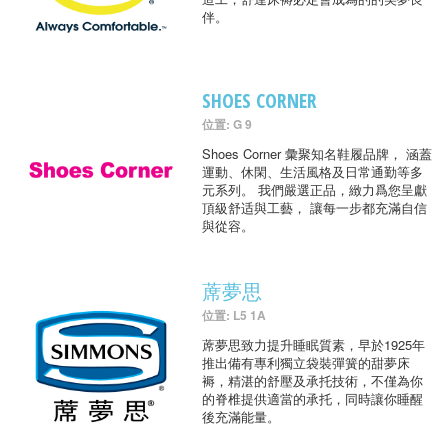
伴。
SHOES CORNER
位置: G 9
Shoes Corner 彙聚知名鞋履品牌， 涵蓋
運動、休閑、生活風格及日常通勤等多
元系列。 我們嚴選正品，緻力爲您呈獻
頂級舒适與工藝， 讓每一步都充滿自信
與從容。
蓆夢思
位置: L5 1A
蓆夢思致力提升睡眠質素，早於1925年
推出備有專利獨立袋裝彈簧的甜夢床
褥，精湛的舒壓及承托技術，不僅為你
的脊椎提供適當的承托，同時讓你睡醒
後充滿能量。