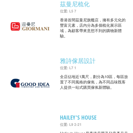
茲曼尼梳化
位置: L5 7
香港首間茲曼尼旗艦店，擁有多元化的
豐富元素，店內分為多個梳化展示區
域，為顧客帶來意想不到的購物新體
驗。
雅詩傢居設計
位置: L7 1
全店佔地近1萬尺，劃分為10區，每區放
置了不同風格的傢俬，為不同品味既客
人提供一站式購買傢俬新體驗。
HAILEY'S HOUSE
位置: L9 2-21