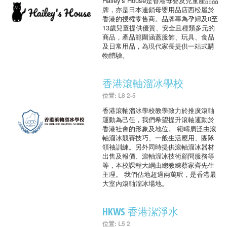
Hailey's House是香港母嬰及兒童產品品
牌，亦是日本連鎖母嬰用品店西松屋於
香港的授權零售商。品牌專為孕婦及0至
13歲兒童提供優質、安全且種類多元的
商品，產品範圍涵蓋服飾、玩具、食品
及日常用品，為現代家長提供一站式購
物體驗。
香港滾軸溜冰學校
位置: L8 2-5
香港滾軸溜冰學校教學致力於推廣滾軸
運動為己任，我們希望提升滾軸運動於
香港社會的形象及地位。 範疇廣泛由滾
軸溜冰競賽技巧、一般生活應用、團隊
領袖訓練。另外同時提供滾軸溜冰器材
出售及報價、滾軸溜冰技術顧問服務等
等，本校課程大綱由總教練蔡家齊先生
主理。 我們佔地超過兩萬呎，是香港最
大室內滾軸溜冰場地。
HKWS 香港潔淨水
位置: L5 2