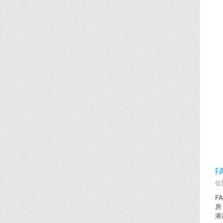
F
位置
F
房
港