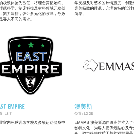
的极致体验为己任，将理念贯彻始终。
学灵感及对艺术的热情態度，创造
睡眠科学、制床科技及材料领域开发创
完美极致的睡眠，充满独特的设计
，戮力深耕，设计多元化的寝具，务必
尚感。
足客人不同的需求。
AST EMPIRE
澳美斯
: L8 7
位置: L2 28
业室内冰球训练学校及多项运动健身中
EMMAS 澳美斯源自澳洲并注入
独特文化，为客人提供最贴心及专
务，致力提供优质天然的寝室用品