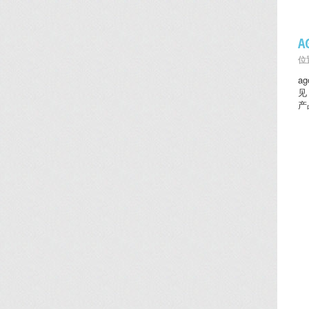
位置
a
见
产