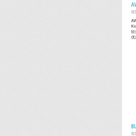
A
位置
A
K
轻
优
B
位置