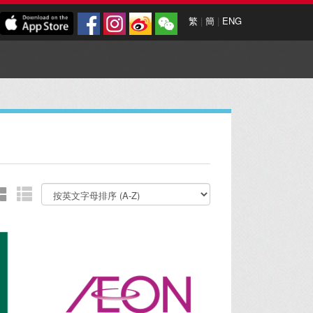
繁
|
簡
|
ENG