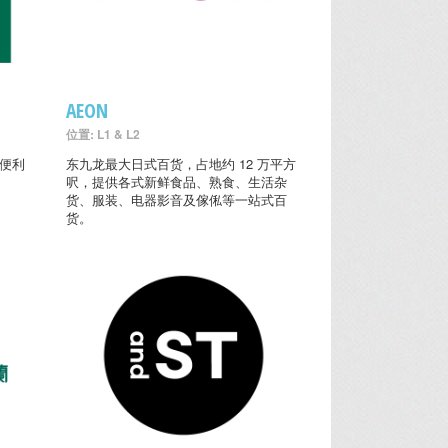
AEON
位置: L1 & L2
的便利
东九龙最大日式百货，占地约 12 万平方
呎，提供各式新鲜食品、熟食、生活杂
货、服装、电器影音及傢俬等一站式百
货。