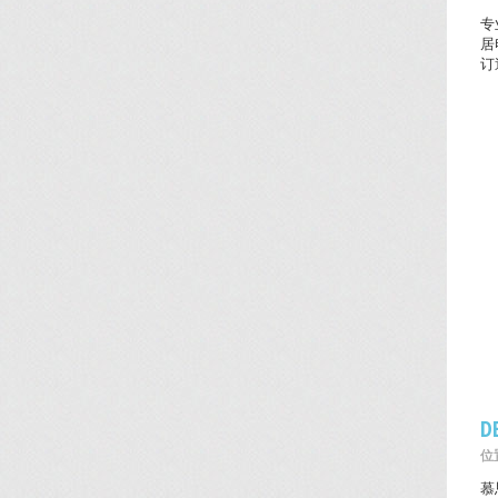
专
居
订
D
位置
慕