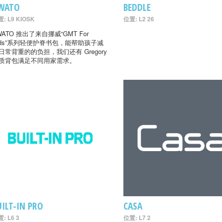
WATO
BEDDLE
: L9 KIOSK
位置: L2 26
WATO 推出了来自挪威“GMT For
ids”系列轻便护脊书包，能帮助孩子减
日常背重的的负担，我们还有 Gregory
质背包满足不同用家需求。
UILT-IN PRO
CASA
: L6 3
位置: L7 2