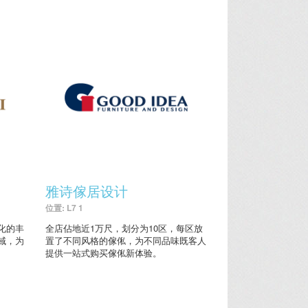
雅诗傢居设计
位置: L7 1
化的丰
全店佔地近1万尺，划分为10区，每区放
域，为
置了不同风格的傢俬，为不同品味既客人
提供一站式购买傢俬新体验。