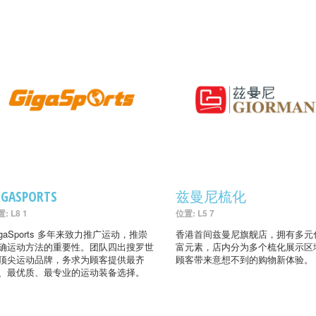
IGASPORTS
兹曼尼梳化
: L8 1
位置: L5 7
igaSports 多年来致力推广运动，推崇
香港首间兹曼尼旗舰店，拥有多元
确运动方法的重要性。团队四出搜罗世
富元素，店内分为多个梳化展示区
顶尖运动品牌，务求为顾客提供最齐
顾客带来意想不到的购物新体验。
、最优质、最专业的运动装备选择。