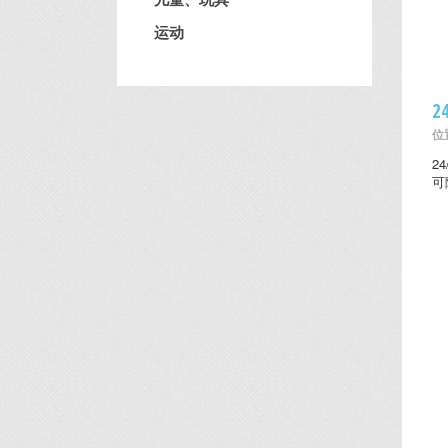
运动
2
位置
2
可