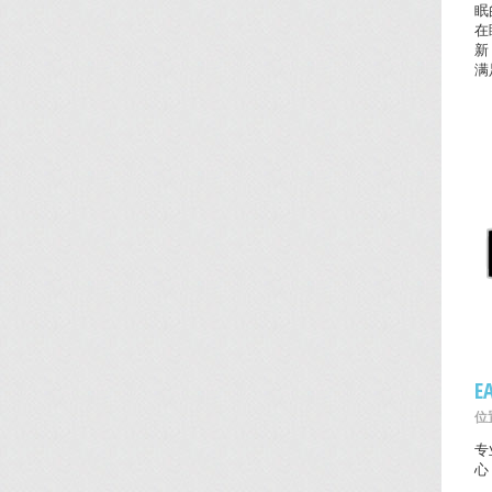
眠
在
新
满
E
位置
专
心