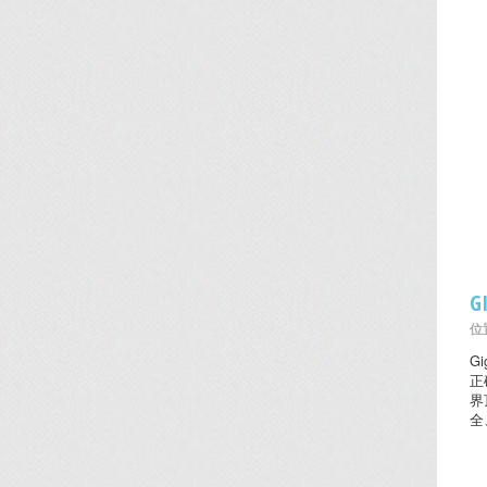
G
位置
G
正
界
全