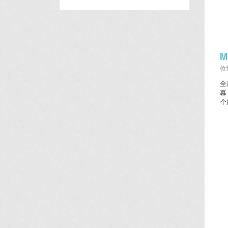
M
位置
全
幕
个