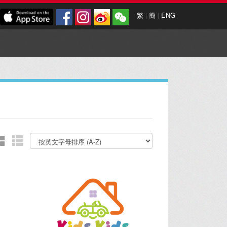
繁
|
簡
|
ENG