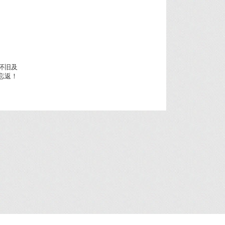
怀旧及
忘返！