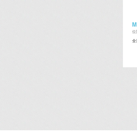
M
位置
全