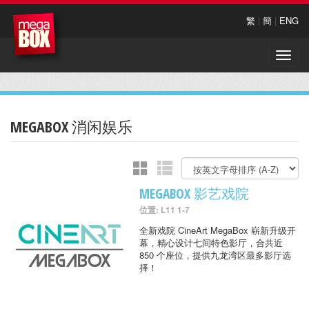
繁
|
簡
|
ENG
Toggle
naviga
MEGABOX 消闲娱乐
MEGABOX 影艺戏院
位置: L11 1-7
全新戏院 CineArt MegaBox 崭新升级开
幕，精心设计七间特色影厅，合共近
850 个座位，提供九龙湾区最多影厅选
择！