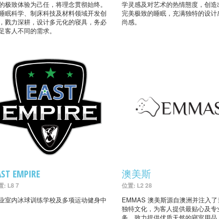
的极致体验为己任，将理念贯彻始终。
学灵感及对艺术的热情態度，创造
睡眠科学、制床科技及材料领域开发创
完美极致的睡眠，充满独特的设计
，戮力深耕，设计多元化的寝具，务必
尚感。
足客人不同的需求。
AST EMPIRE
澳美斯
: L8 7
位置: L2 28
业室内冰球训练学校及多项运动健身中
EMMAS 澳美斯源自澳洲并注入
独特文化，为客人提供最贴心及专
务，致力提供优质天然的寝室用品