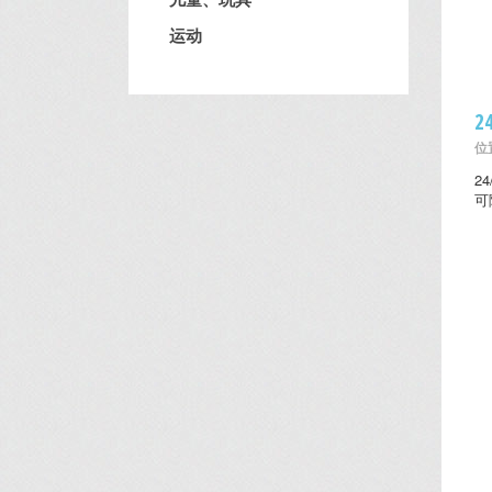
运动
2
位置
2
可