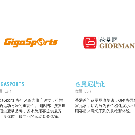
IGASPORTS
兹曼尼梳化
: L8 1
位置: L5 7
igaSports 多年来致力推广运动，推崇
香港首间兹曼尼旗舰店，拥有多元
确运动方法的重要性。团队四出搜罗世
富元素，店内分为多个梳化展示区
顶尖运动品牌，务求为顾客提供最齐
顾客带来意想不到的购物新体验。
、最优质、最专业的运动装备选择。