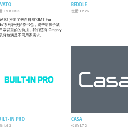
WATO
BEDDLE
: L9 KIOSK
位置: L2 26
WATO 推出了来自挪威“GMT For
ids”系列轻便护脊书包，能帮助孩子减
日常背重的的负担，我们还有 Gregory
质背包满足不同用家需求。
UILT-IN PRO
CASA
: L6 3
位置: L7 2