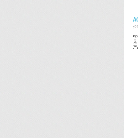
位置
a
见
产