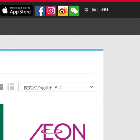
繁
|
簡
|
ENG