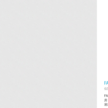
F
位置
F
房
港