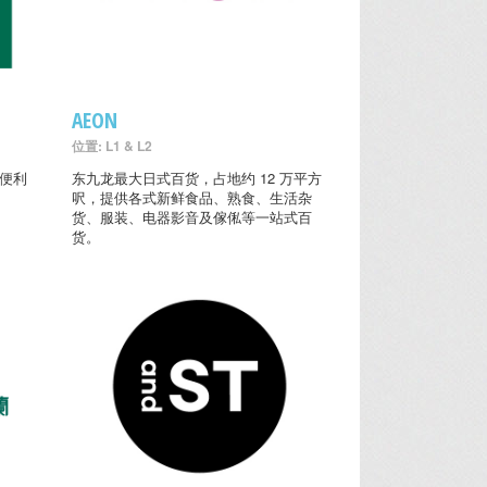
AEON
位置: L1 & L2
的便利
东九龙最大日式百货，占地约 12 万平方
呎，提供各式新鲜食品、熟食、生活杂
货、服装、电器影音及傢俬等一站式百
货。