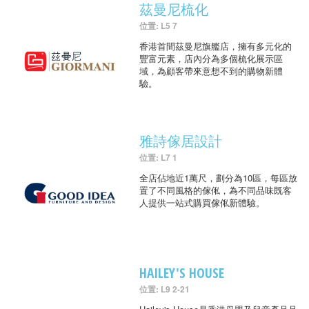
茲曼尼梳化
位置: L5 7
香港首間茲曼尼旗艦店，擁有多元化的
豐富元素，店內分為多個梳化展示區
域，為顧客帶來意想不到的購物新體
驗。
雅詩傢居設計
位置: L7 1
全店佔地近1萬尺，劃分為10區，每區放
置了不同風格的傢俬，為不同品味既客
人提供一站式購買傢俬新體驗。
HAILEY'S HOUSE
位置: L9 2-21