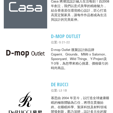
Casa 將潮流設計融入生活每刻！自2008
年創立，我們以意式美學的精緻魅力，
結合香港居住環境精心設計，匠心打造
高質定製家具，讓每件作品都成為生活
與設計的完美延伸。
D-MOP OUTLET
位置: G 21-22
D-mop Outlet 匯聚設計師品牌
Coperni、Grounds、MM6 x Salomon、
Spoonyard、Wild Things、Y-Project及
Y-3等，為您帶來精心挑選、價格吸引的
時尚商品。
DE RUCCI
位置: L5 1B
慕思由 2004 年至今，以打造全球健康睡
眠的極致體驗為己任，將理念貫徹始
終。在睡眠科學、製床科技及材料領域
開發創新，戮力深耕，設計多元化的寢