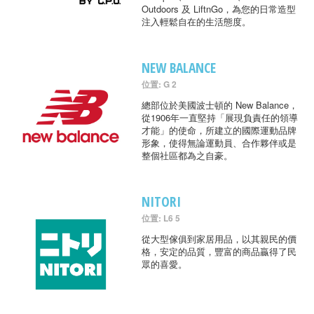
Outdoors 及 LiftnGo，為您的日常造型
注入輕鬆自在的生活態度。
NEW BALANCE
位置: G 2
總部位於美國波士頓的 New Balance，
從1906年一直堅持「展現負責任的領導
才能」的使命，所建立的國際運動品牌
形象，使得無論運動員、合作夥伴或是
整個社區都為之自豪。
NITORI
位置: L6 5
從大型傢俱到家居用品，以其親民的價
格，安定的品質，豐富的商品贏得了民
眾的喜愛。