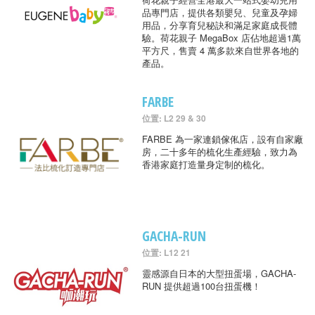
品專門店，提供各類嬰兒、兒童及孕婦
用品，分享育兒秘訣和滿足家庭成長體
驗。荷花親子 MegaBox 店佔地超過1萬
平方尺，售賣 4 萬多款來自世界各地的
產品。
FARBE
位置: L2 29 & 30
FARBE 為一家連鎖傢俬店，設有自家廠
房，二十多年的梳化生產經驗，致力為
香港家庭打造量身定制的梳化。
GACHA-RUN
位置: L12 21
靈感源自日本的大型扭蛋場，GACHA-
RUN 提供超過100台扭蛋機！