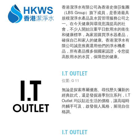
香港潔淨水有限公司為香港史偉莎集團
（LBS Group）旗下成員，是香港最具
規模潔淨水產品及水質管理服務公司之
一。在今天健康與環境意識提高的社
會，不少人開始注重平日飲用水的衛生
和健康標準，為家居購買淨水器產品，
確保自己和家人的健康。香港潔淨水有
限公司誠意推薦選用他們的淨水機產
品，所有產品獲多個國家認證，令您提
高飲用水的水質，保障您的健康。
I.T OUTLET
位置: G 11
無論是探索專屬優惠、尋找歷久彌新的
經典款式，還是發掘過季別注系列，I.T
Outlet 均以貼近生活的價格，讓高端時
尚觸手可及，啟發個人風格，展現自信
格調。
I.T OUTLET