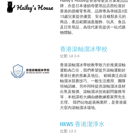
Hailey's House是香港母嬰及兒童產品品
牌，亦是日本連鎖母嬰用品店西松屋於
香港的授權零售商。品牌專為孕婦及0至
13歲兒童提供優質、安全且種類多元的
商品，產品範圍涵蓋服飾、玩具、食品
及日常用品，為現代家長提供一站式購
物體驗。
香港滾軸溜冰學校
位置: L8 2-5
香港滾軸溜冰學校教學致力於推廣滾軸
運動為己任，我們希望提升滾軸運動於
香港社會的形象及地位。 範疇廣泛由滾
軸溜冰競賽技巧、一般生活應用、團隊
領袖訓練。另外同時提供滾軸溜冰器材
出售及報價、滾軸溜冰技術顧問服務等
等，本校課程大綱由總教練蔡家齊先生
主理。 我們佔地超過兩萬呎，是香港最
大室內滾軸溜冰場地。
HKWS 香港潔淨水
位置: L5 2