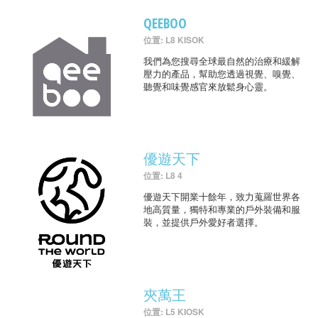
QEEBOO
位置: L8 KISOK
我們為您搜尋全球最自然的治療和緩解
壓力的產品，幫助您透過視覺、嗅覺、
聽覺和味覺感官來放鬆身心靈。
優遊天下
位置: L8 4
優遊天下開業十餘年，致力蒐羅世界各
地高質量，獨特和專業的戶外裝備和服
裝，並提供戶外愛好者選擇。
夾萬王
位置: L5 KIOSK