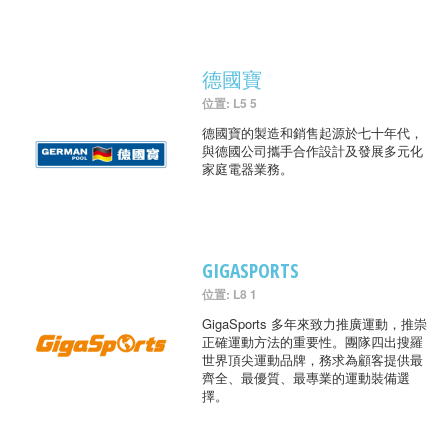
德國寶
位置: L5 5
德國寶的製造和銷售起源於七十年代，
與德國公司攜手合作設計及發展多元化
家庭電器業務。
GIGASPORTS
位置: L8 1
GigaSports 多年來致力推廣運動，推崇
正確運動方法的重要性。團隊四出搜羅
世界頂尖運動品牌，務求為顧客提供最
齊全、最優質、最專業的運動裝備選
擇。