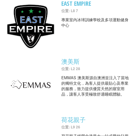
EAST EMPIRE
位置: L8 7
專業室內冰球訓練學校及多項運動健身
中心
澳美斯
位置: L2 28
EMMAS 澳美斯源自澳洲並注入了當地
的獨特文化，為客人提供最貼心及專業
的服務，致力提供優質天然的寢室用
品，讓客人享受極致舒適睡眠體驗。
荷花親子
位置: L9 26
荷花親子經營全港最大一站式嬰幼兒用