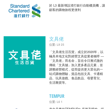
於 L3 最新增設渣打銀行自動櫃員機，讓
顧客的購物旅程更便利
文具佬
位置: L9 25
「文具佬生活百貨」成立於2020年，以
極具本地文化對經營文具從業者稱呼 —
「文具佬」而名命，旨在令日漸式微的
傳統「文具舖」加入更多產品元素，並
調整經營模式，從而提供更大眾化的一
站式購物體驗，貨品包括文具、卡通精
品、玩具遊戲、食品飲品、母嬰育兒、
生活雜貨等。
TEMPUR
位置: L6 1
來自丹麥的TEMPUR® 床褥及睡枕，採