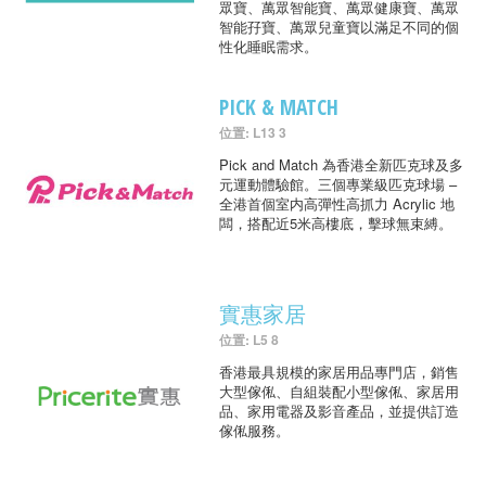
眾寶、萬眾智能寶、萬眾健康寶、萬眾
智能孖寶、萬眾兒童寶以滿足不同的個
性化睡眠需求。
PICK & MATCH
位置: L13 3
Pick and Match 為香港全新匹克球及多
元運動體驗館。三個專業級匹克球場 –
全港首個室内高彈性高抓力 Acrylic 地
闆，搭配近5米高樓底，擊球無束縛。
實惠家居
位置: L5 8
香港最具規模的家居用品專門店，銷售
大型傢俬、自組裝配小型傢俬、家居用
品、家用電器及影音產品，並提供訂造
傢俬服務。