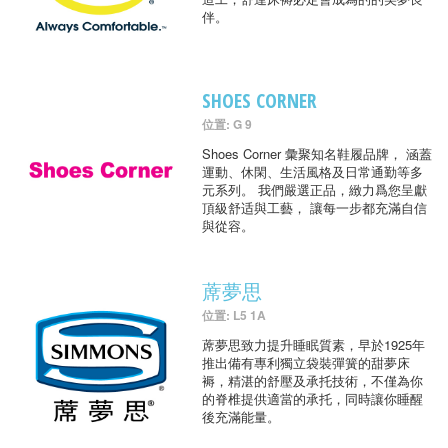
伴。
SHOES CORNER
位置: G 9
Shoes Corner 彙聚知名鞋履品牌， 涵蓋
運動、休閑、生活風格及日常通勤等多
元系列。 我們嚴選正品，緻力爲您呈獻
頂級舒适與工藝， 讓每一步都充滿自信
與從容。
蓆夢思
位置: L5 1A
蓆夢思致力提升睡眠質素，早於1925年
推出備有專利獨立袋裝彈簧的甜夢床
褥，精湛的舒壓及承托技術，不僅為你
的脊椎提供適當的承托，同時讓你睡醒
後充滿能量。