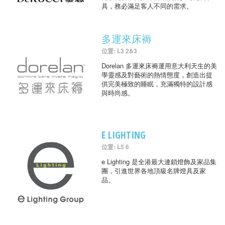
具，務必滿足客人不同的需求。
多運來床褥
位置: L3 2&3
Dorelan 多運來床褥運用意大利天生的美
學靈感及對藝術的熱情態度，創造出提
供完美極致的睡眠，充滿獨特的設計感
與時尚感。
E LIGHTING
位置: L5 6
e Lighting 是全港最大連鎖燈飾及家品集
團，引進世界各地頂級名牌燈具及家
品。