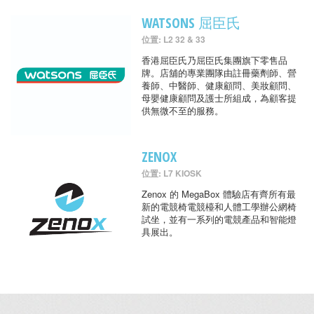
WATSONS 屈臣氏
位置: L2 32 & 33
香港屈臣氏乃屈臣氏集團旗下零售品
牌。店舖的專業團隊由註冊藥劑師、營
養師、中醫師、健康顧問、美妝顧問、
母嬰健康顧問及護士所組成，為顧客提
供無微不至的服務。
ZENOX
位置: L7 KIOSK
Zenox 的 MegaBox 體驗店有齊所有最
新的電競椅電競檯和人體工學辦公網椅
試坐，並有一系列的電競產品和智能燈
具展出。