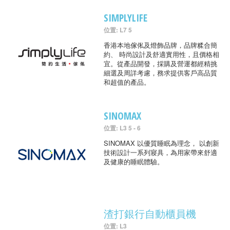
SIMPLYLIFE
位置: L7 5
香港本地傢俬及燈飾品牌，品牌糅合簡
約、 時尚設計及舒適實用性，且價格相
宜。從產品開發，採購及營運都經精挑
細選及周詳考慮，務求提供客戶高品質
和超值的產品。
SINOMAX
位置: L3 5 - 6
SINOMAX 以優質睡眠為理念， 以創新
技術設計一系列寢具，為用家帶來舒適
及健康的睡眠體驗。
渣打銀行自動櫃員機
位置: L3