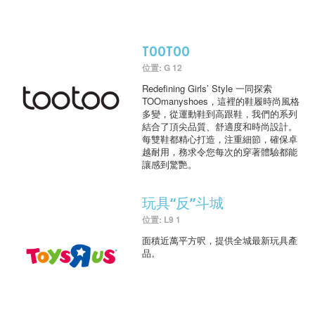
TOOTOO
位置: G 12
Redefining Girls’ Style 一同探索
TOOmanyshoes，這裡的鞋履時尚風格
多變，從運動鞋到高跟鞋，我們的系列
結合了頂尖品質、舒適度和時尚設計。
每雙鞋都精心打造，注重細節，確保卓
越耐用，務求令您每次的穿著體驗都能
讓感到驚艷。
玩具“反”斗城
位置: L9 1
面積近萬平方呎，提供全城最新玩具產
品。