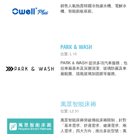
銷售人氣熱賣韓國冷熱濾水機、電解水
機、智能廁板座廁。
PARK & WASH
位置: L 15
PARK & WASH 提供多項汽車服務，包
括車廂基本及深層清潔、玻璃防霧及車
廂殺菌、擋風玻璃加固膜等服務。
萬眾智能床褥
位置: L2 31
萬眾智能床褥突破傳統床褥限制，針對
「基本需求、舒適需求、健康需求、兩
人需求」四大方向，推出多款型號：萬