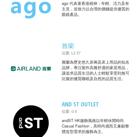
ago 代表著香港精神：年輕、活力及有
主見，並致力以合理的價錢提供優質的
眼鏡產品。
雅蘭
位置: L2 27
雅蘭為歷史悠久床褥及床上用品的知名
品牌，專注製作高雅舒適的家居用品，
讓追求品質生活的人士輕鬆享受到無可
比擬的優質睡眠及自然的品質生活。
AND ST OUTLET
位置: G 8
andST HK服飾風格以年輕休閒時尚
Casual Fashion，具時尚感而又兼顧整
體造型需求的服飾為主。