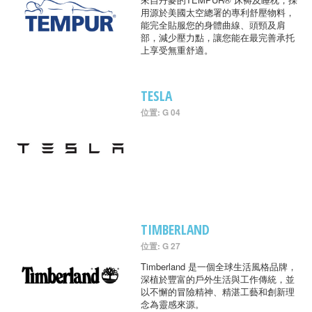
用源於美國太空總署的專利舒壓物料，
能完全貼服您的身體曲線、頭頸及肩
部，減少壓力點，讓您能在最完善承托
上享受無重舒適。
TESLA
位置: G 04
TIMBERLAND
位置: G 27
Timberland 是一個全球生活風格品牌，
深植於豐富的戶外生活與工作傳統，並
以不懈的冒險精神、精湛工藝和創新理
念為靈感來源。