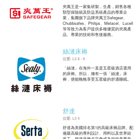
夾萬王是一家集研製，生產，銷售各種
類型保險箱及防盜系統產品的專業企
業，集團旗下品牌夾萬王Safegear、
Chubbsafes、Philips、Metacel、Lucell
等等致力為客戶提供多種優質的夾萬產
品、專業的技術和售後服務。
絲漣床褥
位置: L3 8 - 9
「絲漣」在海外一直是五星級酒店選用
的床褥。所以﹐擁有一張「絲漣」床
褥﹐便能晚晚享受五星級的舒適睡眠。
舒達
位置: L3 4
舒達為美國排名第1的高級床褥品牌。配
備最高級的專利設計、用料以及世界給
造工，舒達床褥必定會成為的的美夢良