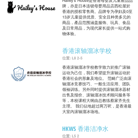
Hailey's House是香港母婴及儿童產品品
牌，亦是日本连锁母婴用品店西松屋於
香港的授权零售商。品牌专为孕妇及0至
13岁儿童提供优质、安全且种类多元的
商品，產品范围涵盖服饰、玩具、食品
及日常用品，为现代家长提供一站式购
物体验。
香港滚轴溜冰学校
位置: L8 2-5
香港滚轴溜冰学校教学致力於推广滚轴
运动为己任，我们希望提升滚轴运动於
香港社会的形象及地位。 范畴广泛由滚
轴溜冰竞赛技巧、一般生活应用、团队
领袖训练。另外同时提供滚轴溜冰器材
出售及报价、滚轴溜冰技术顾问服务等
等，本校课程大纲由总教练蔡家齐先生
主理。 我们佔地超过两万呎，是香港最
大室內滚轴溜冰场地。
HKWS 香港洁净水
位置: L5 2