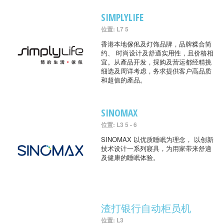
SIMPLYLIFE
位置: L7 5
香港本地傢俬及灯饰品牌，品牌糅合简
约、 时尚设计及舒適实用性，且价格相
宜。从產品开发，採购及营运都经精挑
细选及周详考虑，务求提供客户高品质
和超值的產品。
SINOMAX
位置: L3 5 - 6
SINOMAX 以优质睡眠为理念， 以创新
技术设计一系列寢具，为用家带来舒適
及健康的睡眠体验。
渣打银行自动柜员机
位置: L3