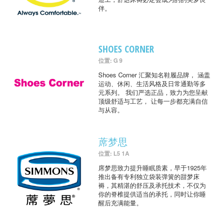
伴。
SHOES CORNER
位置: G 9
Shoes Corner 汇聚知名鞋履品牌， 涵盖
运动、休闲、生活风格及日常通勤等多
元系列。 我们严选正品，致力为您呈献
顶级舒适与工艺， 让每一步都充满自信
与从容。
蓆梦思
位置: L5 1A
席梦思致力提升睡眠质素，早于1925年
推出备有专利独立袋装弹簧的甜梦床
褥，其精湛的舒压及承托技术，不仅为
你的脊椎提供适当的承托，同时让你睡
醒后充满能量。