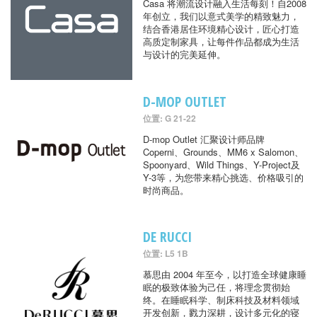
Casa 将潮流设计融入生活每刻！自2008
年创立，我们以意式美学的精致魅力，
结合香港居住环境精心设计，匠心打造
高质定制家具，让每件作品都成为生活
与设计的完美延伸。
D-MOP OUTLET
位置: G 21-22
D-mop Outlet 汇聚设计师品牌
Coperni、Grounds、MM6 x Salomon、
Spoonyard、Wild Things、Y-Project及
Y-3等，为您带来精心挑选、价格吸引的
时尚商品。
DE RUCCI
位置: L5 1B
慕思由 2004 年至今，以打造全球健康睡
眠的极致体验为己任，将理念贯彻始
终。在睡眠科学、制床科技及材料领域
开发创新，戮力深耕，设计多元化的寝