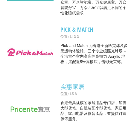
众宝、万众智能宝、万众健康宝、万众
智能孖宝、万众儿童宝以满足不同的个
性化睡眠需求
PICK & MATCH
位置: L13 3
Pick and Match 为香港全新匹克球及多
元运动体验馆。三个专业级匹克球场 –
全港首个室内高弹性高抓力 Acrylic 地
板，搭配近5米高楼底，击球无束缚。
实惠家居
位置: L5 8
香港最具规模的家居用品专门店，销售
大型傢俬、自组装配小型傢俬、家居用
品、家用电器及影音產品，並提供订造
傢俬服务。