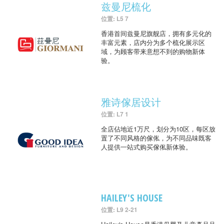
兹曼尼梳化
位置: L5 7
香港首间兹曼尼旗舰店，拥有多元化的
丰富元素，店内分为多个梳化展示区
域，为顾客带来意想不到的购物新体
验。
雅诗傢居设计
位置: L7 1
全店佔地近1万尺，划分为10区，每区放
置了不同风格的傢俬，为不同品味既客
人提供一站式购买傢俬新体验。
HAILEY'S HOUSE
位置: L9 2-21