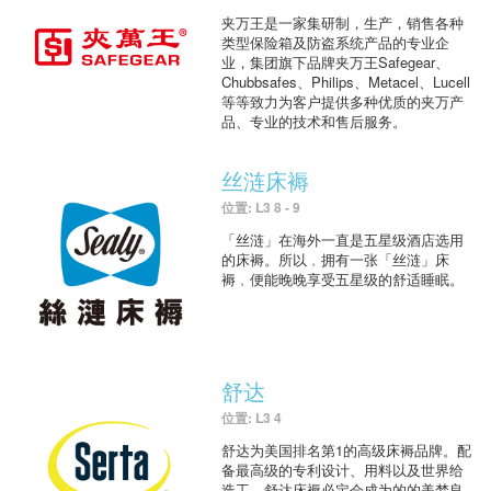
夹万王是一家集研制，生产，销售各种
类型保险箱及防盗系统产品的专业企
业，集团旗下品牌夹万王Safegear、
Chubbsafes、Philips、Metacel、Lucell
等等致力为客户提供多种优质的夹万产
品、专业的技术和售后服务。
丝涟床褥
位置: L3 8 - 9
「丝涟」在海外一直是五星级酒店选用
的床褥。所以﹐拥有一张「丝涟」床
褥﹐便能晚晚享受五星级的舒适睡眠。
舒达
位置: L3 4
舒达为美国排名第1的高级床褥品牌。配
备最高级的专利设计、用料以及世界给
造工，舒达床褥必定会成为的的美梦良