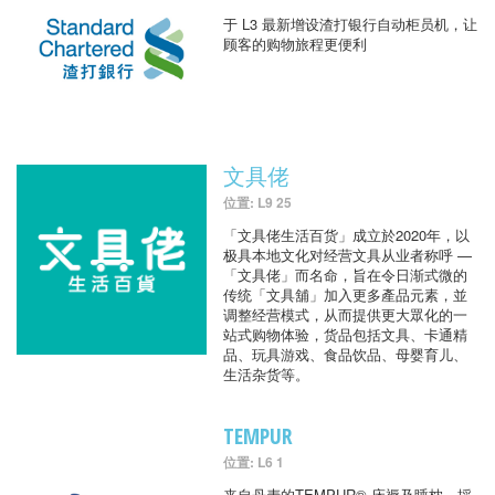
于 L3 最新增设渣打银行自动柜员机，让
顾客的购物旅程更便利
文具佬
位置: L9 25
「文具佬生活百货」成立於2020年，以
极具本地文化对经营文具从业者称呼 —
「文具佬」而名命，旨在令日渐式微的
传统「文具舖」加入更多產品元素，並
调整经营模式，从而提供更大眾化的一
站式购物体验，货品包括文具、卡通精
品、玩具游戏、食品饮品、母婴育儿、
生活杂货等。
TEMPUR
位置: L6 1
来自丹麦的TEMPUR® 床褥及睡枕，採