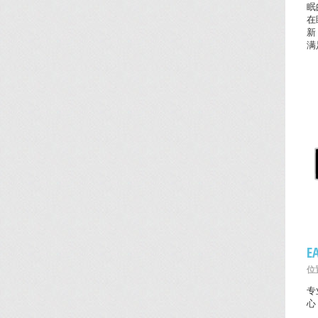
眠
在
新
满
E
位置
专
心