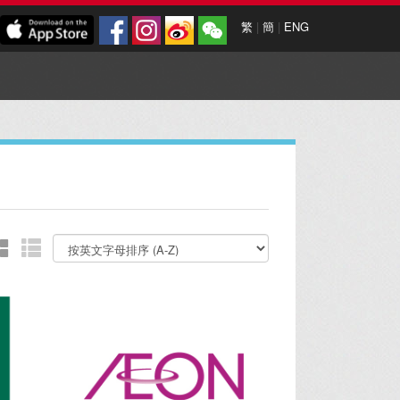
繁
|
簡
|
ENG