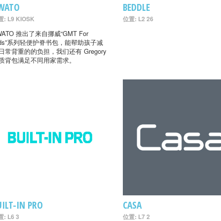
WATO
BEDDLE
: L9 KIOSK
位置: L2 26
WATO 推出了来自挪威“GMT For
ids”系列轻便护脊书包，能帮助孩子减
日常背重的的负担，我们还有 Gregory
质背包满足不同用家需求。
UILT-IN PRO
CASA
: L6 3
位置: L7 2