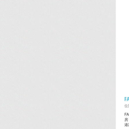
F
位置
F
房
港