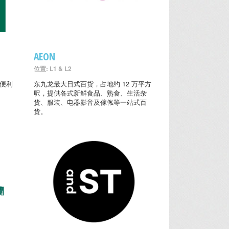
AEON
位置: L1 & L2
的便利
东九龙最大日式百货，占地约 12 万平方
呎，提供各式新鲜食品、熟食、生活杂
货、服装、电器影音及傢俬等一站式百
货。