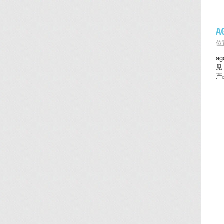
位置
a
见
产