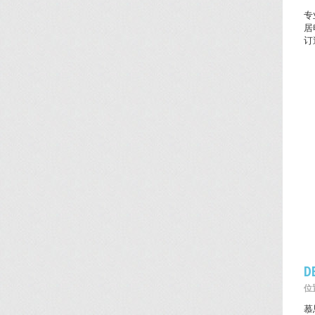
专
居
订
D
位置
慕