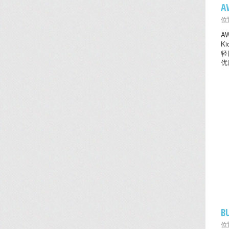
A
位置
A
K
轻
优
B
位置