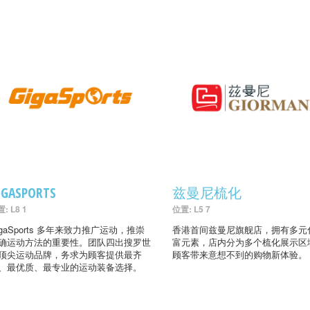
IGASPORTS
兹曼尼梳化
: L8 1
位置: L5 7
igaSports 多年来致力推广运动，推崇
香港首间兹曼尼旗舰店，拥有多元
确运动方法的重要性。团队四出搜罗世
富元素，店内分为多个梳化展示区
顶尖运动品牌，务求为顾客提供最齐
顾客带来意想不到的购物新体验。
、最优质、最专业的运动装备选择。