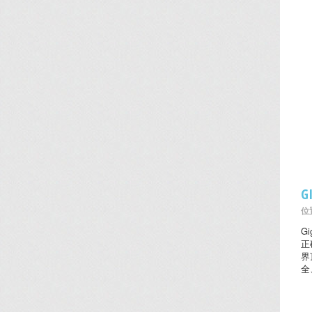
G
位置
G
正
界
全