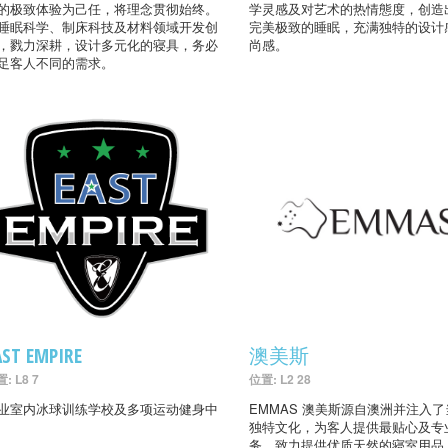
的极致体验为己任，将理念贯彻始终。
学灵感及对艺术的热情態度，创造
睡眠科学、制床科技及材料领域开发创
完美极致的睡眠，充满独特的设计
，戮力深耕，设计多元化的寝具，务必
尚感。
足客人不同的需求。
AST EMPIRE
澳美斯
: L8 7
位置: L2 28
业室内冰球训练学校及多项运动健身中
EMMAS 澳美斯源自澳洲并注入
独特文化，为客人提供最贴心及专
务，致力提供优质天然的寝室用品