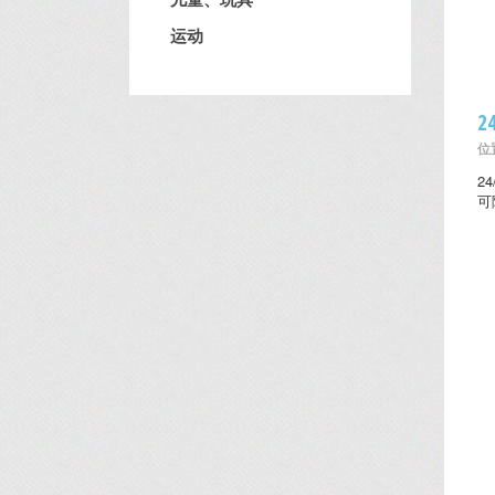
运动
2
位置
2
可