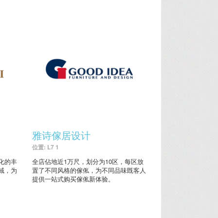
雅诗傢居设计
位置: L7 1
化的丰
全店佔地近1万尺，划分为10区，每区放
域，为
置了不同风格的傢俬，为不同品味既客人
提供一站式购买傢俬新体验。