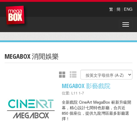
繁
|
簡
|
ENG
Toggle
naviga
MEGABOX 消閒娛樂
MEGABOX 影藝戲院
位置: L11 1-7
全新戲院 CineArt MegaBox 嶄新升級開
幕，精心設計七間特色影廳，合共近
850 個座位，提供九龍灣區最多影廳選
擇！