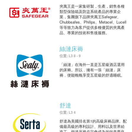
夾萬王是一家集研製，生產，銷售各種
類型保險箱及防盜系統產品的專業企
業，集團旗下品牌夾萬王Safegear、
Chubbsafes、Philips、Metacel、Lucell
等等致力為客戶提供多種優質的夾萬產
品、專業的技術和售後服務。
絲漣床褥
位置: L3 8 - 9
「絲漣」在海外一直是五星級酒店選用
的床褥。所以﹐擁有一張「絲漣」床
褥﹐便能晚晚享受五星級的舒適睡眠。
舒達
位置: L3 4
舒達為美國排名第1的高級床褥品牌。配
備最高級的專利設計、用料以及世界給
造工，舒達床褥必定會成為的的美夢良