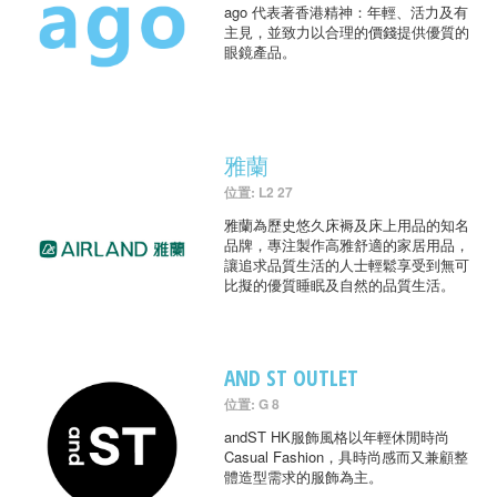
ago 代表著香港精神：年輕、活力及有
主見，並致力以合理的價錢提供優質的
眼鏡產品。
雅蘭
位置: L2 27
雅蘭為歷史悠久床褥及床上用品的知名
品牌，專注製作高雅舒適的家居用品，
讓追求品質生活的人士輕鬆享受到無可
比擬的優質睡眠及自然的品質生活。
AND ST OUTLET
位置: G 8
andST HK服飾風格以年輕休閒時尚
Casual Fashion，具時尚感而又兼顧整
體造型需求的服飾為主。