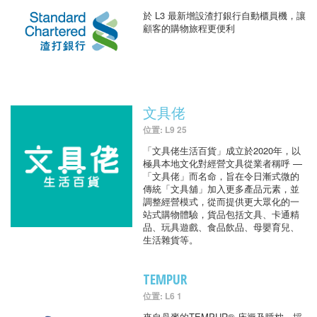
於 L3 最新增設渣打銀行自動櫃員機，讓
顧客的購物旅程更便利
文具佬
位置: L9 25
「文具佬生活百貨」成立於2020年，以
極具本地文化對經營文具從業者稱呼 —
「文具佬」而名命，旨在令日漸式微的
傳統「文具舖」加入更多產品元素，並
調整經營模式，從而提供更大眾化的一
站式購物體驗，貨品包括文具、卡通精
品、玩具遊戲、食品飲品、母嬰育兒、
生活雜貨等。
TEMPUR
位置: L6 1
來自丹麥的TEMPUR® 床褥及睡枕，採