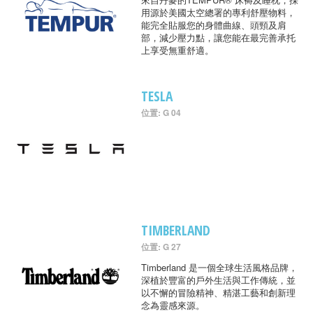
用源於美國太空總署的專利舒壓物料，
能完全貼服您的身體曲線、頭頸及肩
部，減少壓力點，讓您能在最完善承托
上享受無重舒適。
TESLA
位置: G 04
TIMBERLAND
位置: G 27
Timberland 是一個全球生活風格品牌，
深植於豐富的戶外生活與工作傳統，並
以不懈的冒險精神、精湛工藝和創新理
念為靈感來源。