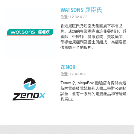
WATSONS 屈臣氏
位置: L2 32 & 33
香港屈臣氏乃屈臣氏集團旗下零售品
牌。店舖的專業團隊由註冊藥劑師、營
養師、中醫師、健康顧問、美妝顧問、
母嬰健康顧問及護士所組成，為顧客提
供無微不至的服務。
ZENOX
位置: L7 KIOSK
Zenox 的 MegaBox 體驗店有齊所有最
新的電競椅電競檯和人體工學辦公網椅
試坐，並有一系列的電競產品和智能燈
具展出。