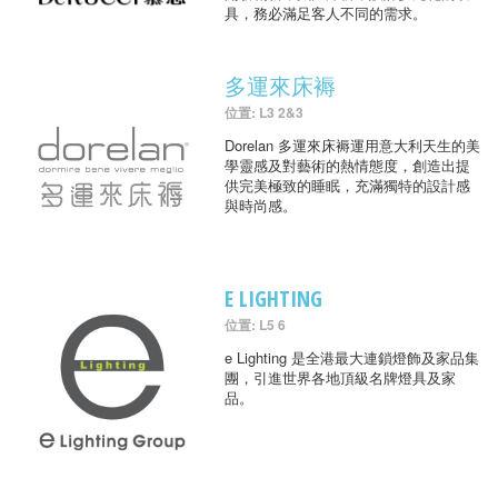
具，務必滿足客人不同的需求。
多運來床褥
位置: L3 2&3
Dorelan 多運來床褥運用意大利天生的美
學靈感及對藝術的熱情態度，創造出提
供完美極致的睡眠，充滿獨特的設計感
與時尚感。
E LIGHTING
位置: L5 6
e Lighting 是全港最大連鎖燈飾及家品集
團，引進世界各地頂級名牌燈具及家
品。