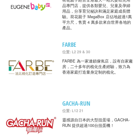
品專門店，提供各類嬰兒、兒童及孕婦
用品，分享育兒秘訣和滿足家庭成長體
驗。荷花親子 MegaBox 店佔地超過1萬
平方尺，售賣 4 萬多款來自世界各地的
產品。
FARBE
位置: L2 29 & 30
FARBE 為一家連鎖傢俬店，設有自家廠
房，二十多年的梳化生產經驗，致力為
香港家庭打造量身定制的梳化。
GACHA-RUN
位置: L12 21
靈感源自日本的大型扭蛋場，GACHA-
RUN 提供超過100台扭蛋機！