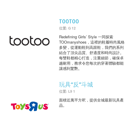
TOOTOO
位置: G 12
Redefining Girls’ Style 一同探索
TOOmanyshoes，這裡的鞋履時尚風格
多變，從運動鞋到高跟鞋，我們的系列
結合了頂尖品質、舒適度和時尚設計。
每雙鞋都精心打造，注重細節，確保卓
越耐用，務求令您每次的穿著體驗都能
讓感到驚艷。
玩具“反”斗城
位置: L9 1
面積近萬平方呎，提供全城最新玩具產
品。