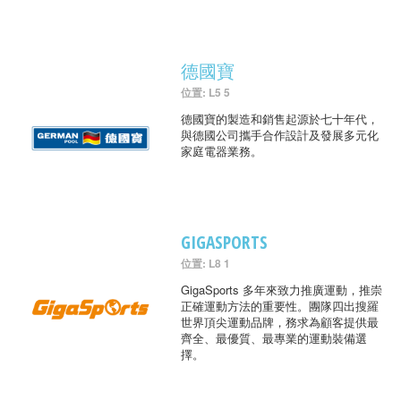
德國寶
位置: L5 5
德國寶的製造和銷售起源於七十年代，
與德國公司攜手合作設計及發展多元化
家庭電器業務。
GIGASPORTS
位置: L8 1
GigaSports 多年來致力推廣運動，推崇
正確運動方法的重要性。團隊四出搜羅
世界頂尖運動品牌，務求為顧客提供最
齊全、最優質、最專業的運動裝備選
擇。