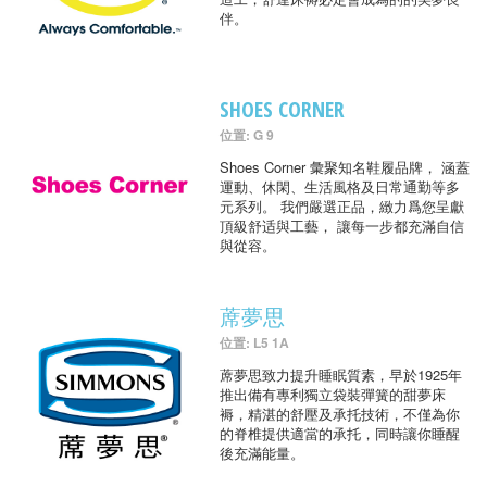
伴。
SHOES CORNER
位置: G 9
Shoes Corner 彙聚知名鞋履品牌， 涵蓋
運動、休閑、生活風格及日常通勤等多
元系列。 我們嚴選正品，緻力爲您呈獻
頂級舒适與工藝， 讓每一步都充滿自信
與從容。
蓆夢思
位置: L5 1A
蓆夢思致力提升睡眠質素，早於1925年
推出備有專利獨立袋裝彈簧的甜夢床
褥，精湛的舒壓及承托技術，不僅為你
的脊椎提供適當的承托，同時讓你睡醒
後充滿能量。