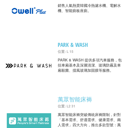
銷售人氣熱賣韓國冷熱濾水機、電解水
機、智能廁板座廁。
PARK & WASH
位置: L 15
PARK & WASH 提供多項汽車服務，包
括車廂基本及深層清潔、玻璃防霧及車
廂殺菌、擋風玻璃加固膜等服務。
萬眾智能床褥
位置: L2 31
萬眾智能床褥突破傳統床褥限制，針對
「基本需求、舒適需求、健康需求、兩
人需求」四大方向，推出多款型號：萬