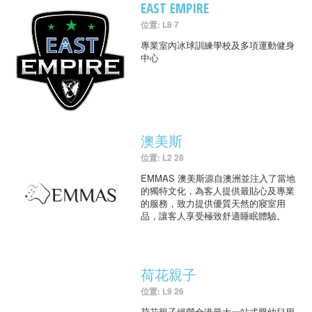
EAST EMPIRE
位置: L8 7
專業室內冰球訓練學校及多項運動健身
中心
澳美斯
位置: L2 28
EMMAS 澳美斯源自澳洲並注入了當地
的獨特文化，為客人提供最貼心及專業
的服務，致力提供優質天然的寢室用
品，讓客人享受極致舒適睡眠體驗。
荷花親子
位置: L9 26
荷花親子經營全港最大一站式嬰幼兒用