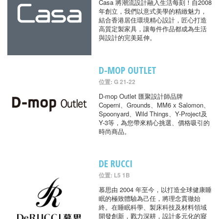
Casa 將潮流設計融入生活每刻！自2008
年創立，我們以意式美學的精緻魅力，
結合香港居住環境精心設計，匠心打造
高質定製家具，讓每件作品都成為生活
與設計的完美延伸。
D-MOP OUTLET
位置: G 21-22
D-mop Outlet 匯聚設計師品牌
Coperni、Grounds、MM6 x Salomon、
Spoonyard、Wild Things、Y-Project及
Y-3等，為您帶來精心挑選、價格吸引的
時尚商品。
DE RUCCI
位置: L5 1B
慕思由 2004 年至今，以打造全球健康睡
眠的極致體驗為己任，將理念貫徹始
終。在睡眠科學、製床科技及材料領域
開發創新，戮力深耕，設計多元化的寢