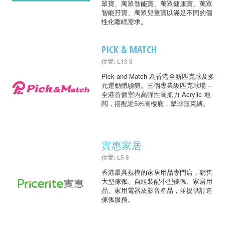
眾寶、萬眾智能寶、萬眾健康寶、萬眾
智能孖寶、萬眾兒童寶以滿足不同的個
性化睡眠需求。
PICK & MATCH
位置: L13 3
Pick and Match 為香港全新匹克球及多
元運動體驗館。三個專業級匹克球場 –
全港首個室内高彈性高抓力 Acrylic 地
闆，搭配近5米高樓底，擊球無束縛。
實惠家居
位置: L5 8
香港最具規模的家居用品專門店，銷售
大型傢俬、自組裝配小型傢俬、家居用
品、家用電器及影音產品，並提供訂造
傢俬服務。