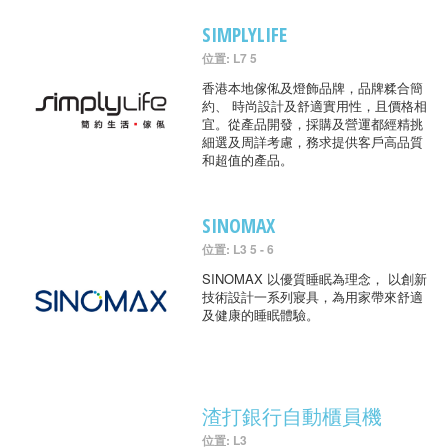
SIMPLYLIFE
位置: L7 5
香港本地傢俬及燈飾品牌，品牌糅合簡
約、 時尚設計及舒適實用性，且價格相
宜。從產品開發，採購及營運都經精挑
細選及周詳考慮，務求提供客戶高品質
和超值的產品。
SINOMAX
位置: L3 5 - 6
SINOMAX 以優質睡眠為理念， 以創新
技術設計一系列寢具，為用家帶來舒適
及健康的睡眠體驗。
渣打銀行自動櫃員機
位置: L3