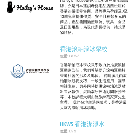
Hailey's House是香港母嬰及兒童產品品
牌，亦是日本連鎖母嬰用品店西松屋於
香港的授權零售商。品牌專為孕婦及0至
13歲兒童提供優質、安全且種類多元的
商品，產品範圍涵蓋服飾、玩具、食品
及日常用品，為現代家長提供一站式購
物體驗。
香港滾軸溜冰學校
位置: L8 2-5
香港滾軸溜冰學校教學致力於推廣滾軸
運動為己任，我們希望提升滾軸運動於
香港社會的形象及地位。 範疇廣泛由滾
軸溜冰競賽技巧、一般生活應用、團隊
領袖訓練。另外同時提供滾軸溜冰器材
出售及報價、滾軸溜冰技術顧問服務等
等，本校課程大綱由總教練蔡家齊先生
主理。 我們佔地超過兩萬呎，是香港最
大室內滾軸溜冰場地。
HKWS 香港潔淨水
位置: L5 2