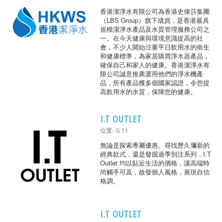
香港潔淨水有限公司為香港史偉莎集團
（LBS Group）旗下成員，是香港最具
規模潔淨水產品及水質管理服務公司之
一。在今天健康與環境意識提高的社
會，不少人開始注重平日飲用水的衛生
和健康標準，為家居購買淨水器產品，
確保自己和家人的健康。香港潔淨水有
限公司誠意推薦選用他們的淨水機產
品，所有產品獲多個國家認證，令您提
高飲用水的水質，保障您的健康。
I.T OUTLET
位置: G 11
無論是探索專屬優惠、尋找歷久彌新的
經典款式，還是發掘過季別注系列，I.T
Outlet 均以貼近生活的價格，讓高端時
尚觸手可及，啟發個人風格，展現自信
格調。
I.T OUTLET