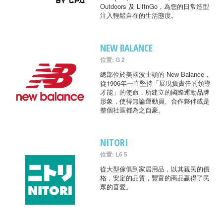
Outdoors 及 LiftnGo，為您的日常造型
注入輕鬆自在的生活態度。
NEW BALANCE
位置: G 2
總部位於美國波士頓的 New Balance，
從1906年一直堅持「展現負責任的領導
才能」的使命，所建立的國際運動品牌
形象，使得無論運動員、合作夥伴或是
整個社區都為之自豪。
NITORI
位置: L6 5
從大型傢俱到家居用品，以其親民的價
格，安定的品質，豐富的商品贏得了民
眾的喜愛。