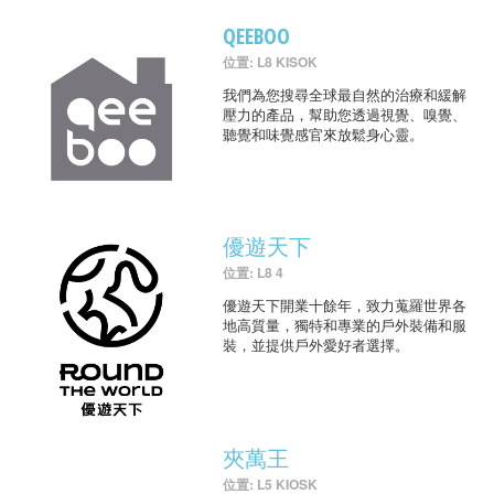
QEEBOO
位置: L8 KISOK
我們為您搜尋全球最自然的治療和緩解
壓力的產品，幫助您透過視覺、嗅覺、
聽覺和味覺感官來放鬆身心靈。
優遊天下
位置: L8 4
優遊天下開業十餘年，致力蒐羅世界各
地高質量，獨特和專業的戶外裝備和服
裝，並提供戶外愛好者選擇。
夾萬王
位置: L5 KIOSK