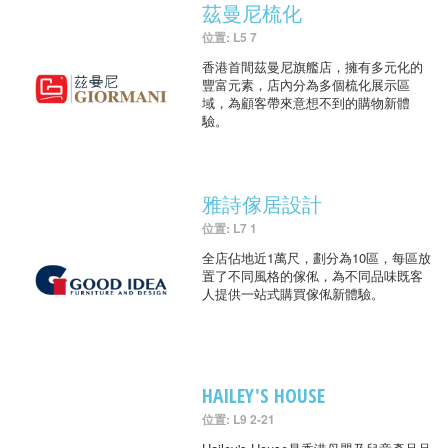
茲曼尼梳化
位置: L5 7
香港首間茲曼尼旗艦店，擁有多元化的
豐富元素，店內分為多個梳化展示區
域，為顧客帶來意想不到的購物新體
驗。
雅詩傢居設計
位置: L7 1
全店佔地近1萬尺，劃分為10區，每區放
置了不同風格的傢俬，為不同品味既客
人提供一站式購買傢俬新體驗。
HAILEY'S HOUSE
位置: L9 2-21