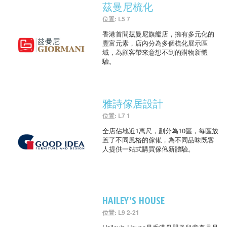
茲曼尼梳化
位置: L5 7
香港首間茲曼尼旗艦店，擁有多元化的
豐富元素，店內分為多個梳化展示區
域，為顧客帶來意想不到的購物新體
驗。
雅詩傢居設計
位置: L7 1
全店佔地近1萬尺，劃分為10區，每區放
置了不同風格的傢俬，為不同品味既客
人提供一站式購買傢俬新體驗。
HAILEY'S HOUSE
位置: L9 2-21