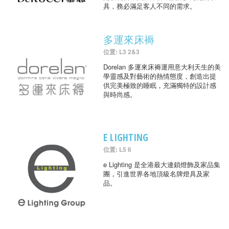
具，務必滿足客人不同的需求。
多運來床褥
位置: L3 2&3
Dorelan 多運來床褥運用意大利天生的美
學靈感及對藝術的熱情態度，創造出提
供完美極致的睡眠，充滿獨特的設計感
與時尚感。
E LIGHTING
位置: L5 6
e Lighting 是全港最大連鎖燈飾及家品集
團，引進世界各地頂級名牌燈具及家
品。