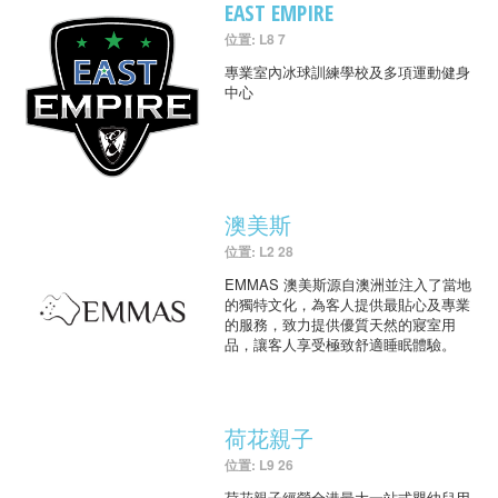
EAST EMPIRE
位置: L8 7
專業室內冰球訓練學校及多項運動健身
中心
澳美斯
位置: L2 28
EMMAS 澳美斯源自澳洲並注入了當地
的獨特文化，為客人提供最貼心及專業
的服務，致力提供優質天然的寢室用
品，讓客人享受極致舒適睡眠體驗。
荷花親子
位置: L9 26
荷花親子經營全港最大一站式嬰幼兒用