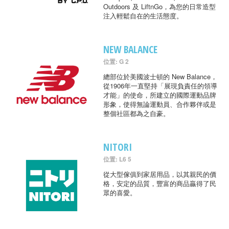
Outdoors 及 LiftnGo，為您的日常造型
注入輕鬆自在的生活態度。
NEW BALANCE
位置: G 2
總部位於美國波士頓的 New Balance，
從1906年一直堅持「展現負責任的領導
才能」的使命，所建立的國際運動品牌
形象，使得無論運動員、合作夥伴或是
整個社區都為之自豪。
NITORI
位置: L6 5
從大型傢俱到家居用品，以其親民的價
格，安定的品質，豐富的商品贏得了民
眾的喜愛。