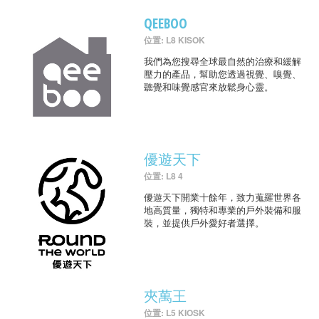
QEEBOO
位置: L8 KISOK
我們為您搜尋全球最自然的治療和緩解
壓力的產品，幫助您透過視覺、嗅覺、
聽覺和味覺感官來放鬆身心靈。
優遊天下
位置: L8 4
優遊天下開業十餘年，致力蒐羅世界各
地高質量，獨特和專業的戶外裝備和服
裝，並提供戶外愛好者選擇。
夾萬王
位置: L5 KIOSK