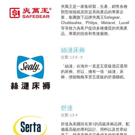
夾萬王是一家集研製，生產，銷售各種
類型保險箱及防盜系統產品的專業企
業，集團旗下品牌夾萬王Safegear、
Chubbsafes、Philips、Metacel、Lucell
等等致力為客戶提供多種優質的夾萬產
品、專業的技術和售後服務。
絲漣床褥
位置: L3 8 - 9
「絲漣」在海外一直是五星級酒店選用
的床褥。所以﹐擁有一張「絲漣」床
褥﹐便能晚晚享受五星級的舒適睡眠。
舒達
位置: L3 4
舒達為美國排名第1的高級床褥品牌。配
備最高級的專利設計、用料以及世界給
造工，舒達床褥必定會成為的的美夢良