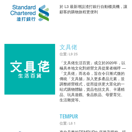
於 L3 最新增設渣打銀行自動櫃員機，讓
顧客的購物旅程更便利
文具佬
位置: L9 25
「文具佬生活百貨」成立於2020年，以
極具本地文化對經營文具從業者稱呼 —
「文具佬」而名命，旨在令日漸式微的
傳統「文具舖」加入更多產品元素，並
調整經營模式，從而提供更大眾化的一
站式購物體驗，貨品包括文具、卡通精
品、玩具遊戲、食品飲品、母嬰育兒、
生活雜貨等。
TEMPUR
位置: L6 1
來自丹麥的TEMPUR® 床褥及睡枕，採