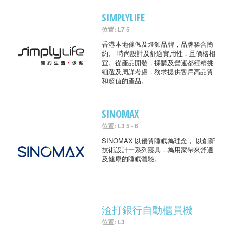
SIMPLYLIFE
位置: L7 5
香港本地傢俬及燈飾品牌，品牌糅合簡
約、 時尚設計及舒適實用性，且價格相
宜。從產品開發，採購及營運都經精挑
細選及周詳考慮，務求提供客戶高品質
和超值的產品。
SINOMAX
位置: L3 5 - 6
SINOMAX 以優質睡眠為理念， 以創新
技術設計一系列寢具，為用家帶來舒適
及健康的睡眠體驗。
渣打銀行自動櫃員機
位置: L3