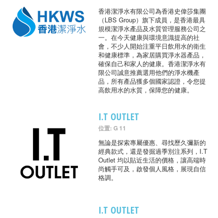
香港潔淨水有限公司為香港史偉莎集團
（LBS Group）旗下成員，是香港最具
規模潔淨水產品及水質管理服務公司之
一。在今天健康與環境意識提高的社
會，不少人開始注重平日飲用水的衛生
和健康標準，為家居購買淨水器產品，
確保自己和家人的健康。香港潔淨水有
限公司誠意推薦選用他們的淨水機產
品，所有產品獲多個國家認證，令您提
高飲用水的水質，保障您的健康。
I.T OUTLET
位置: G 11
無論是探索專屬優惠、尋找歷久彌新的
經典款式，還是發掘過季別注系列，I.T
Outlet 均以貼近生活的價格，讓高端時
尚觸手可及，啟發個人風格，展現自信
格調。
I.T OUTLET