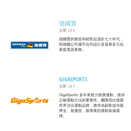
德國寶
位置: L5 5
德國寶的製造和銷售起源於七十年代，
與德國公司攜手合作設計及發展多元化
家庭電器業務。
GIGASPORTS
位置: L8 1
GigaSports 多年來致力推廣運動，推崇
正確運動方法的重要性。團隊四出搜羅
世界頂尖運動品牌，務求為顧客提供最
齊全、最優質、最專業的運動裝備選
擇。