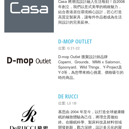
Casa 將潮流設計融入生活每刻！自2008
年創立，我們以意式美學的精緻魅力，
結合香港居住環境精心設計，匠心打造
高質定製家具，讓每件作品都成為生活
與設計的完美延伸。
D-MOP OUTLET
位置: G 21-22
D-mop Outlet 匯聚設計師品牌
Coperni、Grounds、MM6 x Salomon、
Spoonyard、Wild Things、Y-Project及
Y-3等，為您帶來精心挑選、價格吸引的
時尚商品。
DE RUCCI
位置: L5 1B
慕思由 2004 年至今，以打造全球健康睡
眠的極致體驗為己任，將理念貫徹始
終。在睡眠科學、製床科技及材料領域
開發創新，戮力深耕，設計多元化的寢