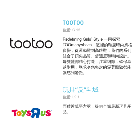
TOOTOO
位置: G 12
Redefining Girls’ Style 一同探索
TOOmanyshoes，這裡的鞋履時尚風格
多變，從運動鞋到高跟鞋，我們的系列
結合了頂尖品質、舒適度和時尚設計。
每雙鞋都精心打造，注重細節，確保卓
越耐用，務求令您每次的穿著體驗都能
讓感到驚艷。
玩具“反”斗城
位置: L9 1
面積近萬平方呎，提供全城最新玩具產
品。