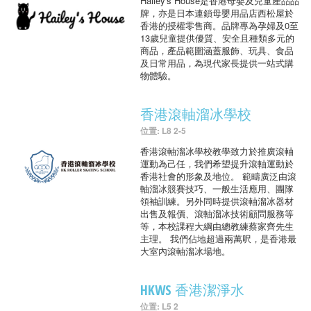
Hailey's House是香港母嬰及兒童產品品
牌，亦是日本連鎖母嬰用品店西松屋於
香港的授權零售商。品牌專為孕婦及0至
13歲兒童提供優質、安全且種類多元的
商品，產品範圍涵蓋服飾、玩具、食品
及日常用品，為現代家長提供一站式購
物體驗。
香港滾軸溜冰學校
位置: L8 2-5
香港滾軸溜冰學校教學致力於推廣滾軸
運動為己任，我們希望提升滾軸運動於
香港社會的形象及地位。 範疇廣泛由滾
軸溜冰競賽技巧、一般生活應用、團隊
領袖訓練。另外同時提供滾軸溜冰器材
出售及報價、滾軸溜冰技術顧問服務等
等，本校課程大綱由總教練蔡家齊先生
主理。 我們佔地超過兩萬呎，是香港最
大室內滾軸溜冰場地。
HKWS 香港潔淨水
位置: L5 2