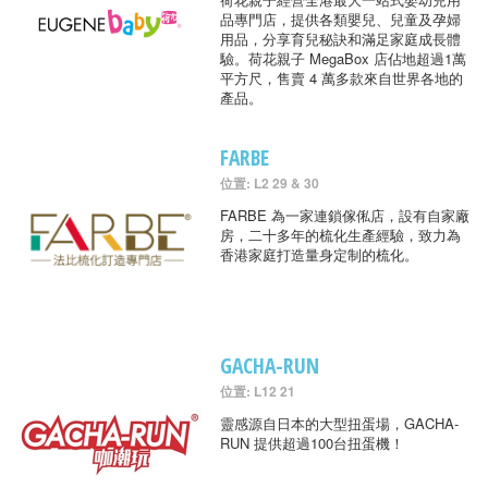
品專門店，提供各類嬰兒、兒童及孕婦
用品，分享育兒秘訣和滿足家庭成長體
驗。荷花親子 MegaBox 店佔地超過1萬
平方尺，售賣 4 萬多款來自世界各地的
產品。
FARBE
位置: L2 29 & 30
FARBE 為一家連鎖傢俬店，設有自家廠
房，二十多年的梳化生產經驗，致力為
香港家庭打造量身定制的梳化。
GACHA-RUN
位置: L12 21
靈感源自日本的大型扭蛋場，GACHA-
RUN 提供超過100台扭蛋機！