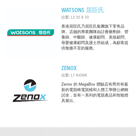
WATSONS 屈臣氏
位置: L2 32 & 33
香港屈臣氏乃屈臣氏集團旗下零售品
牌。店舖的專業團隊由註冊藥劑師、營
養師、中醫師、健康顧問、美妝顧問、
母嬰健康顧問及護士所組成，為顧客提
供無微不至的服務。
ZENOX
位置: L7 KIOSK
Zenox 的 MegaBox 體驗店有齊所有最
新的電競椅電競檯和人體工學辦公網椅
試坐，並有一系列的電競產品和智能燈
具展出。