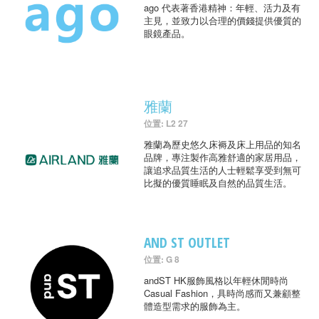
ago 代表著香港精神：年輕、活力及有
主見，並致力以合理的價錢提供優質的
眼鏡產品。
雅蘭
位置: L2 27
雅蘭為歷史悠久床褥及床上用品的知名
品牌，專注製作高雅舒適的家居用品，
讓追求品質生活的人士輕鬆享受到無可
比擬的優質睡眠及自然的品質生活。
AND ST OUTLET
位置: G 8
andST HK服飾風格以年輕休閒時尚
Casual Fashion，具時尚感而又兼顧整
體造型需求的服飾為主。