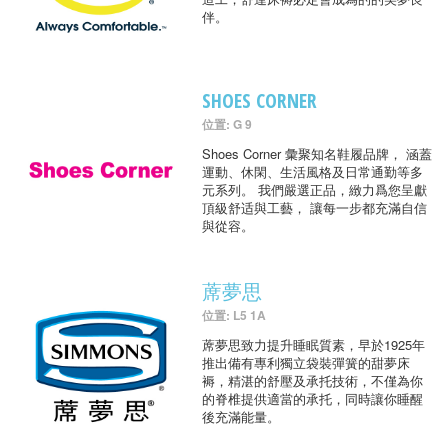
伴。
SHOES CORNER
位置: G 9
Shoes Corner 彙聚知名鞋履品牌， 涵蓋
運動、休閑、生活風格及日常通勤等多
元系列。 我們嚴選正品，緻力爲您呈獻
頂級舒适與工藝， 讓每一步都充滿自信
與從容。
蓆夢思
位置: L5 1A
蓆夢思致力提升睡眠質素，早於1925年
推出備有專利獨立袋裝彈簧的甜夢床
褥，精湛的舒壓及承托技術，不僅為你
的脊椎提供適當的承托，同時讓你睡醒
後充滿能量。