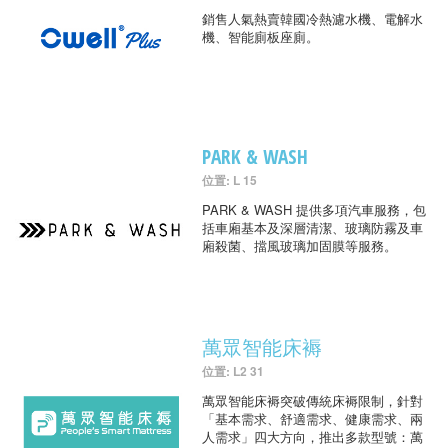
銷售人氣熱賣韓國冷熱濾水機、電解水
機、智能廁板座廁。
PARK & WASH
位置: L 15
PARK & WASH 提供多項汽車服務，包
括車廂基本及深層清潔、玻璃防霧及車
廂殺菌、擋風玻璃加固膜等服務。
萬眾智能床褥
位置: L2 31
萬眾智能床褥突破傳統床褥限制，針對
「基本需求、舒適需求、健康需求、兩
人需求」四大方向，推出多款型號：萬