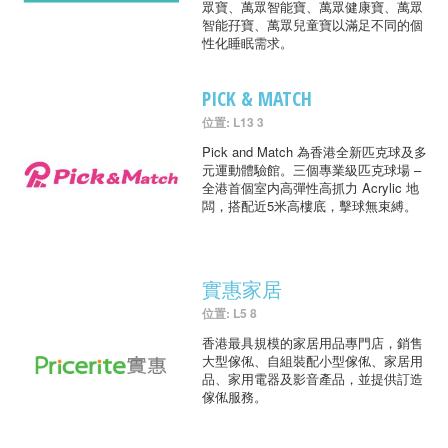
眾寶、萬眾智能寶、萬眾健康寶、萬眾
智能孖寶、萬眾兒童寶以滿足不同的個
性化睡眠需求。
PICK & MATCH
位置: L13 3
Pick and Match 為香港全新匹克球及多
元運動體驗館。三個專業級匹克球場 –
全港首個室内高彈性高抓力 Acrylic 地
闆，搭配近5米高樓底，擊球無束縛。
實惠家居
位置: L5 8
香港最具規模的家居用品專門店，銷售
大型傢俬、自組裝配小型傢俬、家居用
品、家用電器及影音產品，並提供訂造
傢俬服務。