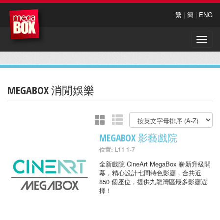
繁
|
簡
|
ENG
Toggle
naviga
MEGABOX 消閒娛樂
MEGABOX 影藝戲院
位置: L11 1-7
全新戲院 CineArt MegaBox 嶄新升級開
幕，精心設計七間特色影廳，合共近
850 個座位，提供九龍灣區最多影廳選
擇！