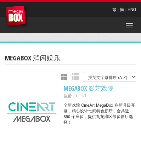
繁
|
簡
|
ENG
Toggle
naviga
MEGABOX 消闲娱乐
MEGABOX 影艺戏院
位置: L11 1-7
全新戏院 CineArt MegaBox 崭新升级开
幕，精心设计七间特色影厅，合共近
850 个座位，提供九龙湾区最多影厅选
择！