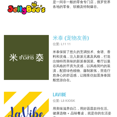
是一间非一般的零食专门店，搜罗世界
各地的零食、软糖及特制爆谷。
米泰 (宠物友善)
位置: L11 11
米泰保留了悠久的烹调技术、食谱、香
料和灵魂，注入新派元素及风格，打造
出独特而美味的新派泰国菜。餐厅以曼
谷风格的平房为灵感，以风格简约的装
潢，配搭绿色植物、藤制家俬，营造疗
愈身心的舒适感，让顾客仿如置身泰国
般悠游自在。
LAVIBE
位置: L8 KIOSK
用美味滋养自己，用好器皿款待生活。
健康选物 × 品味餐桌，就是你的生活姿