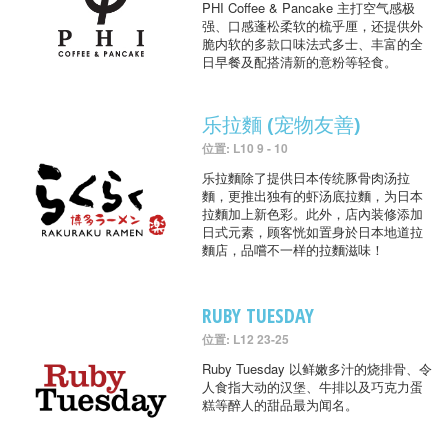
PHI Coffee & Pancake 主打空气感极
强、口感蓬松柔软的梳乎厘，还提供外
脆内软的多款口味法式多士、丰富的全
日早餐及配搭清新的意粉等轻食。
乐拉麵 (宠物友善)
位置: L10 9 - 10
乐拉麵除了提供日本传统豚骨肉汤拉
麵，更推出独有的虾汤底拉麵，为日本
拉麵加上新色彩。此外，店內装修添加
日式元素，顾客恍如置身於日本地道拉
麵店，品嚐不一样的拉麵滋味！
RUBY TUESDAY
位置: L12 23-25
Ruby Tuesday 以鲜嫩多汁的烧排骨、令
人食指大动的汉堡、牛排以及巧克力蛋
糕等醉人的甜品最为闻名。