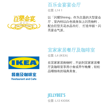
百乐金宴宴会厅
位置: L14 1
以「闪耀Shining」作为主题的大型宴会
厅，室内特以白色墙身加上闪亮物料，
配合巨型天花水晶吊灯、 打造华丽丶闪
亮宴会气派。
宜家家居餐厅及咖啡室
位置: L4 (IKEA)
在宜家家居购物时，不妨到宜家家居餐
厅及咖啡室享用小食或早午晚餐，轻松
品嚐独有的瑞典美食。
JELLYBEE’S
位置: L12 KIOSK