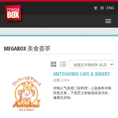
繁
|
簡
|
ENG
Toggle
naviga
MEGABOX 美食荟萃
ANTOSHIMO CAFE & BAKERY
位置: L10 6
冲绳人气蒸煮二段料理 - 上蒸各种冲绳
特色主食，下煮芝士炊饭或浓汤乌冬。
健康又好味。