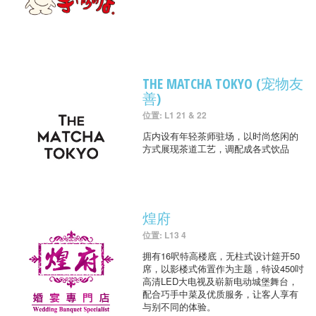
THE MATCHA TOKYO (宠物友
善)
位置: L1 21 & 22
店内设有年轻茶师驻场，以时尚悠闲的
方式展现茶道工艺，调配成各式饮品
煌府
位置: L13 4
拥有16呎特高楼底，无柱式设计筵开50
席，以影楼式佈置作为主题，特设450吋
高清LED大电视及崭新电动城堡舞台，
配合巧手中菜及优质服务，让客人享有
与别不同的体验。