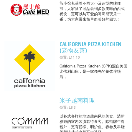
熊小馆充满着不同大小及造型的啤啤
熊，大家除了可品尝到多款美味的西式
餐饮，更可以与可爱的啤啤熊玩乐一
番，为大家带来简单而美好的回忆！
CALIFORNIA PIZZA KITCHEN
(宠物友善)
位置: L11 10
California Pizza Kitchen (CPK)源自美国
比佛利山庄，是一家领先的餐饮连锁
店，
米子越南料理
位置: L8 3
以各式各样的地道越南风味美食、清新
雅致的室内装潢款待食客。除招牌牛肉
粉外，更有捞檬、明炉鱼、春卷及串烧
等惹味越式小菜可供选择。