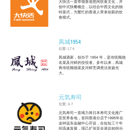
大快活一直带领香港悠闲饮食文化，开
创中式快餐概念，以结合中西文化的独
特菜式，为繁忙的香港人带来创新的饮
食模式。
凤城1954
位置: L7 6
凤城酒家，创办于 1954 年，是传统顺德
名菜及河鲜的佼佼者。多年以来，凤城
将传统顺德菜及河鲜烹调煮法发扬光
大。
元気寿司
位置: G 7
元気寿司一直竭力将日本寿司文化推广
至世界各地，首间香港分店于1995年在
金钟远东金融中心开设，在短短三十年
间迅速发展，现己扩张至全港近80间分