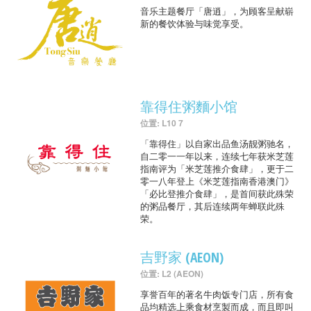
音乐主题餐厅「唐逍」，为顾客呈献崭
新的餐饮体验与味觉享受。
靠得住粥麵小馆
位置: L10 7
「靠得住」以自家出品鱼汤靓粥驰名，
自二零一一年以来，连续七年获米芝莲
指南评为「米芝莲推介食肆」，更于二
零一八年登上《米芝莲指南香港澳门》
「必比登推介食肆」，是首间获此殊荣
的粥品餐厅，其后连续两年蝉联此殊
荣。
吉野家 (AEON)
位置: L2 (AEON)
享誉百年的著名牛肉饭专门店，所有食
品均精选上乘食材烹製而成，而且即叫