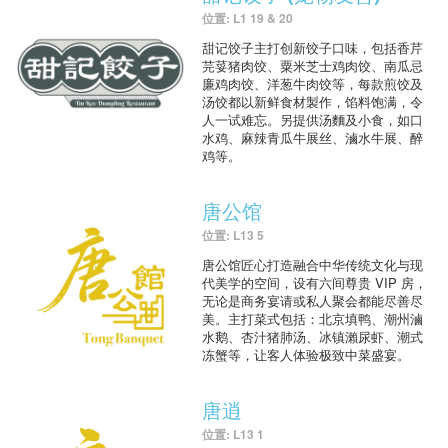
位置: L1 19 & 20
甜记饺子主打创新饺子口味，包括香芹
芫荽猪肉饺、粟米芝士鸡肉饺、南瓜忌
廉鸡肉饺、洋葱牛肉饺等，每款煎饺及
汤饺都以新鲜食材製作，馅料饱满，令
人一试难忘。另提供汤麵及小食，如口
水鸡、麻辣青瓜牛展丝、滷水牛展、醉
鸡等。
唐公馆
位置: L13 5
唐公馆匠心打造融合中华传统文化与现
代美学的空间，设有六间尊贵 VIP 房，
无论是商务宴请或私人聚会都能尽善尽
美。主打菜式包括：北京填鸭、潮州滷
水鹅、杏汁猪肺汤、冰镇瀨尿虾、潮式
冻蟹等，让客人体验极致中菜盛宴。
唐逍
位置: L13 1