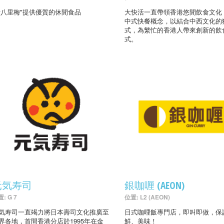
'十八里梅"提供優質的休閒食品
大快活一直帶領香港悠閒飲食文化
中式快餐概念，以結合中西文化的
式，為繁忙的香港人帶來創新的飲
式。
元気寿司
銀咖喱 (AEON)
: G 7
位置: L2 (AEON)
気寿司一直竭力將日本壽司文化推廣至
日式咖哩飯專門店，即叫即做，保
界各地，首間香港分店於1995年在金
鮮、美味！