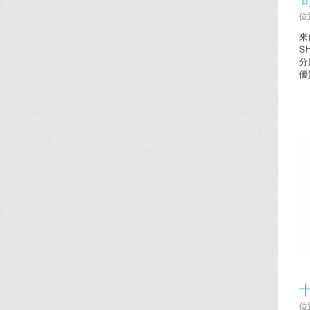
位置
來
S
分
優
位置