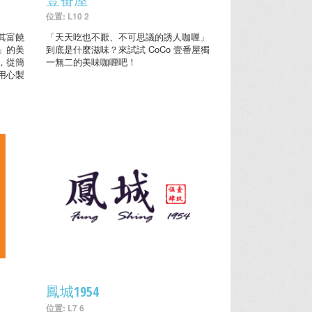
位置: L10 2
其富饒
「天天吃也不厭、不可思議的誘人咖喱」
」的美
到底是什麼滋味？來試試 CoCo 壹番屋獨
，從簡
一無二的美味咖喱吧！
用心製
鳳城1954
位置: L7 6