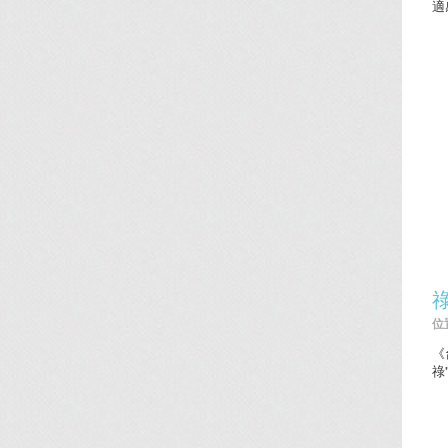
適
位置
《
祿