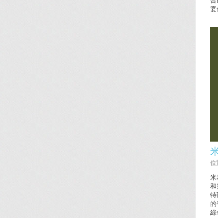
宴
米
位置
米
和
特
的
綠