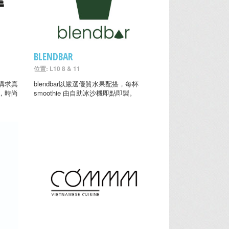
BLENDBAR
位置: L10 8 & 11
講求真
blendbar以嚴選優質水果配搭，每杯
，時尚
smoothie 由自助冰沙機即點即製。