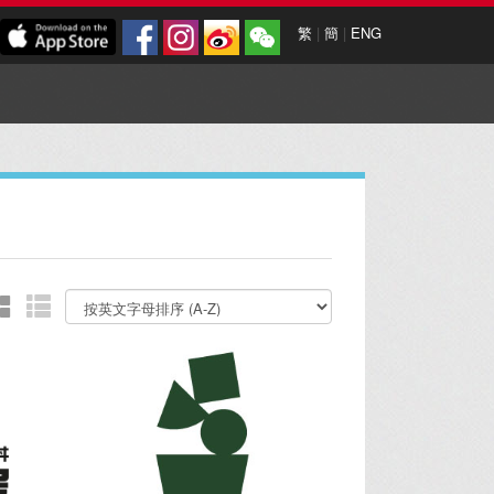
繁
|
簡
|
ENG