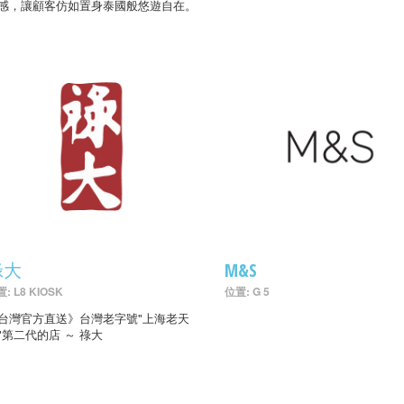
感，讓顧客仿如置身泰國般悠遊自在。
祿大
M&S
: L8 KIOSK
位置: G 5
台灣官方直送》台灣老字號"上海老天
"第二代的店 ～ 祿大