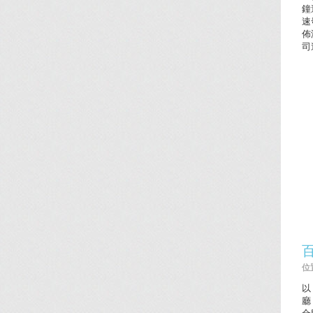
鐘
速
佈
司
位置
以
廳
合