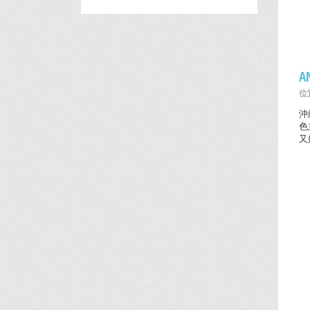
A
位置
沖
色
又