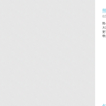
位置
熊
大
更
帶