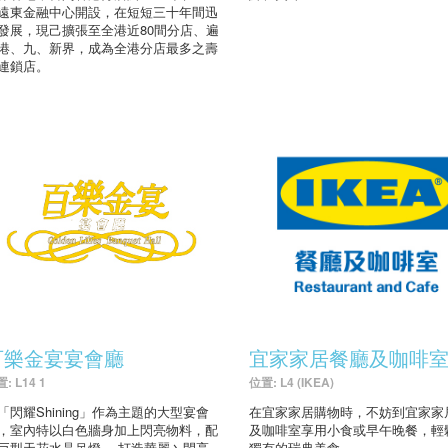
遠東金融中心開設，在短短三十年間迅
發展，現己擴張至全港近80間分店、遍
港、九、新界，成為全港分店最多之壽
連鎖店。
百樂金宴宴會廳
宜家家居餐廳及咖啡
: L14 1
位置: L4 (IKEA)
「閃耀Shining」作為主題的大型宴會
在宜家家居購物時，不妨到宜家家
，室內特以白色牆身加上閃亮物料，配
及咖啡室享用小食或早午晚餐，輕
巨型天花水晶吊燈、 打造華麗丶閃亮
獨有的瑞典美食。