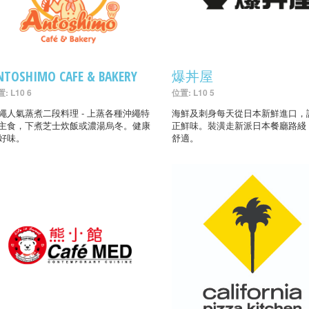
NTOSHIMO CAFE & BAKERY
爆丼屋
: L10 6
位置: L10 5
繩人氣蒸煮二段料理 - 上蒸各種沖繩特
海鮮及刺身每天從日本新鮮進口，
主食，下煮芝士炊飯或濃湯烏冬。健康
正鮮味。裝潢走新派日本餐廳路綫
好味。
舒適。