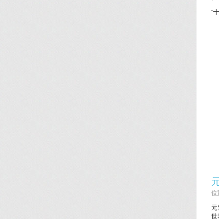
'
位置
元
世