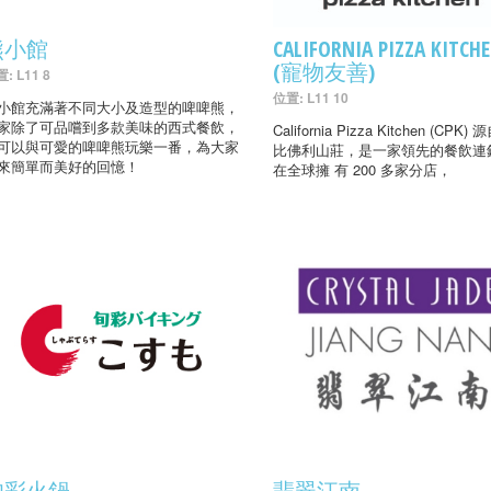
熊小館
CALIFORNIA PIZZA KITCH
(寵物友善)
: L11 8
位置: L11 10
小館充滿著不同大小及造型的啤啤熊，
家除了可品嚐到多款美味的西式餐飲，
California Pizza Kitchen (CPK
可以與可愛的啤啤熊玩樂一番，為大家
比佛利山莊，是一家領先的餐飲連
來簡單而美好的回憶！
在全球擁 有 200 多家分店，
旬彩火鍋
翡翠江南