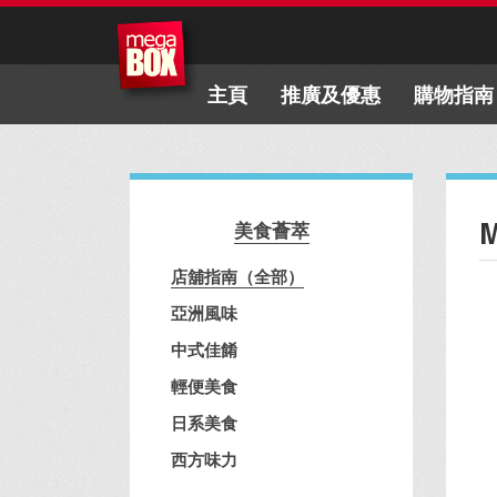
主頁
推廣及優惠
購物指南
美食薈萃
店舖指南（全部）
亞洲風味
中式佳餚
輕便美食
日系美食
西方味力