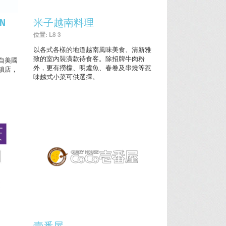
EN
米子越南料理
位置: L8 3
以各式各樣的地道越南風味美食、清新雅
致的室內裝潢款待食客。除招牌牛肉粉
) 源自美國
外，更有撈檬、明爐魚、春卷及串燒等惹
鎖店，
味越式小菜可供選擇。
壹番屋