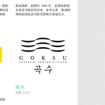
，開創
鳳城酒家，創辦於 1954 年，是傳統順德
獨特菜
名菜及河鮮的佼佼者。多年以來，鳳城將
食模
傳統順德菜及河鮮烹調煮法發揚光大。
曲水
位置: L18 2
證新