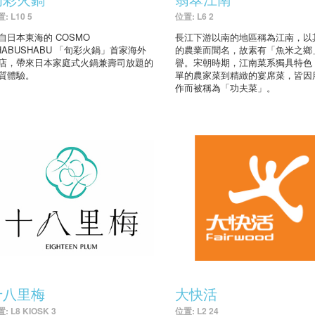
: L10 5
位置: L6 2
自日本東海的 COSMO
長江下游以南的地區稱為江南，以
HABUSHABU 「旬彩火鍋」首家海外
的農業而聞名，故素有「魚米之鄉
店，帶來日本家庭式火鍋兼壽司放題的
譽。宋朝時期，江南菜系獨具特色
質體驗。
單的農家菜到精緻的宴席菜，皆因
作而被稱為「功夫菜」。
十八里梅
大快活
: L8 KIOSK 3
位置: L2 24