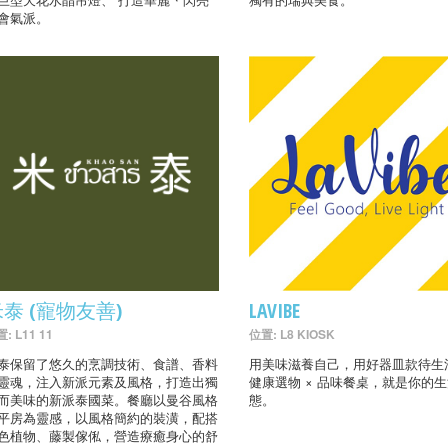
會氣派。
泰 (寵物友善)
LAVIBE
: L11 11
位置: L8 KIOSK
泰保留了悠久的烹調技術、食譜、香料
用美味滋養自己，用好器皿款待生
靈魂，注入新派元素及風格，打造出獨
健康選物 × 品味餐桌，就是你的
而美味的新派泰國菜。餐廳以曼谷風格
態。
平房為靈感，以風格簡約的裝潢，配搭
色植物、藤製傢俬，營造療癒身心的舒