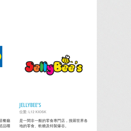
室
JELLYBEE’S
位置: L12 KIOSK
居餐廳
是一間非一般的零食專門店，搜羅世界各
鬆品嚐
地的零食、軟糖及特製爆谷。