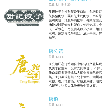
位置: L1 19 & 20
甜记饺子主打创新饺子口味，包括香芹
芫荽猪肉饺、粟米芝士鸡肉饺、南瓜忌
廉鸡肉饺、洋葱牛肉饺等，每款煎饺及
汤饺都以新鲜食材製作，馅料饱满，令
人一试难忘。另提供汤麵及小食，如口
水鸡、麻辣青瓜牛展丝、滷水牛展、醉
鸡等。
唐公馆
位置: L13 5
唐公馆匠心打造融合中华传统文化与现
代美学的空间，设有六间尊贵 VIP 房，
无论是商务宴请或私人聚会都能尽善尽
美。主打菜式包括：北京填鸭、潮州滷
水鹅、杏汁猪肺汤、冰镇瀨尿虾、潮式
冻蟹等，让客人体验极致中菜盛宴。
唐逍
位置: L13 1