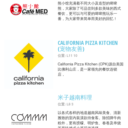
熊小馆充满着不同大小及造型的啤啤
熊，大家除了可品尝到多款美味的西式
餐饮，更可以与可爱的啤啤熊玩乐一
番，为大家带来简单而美好的回忆！
CALIFORNIA PIZZA KITCHEN
(宠物友善)
位置: L11 10
California Pizza Kitchen (CPK)源自美国
比佛利山庄，是一家领先的餐饮连锁
店，
米子越南料理
位置: L8 3
以各式各样的地道越南风味美食、清新
雅致的室内装潢款待食客。除招牌牛肉
粉外，更有捞檬、明炉鱼、春卷及串烧
等惹味越式小菜可供选择。