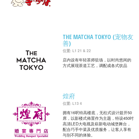
THE MATCHA TOKYO (宠物友
善)
位置: L1 21 & 22
店内设有年轻茶师驻场，以时尚悠闲的
方式展现茶道工艺，调配成各式饮品
煌府
位置: L13 4
拥有16呎特高楼底，无柱式设计筵开50
席，以影楼式佈置作为主题，特设450吋
高清LED大电视及崭新电动城堡舞台，
配合巧手中菜及优质服务，让客人享有
与别不同的体验。