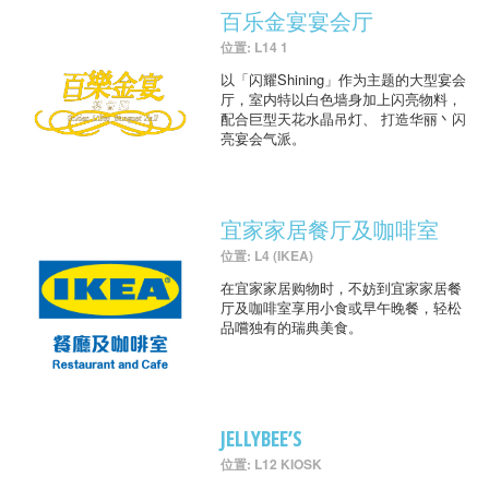
百乐金宴宴会厅
位置: L14 1
以「闪耀Shining」作为主题的大型宴会
厅，室内特以白色墙身加上闪亮物料，
配合巨型天花水晶吊灯、 打造华丽丶闪
亮宴会气派。
宜家家居餐厅及咖啡室
位置: L4 (IKEA)
在宜家家居购物时，不妨到宜家家居餐
厅及咖啡室享用小食或早午晚餐，轻松
品嚐独有的瑞典美食。
JELLYBEE’S
位置: L12 KIOSK