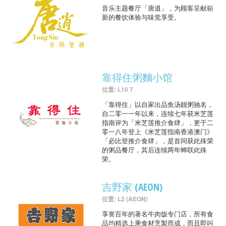
音乐主题餐厅「唐逍」，为顾客呈献崭
新的餐饮体验与味觉享受。
靠得住粥麵小馆
位置: L10 7
「靠得住」以自家出品鱼汤靓粥驰名，
自二零一一年以来，连续七年获米芝莲
指南评为「米芝莲推介食肆」，更于二
零一八年登上《米芝莲指南香港澳门》
「必比登推介食肆」，是首间获此殊荣
的粥品餐厅，其后连续两年蝉联此殊
荣。
吉野家 (AEON)
位置: L2 (AEON)
享誉百年的著名牛肉饭专门店，所有食
品均精选上乘食材烹製而成，而且即叫