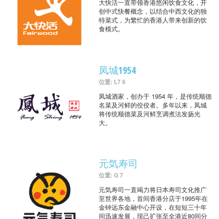
大快活一直带领香港悠闲饮食文化，开
创中式快餐概念，以结合中西文化的独
特菜式，为繁忙的香港人带来创新的饮
食模式。
凤城1954
位置: L7 6
凤城酒家，创办于 1954 年，是传统顺德
名菜及河鲜的佼佼者。多年以来，凤城
将传统顺德菜及河鲜烹调煮法发扬光
大。
元気寿司
位置: G 7
元気寿司一直竭力将日本寿司文化推广
至世界各地，首间香港分店于1995年在
金钟远东金融中心开设，在短短三十年
间迅速发展，现己扩张至全港近80间分