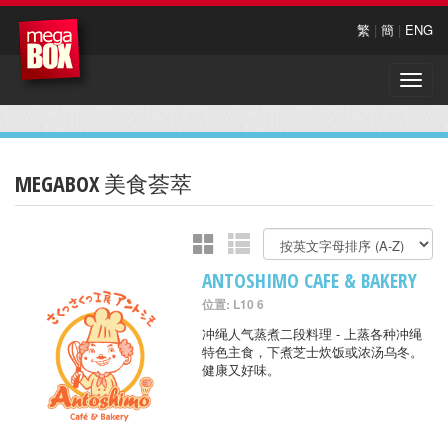
繁
|
簡
|
ENG
Toggle
naviga
MEGABOX 美食荟萃
ANTOSHIMO CAFE & BAKERY
位置: L10 6
冲绳人气蒸煮二段料理 - 上蒸各种冲绳
特色主食，下煮芝士炊饭或浓汤乌冬。
健康又好味。