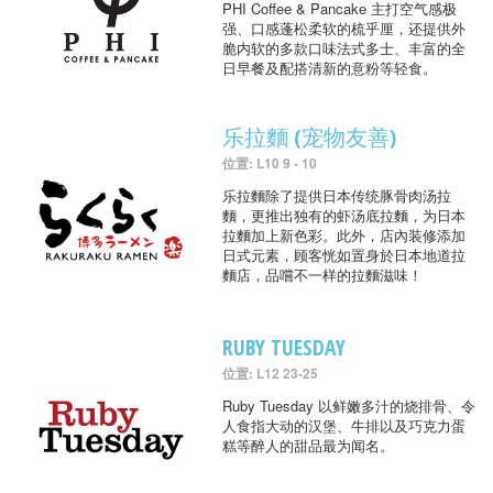
PHI Coffee & Pancake 主打空气感极
强、口感蓬松柔软的梳乎厘，还提供外
脆内软的多款口味法式多士、丰富的全
日早餐及配搭清新的意粉等轻食。
乐拉麵 (宠物友善)
位置: L10 9 - 10
乐拉麵除了提供日本传统豚骨肉汤拉
麵，更推出独有的虾汤底拉麵，为日本
拉麵加上新色彩。此外，店內装修添加
日式元素，顾客恍如置身於日本地道拉
麵店，品嚐不一样的拉麵滋味！
RUBY TUESDAY
位置: L12 23-25
Ruby Tuesday 以鲜嫩多汁的烧排骨、令
人食指大动的汉堡、牛排以及巧克力蛋
糕等醉人的甜品最为闻名。