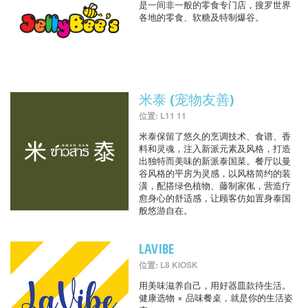
是一间非一般的零食专门店，搜罗世界
各地的零食、软糖及特制爆谷。
米泰 (宠物友善)
位置: L11 11
米泰保留了悠久的烹调技术、食谱、香
料和灵魂，注入新派元素及风格，打造
出独特而美味的新派泰国菜。餐厅以曼
谷风格的平房为灵感，以风格简约的装
潢，配搭绿色植物、藤制家俬，营造疗
愈身心的舒适感，让顾客仿如置身泰国
般悠游自在。
LAVIBE
位置: L8 KIOSK
用美味滋养自己，用好器皿款待生活。
健康选物 × 品味餐桌，就是你的生活姿