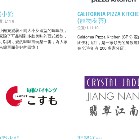
熊小館
CALIFORNIA PIZZA KITCH
(寵物友善)
: L11 8
位置: L11 10
小館充滿著不同大小及造型的啤啤熊，
家除了可品嚐到多款美味的西式餐飲，
California Pizza Kitchen (CPK
可以與可愛的啤啤熊玩樂一番，為大家
比佛利山莊，是一家領先的餐飲連
來簡單而美好的回憶！
在全球擁 有 200 多家分店，
旬彩火鍋
翡翠江南