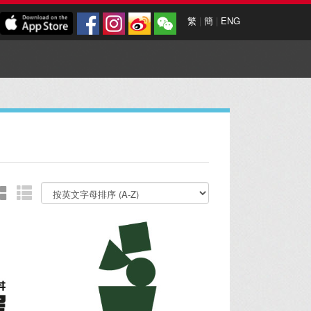
繁
|
簡
|
ENG