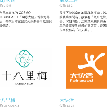
: L10 5
位置: L6 2
自日本東海的 COSMO
長江下游以南的地區稱為江南，以
HABUSHABU 「旬彩火鍋」首家海外
的農業而聞名，故素有「魚米之鄉
店，帶來日本家庭式火鍋兼壽司放題的
譽。宋朝時期，江南菜系獨具特色
質體驗。
單的農家菜到精緻的宴席菜，皆因
作而被稱為「功夫菜」。
十八里梅
大快活
: L8 KIOSK 3
位置: L2 24