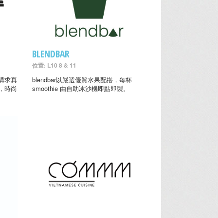
BLENDBAR
位置: L10 8 & 11
講求真
blendbar以嚴選優質水果配搭，每杯
，時尚
smoothie 由自助冰沙機即點即製。