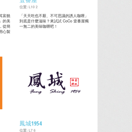
位置: L10 2
其富饒
「天天吃也不厭、不可思議的誘人咖喱」
」的美
到底是什麼滋味？來試試 CoCo 壹番屋獨
，從簡
一無二的美味咖喱吧！
用心製
鳳城1954
位置: L7 6