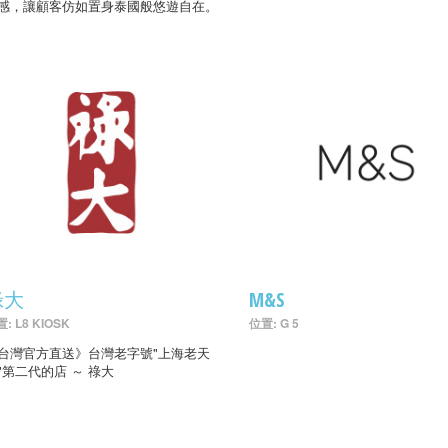
感，讓顧客仿如置身泰國般悠遊自在。
祿大
M&S
: L8 KIOSK
位置: G 5
台灣官方直送》台灣老字號"上海老天
"第二代的店 ～ 祿大