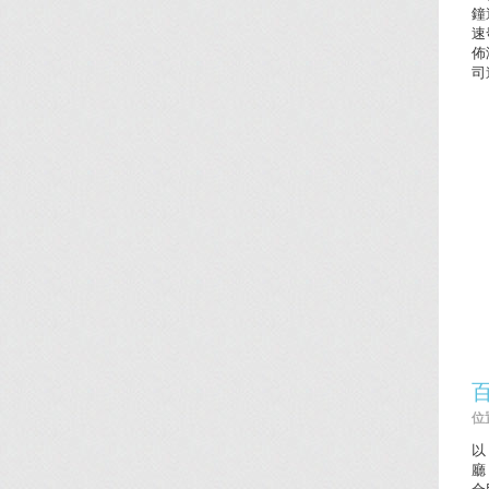
鐘
速
佈
司
位置
以
廳
合