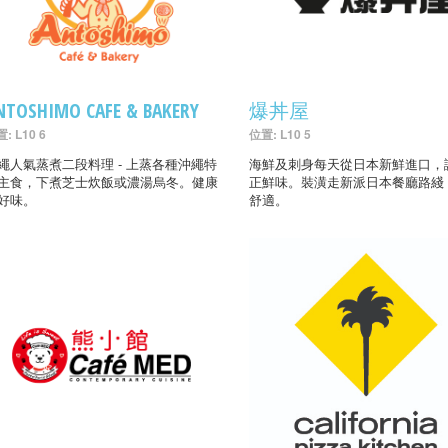
NTOSHIMO CAFE & BAKERY
爆丼屋
: L10 6
位置: L10 5
繩人氣蒸煮二段料理 - 上蒸各種沖繩特
海鮮及刺身每天從日本新鮮進口，
主食，下煮芝士炊飯或濃湯烏冬。健康
正鮮味。裝潢走新派日本餐廳路綫
好味。
舒適。