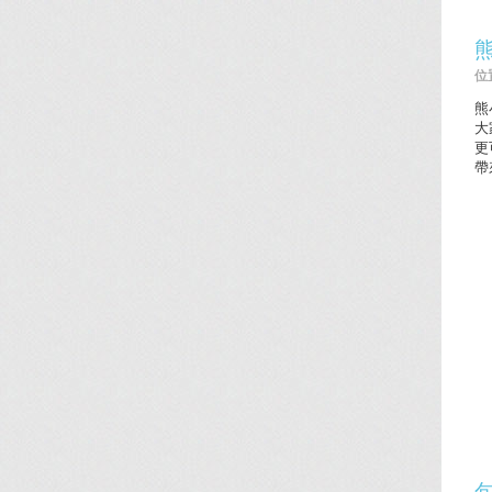
位置
熊
大
更
帶