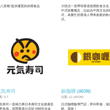
'十八里梅"提供優質的休閒食品
大快活一直帶領香港悠閒飲食文化
中式快餐概念，以結合中西文化的
式，為繁忙的香港人帶來創新的飲
式。
元気寿司
銀咖喱 (AEON)
: G 7
位置: L2 (AEON)
気寿司一直竭力將日本壽司文化推廣至
日式咖哩飯專門店，即叫即做，保
界各地，首間香港分店於1995年在金
鮮、美味！