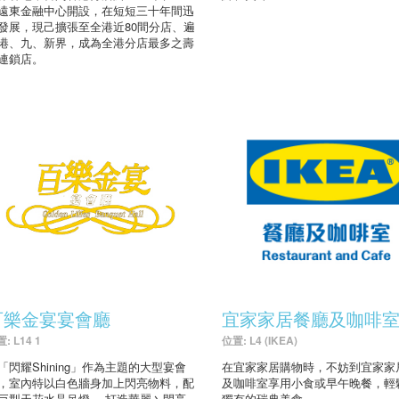
遠東金融中心開設，在短短三十年間迅
發展，現己擴張至全港近80間分店、遍
港、九、新界，成為全港分店最多之壽
連鎖店。
百樂金宴宴會廳
宜家家居餐廳及咖啡
: L14 1
位置: L4 (IKEA)
「閃耀Shining」作為主題的大型宴會
在宜家家居購物時，不妨到宜家家
，室內特以白色牆身加上閃亮物料，配
及咖啡室享用小食或早午晚餐，輕
巨型天花水晶吊燈、 打造華麗丶閃亮
獨有的瑞典美食。