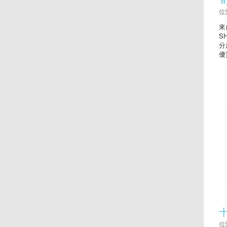
位置
來
S
分
優
位置