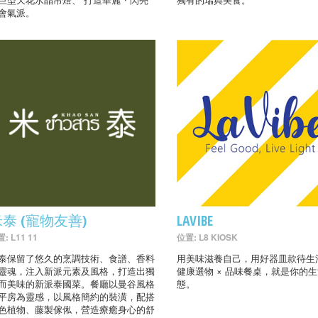
會氣派。
泰 (寵物友善)
LAVIBE
: L11 11
位置: L8 KIOSK
泰保留了悠久的烹調技術、食譜、香料
用美味滋養自己，用好器皿款待生
靈魂，注入新派元素及風格，打造出獨
健康選物 × 品味餐桌，就是你的
而美味的新派泰國菜。餐廳以曼谷風格
態。
平房為靈感，以風格簡約的裝潢，配搭
色植物、藤製傢俬，營造療癒身心的舒