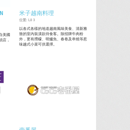
EN
米子越南料理
位置: L8 3
以各式各樣的地道越南風味美食、清新雅
致的室內裝潢款待食客。除招牌牛肉粉
) 源自美國
外，更有撈檬、明爐魚、春卷及串燒等惹
鎖店，
味越式小菜可供選擇。
壹番屋