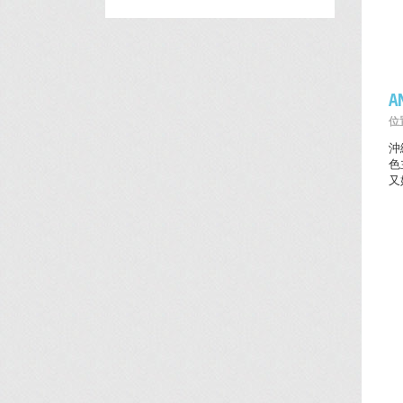
A
位置
沖
色
又