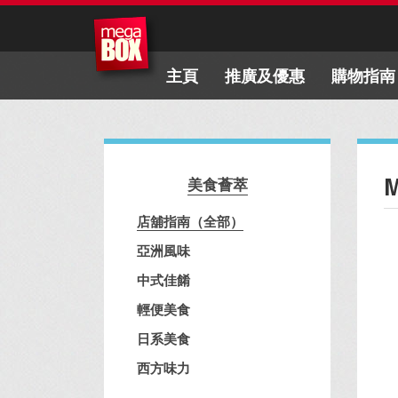
主頁
推廣及優惠
購物指南
美食薈萃
店舖指南（全部）
亞洲風味
中式佳餚
輕便美食
日系美食
西方味力