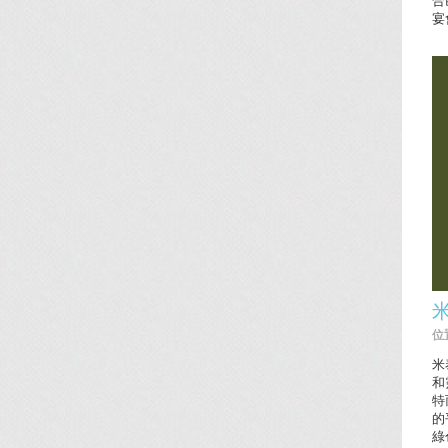
宴
米
位置
米
和
特
的
綠