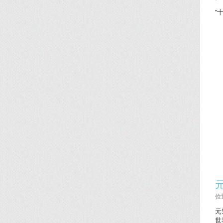
'
位置
元
世