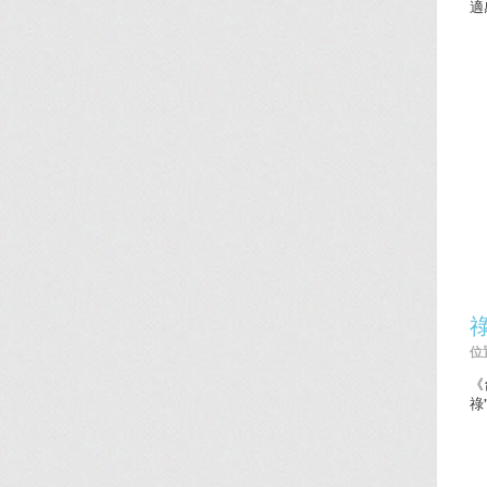
適
位置
《
祿