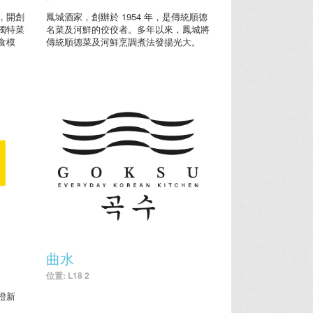
，開創
鳳城酒家，創辦於 1954 年，是傳統順德
獨特菜
名菜及河鮮的佼佼者。多年以來，鳳城將
食模
傳統順德菜及河鮮烹調煮法發揚光大。
曲水
位置: L18 2
證新