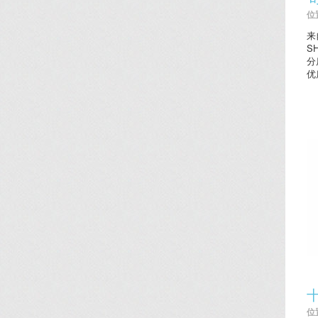
位置
来
S
分
优
位置