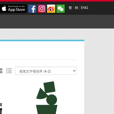
繁
|
簡
|
ENG