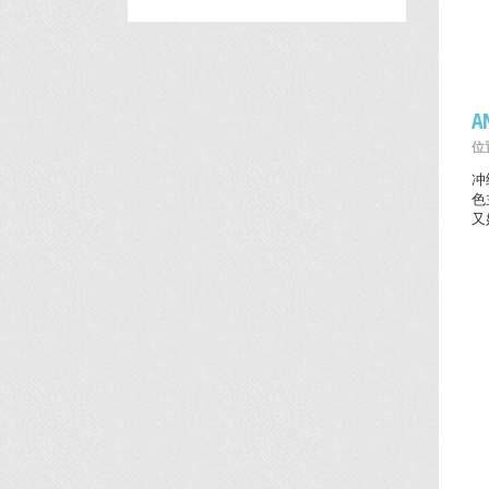
A
位置
冲
色
又