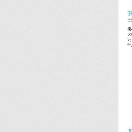
位置
熊
大
更
带