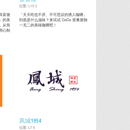
位置: L10 2
其富饶
「天天吃也不厌、不可思议的诱人咖喱」
」的美
到底是什么滋味？来试试 CoCo 壹番屋独
，从简
一无二的美味咖喱吧！
用心制
凤城1954
位置: L7 6