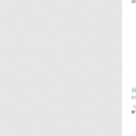
适
位置
《
禄