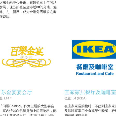
远东金融中心开设，在短短三十年间迅
发展，现己扩张至全港近80间分店、遍
港、九、新界，成为全港分店最多之寿
连锁店。
百乐金宴宴会厅
宜家家居餐厅及咖啡
: L14 1
位置: L4 (IKEA)
「闪耀Shining」作为主题的大型宴会
在宜家家居购物时，不妨到宜家家
，室内特以白色墙身加上闪亮物料，配
及咖啡室享用小食或早午晚餐，轻
巨型天花水晶吊灯、 打造华丽丶闪亮
独有的瑞典美食。