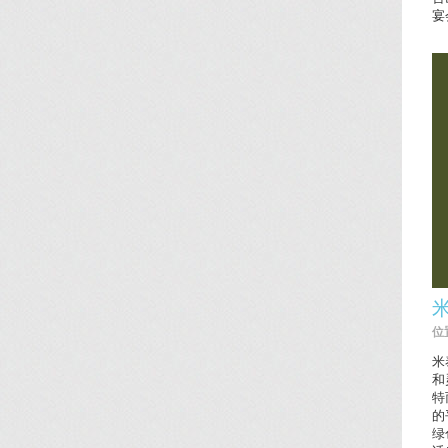
宴
米
位置
米
和
特
的
绿