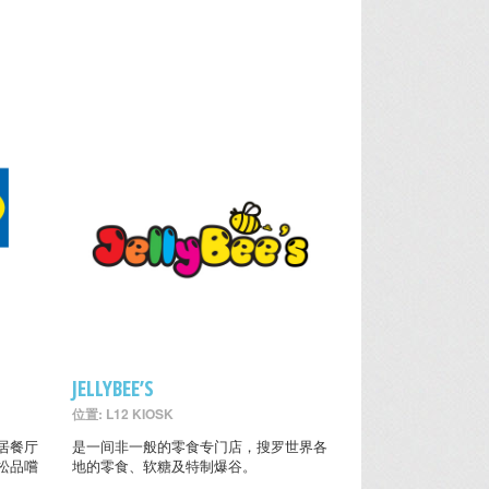
室
JELLYBEE’S
位置: L12 KIOSK
居餐厅
是一间非一般的零食专门店，搜罗世界各
松品嚐
地的零食、软糖及特制爆谷。