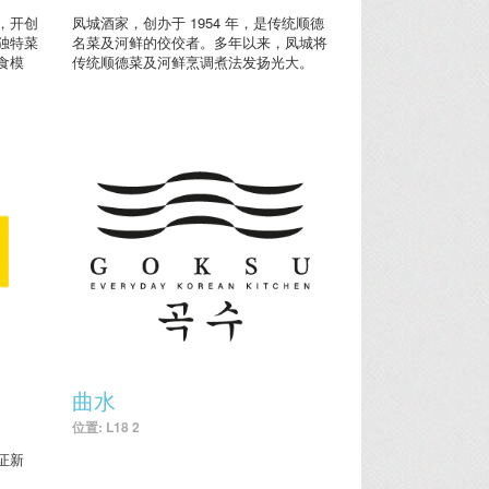
，开创
凤城酒家，创办于 1954 年，是传统顺德
独特菜
名菜及河鲜的佼佼者。多年以来，凤城将
食模
传统顺德菜及河鲜烹调煮法发扬光大。
曲水
位置: L18 2
证新