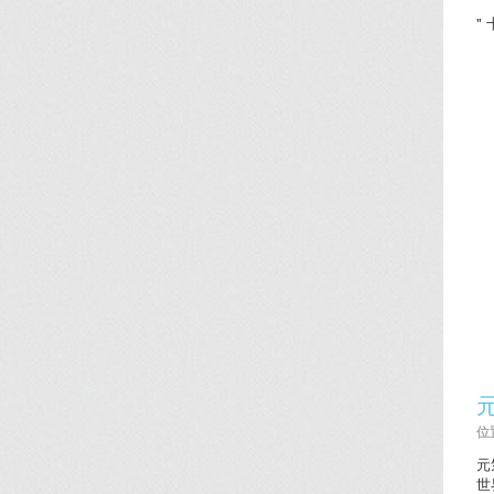
"
位置
元
世