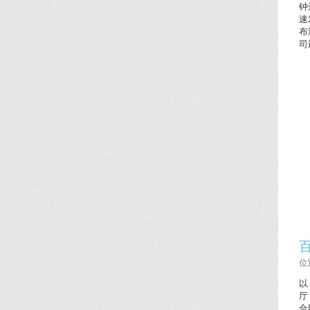
钟
速
布
司
位置
以
厅
合