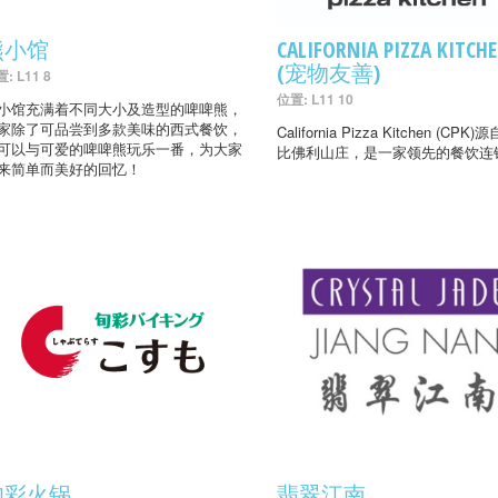
熊小馆
CALIFORNIA PIZZA KITCH
(宠物友善)
: L11 8
位置: L11 10
小馆充满着不同大小及造型的啤啤熊，
家除了可品尝到多款美味的西式餐饮，
California Pizza Kitchen (CPK
可以与可爱的啤啤熊玩乐一番，为大家
比佛利山庄，是一家领先的餐饮连
来简单而美好的回忆！
旬彩火锅
翡翠江南