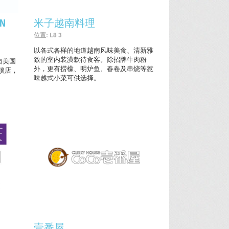
EN
米子越南料理
位置: L8 3
以各式各样的地道越南风味美食、清新雅
致的室内装潢款待食客。除招牌牛肉粉
)源自美国
外，更有捞檬、明炉鱼、春卷及串烧等惹
锁店，
味越式小菜可供选择。
壹番屋