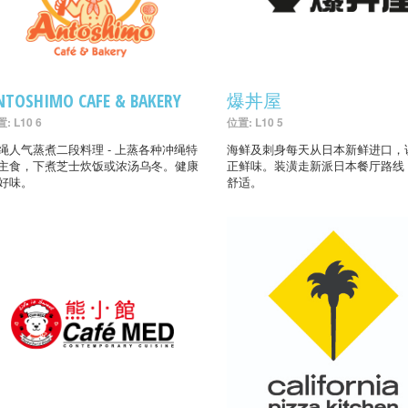
NTOSHIMO CAFE & BAKERY
爆丼屋
: L10 6
位置: L10 5
绳人气蒸煮二段料理 - 上蒸各种冲绳特
海鲜及刺身每天从日本新鲜进口，
主食，下煮芝士炊饭或浓汤乌冬。健康
正鲜味。装潢走新派日本餐厅路线
好味。
舒适。