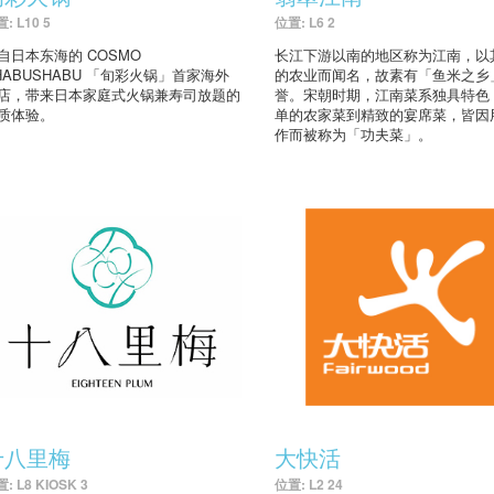
: L10 5
位置: L6 2
自日本东海的 COSMO
长江下游以南的地区称为江南，以
HABUSHABU 「旬彩火锅」首家海外
的农业而闻名，故素有「鱼米之乡
店，带来日本家庭式火锅兼寿司放题的
誉。宋朝时期，江南菜系独具特色
质体验。
单的农家菜到精致的宴席菜，皆因
作而被称为「功夫菜」。
十八里梅
大快活
: L8 KIOSK 3
位置: L2 24