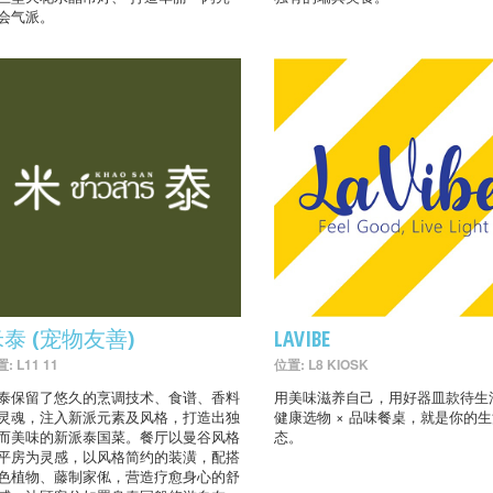
会气派。
泰 (宠物友善)
LAVIBE
: L11 11
位置: L8 KIOSK
泰保留了悠久的烹调技术、食谱、香料
用美味滋养自己，用好器皿款待生
灵魂，注入新派元素及风格，打造出独
健康选物 × 品味餐桌，就是你的
而美味的新派泰国菜。餐厅以曼谷风格
态。
平房为灵感，以风格简约的装潢，配搭
色植物、藤制家俬，营造疗愈身心的舒