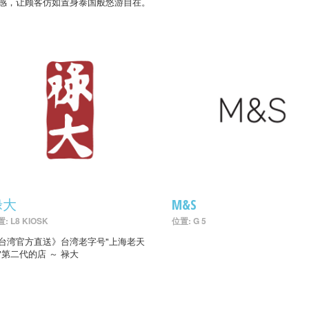
感，让顾客仿如置身泰国般悠游自在。
禄大
M&S
: L8 KIOSK
位置: G 5
台湾官方直送》台湾老字号"上海老天
"第二代的店 ～ 禄大