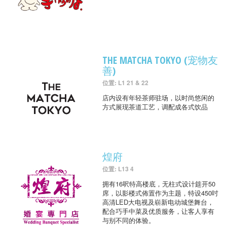
THE MATCHA TOKYO (宠物友
善)
位置: L1 21 & 22
店内设有年轻茶师驻场，以时尚悠闲的
方式展现茶道工艺，调配成各式饮品
煌府
位置: L13 4
拥有16呎特高楼底，无柱式设计筵开50
席，以影楼式佈置作为主题，特设450吋
高清LED大电视及崭新电动城堡舞台，
配合巧手中菜及优质服务，让客人享有
与别不同的体验。