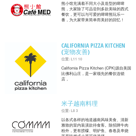
熊小馆充满着不同大小及造型的啤啤
熊，大家除了可品尝到多款美味的西式
餐饮，更可以与可爱的啤啤熊玩乐一
番，为大家带来简单而美好的回忆！
CALIFORNIA PIZZA KITCHEN
(宠物友善)
位置: L11 10
California Pizza Kitchen (CPK)源自美国
比佛利山庄，是一家领先的餐饮连锁
店，
米子越南料理
位置: L8 3
以各式各样的地道越南风味美食、清新
雅致的室内装潢款待食客。除招牌牛肉
粉外，更有捞檬、明炉鱼、春卷及串烧
等惹味越式小菜可供选择。