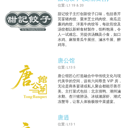
位置: L1 19 & 20
甜记饺子主打创新饺子口味，包括香芹
芫荽猪肉饺、粟米芝士鸡肉饺、南瓜忌
廉鸡肉饺、洋葱牛肉饺等，每款煎饺及
汤饺都以新鲜食材製作，馅料饱满，令
人一试难忘。另提供汤麵及小食，如口
水鸡、麻辣青瓜牛展丝、滷水牛展、醉
鸡等。
唐公馆
位置: L13 5
唐公馆匠心打造融合中华传统文化与现
代美学的空间，设有六间尊贵 VIP 房，
无论是商务宴请或私人聚会都能尽善尽
美。主打菜式包括：北京填鸭、潮州滷
水鹅、杏汁猪肺汤、冰镇瀨尿虾、潮式
冻蟹等，让客人体验极致中菜盛宴。
唐逍
位置: L13 1