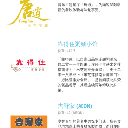
音乐主题餐厅「唐逍」，为顾客呈献崭
新的餐饮体验与味觉享受。
靠得住粥麵小馆
位置: L10 7
「靠得住」以自家出品鱼汤靓粥驰名，
自二零一一年以来，连续七年获米芝莲
指南评为「米芝莲推介食肆」，更于二
零一八年登上《米芝莲指南香港澳门》
「必比登推介食肆」，是首间获此殊荣
的粥品餐厅，其后连续两年蝉联此殊
荣。
吉野家 (AEON)
位置: L2 (AEON)
享誉百年的著名牛肉饭专门店，所有食
品均精选上乘食材烹製而成，而且即叫