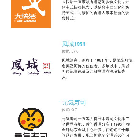
大快活一直带领香港悠闲饮食文化，开
创中式快餐概念，以结合中西文化的独
特菜式，为繁忙的香港人带来创新的饮
食模式。
凤城1954
位置: L7 6
凤城酒家，创办于 1954 年，是传统顺德
名菜及河鲜的佼佼者。多年以来，凤城
将传统顺德菜及河鲜烹调煮法发扬光
大。
元気寿司
位置: G 7
元気寿司一直竭力将日本寿司文化推广
至世界各地，首间香港分店于1995年在
金钟远东金融中心开设，在短短三十年
间迅速发展，现己扩张至全港近80间分