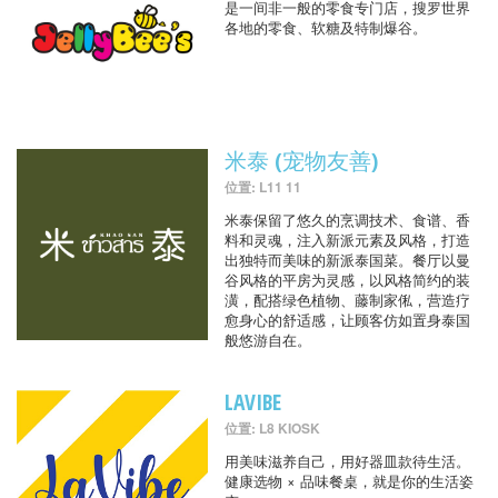
是一间非一般的零食专门店，搜罗世界
各地的零食、软糖及特制爆谷。
米泰 (宠物友善)
位置: L11 11
米泰保留了悠久的烹调技术、食谱、香
料和灵魂，注入新派元素及风格，打造
出独特而美味的新派泰国菜。餐厅以曼
谷风格的平房为灵感，以风格简约的装
潢，配搭绿色植物、藤制家俬，营造疗
愈身心的舒适感，让顾客仿如置身泰国
般悠游自在。
LAVIBE
位置: L8 KIOSK
用美味滋养自己，用好器皿款待生活。
健康选物 × 品味餐桌，就是你的生活姿