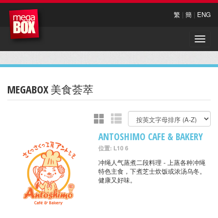
繁
|
簡
|
ENG
Toggle
naviga
MEGABOX 美食荟萃
ANTOSHIMO CAFE & BAKERY
位置: L10 6
冲绳人气蒸煮二段料理 - 上蒸各种冲绳
特色主食，下煮芝士炊饭或浓汤乌冬。
健康又好味。