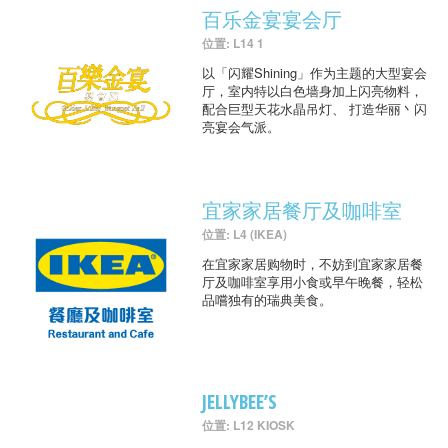
百乐金宴宴会厅
位置: L14 1
以「闪耀Shining」作为主题的大型宴会
厅，室内特以白色墙身加上闪亮物料，
配合巨型天花水晶吊灯、 打造华丽丶闪
亮宴会气派。
宜家家居餐厅及咖啡室
位置: L4 (IKEA)
在宜家家居购物时，不妨到宜家家居餐
厅及咖啡室享用小食或早午晚餐，轻松
品嚐独有的瑞典美食。
JELLYBEE’S
位置: L12 KIOSK