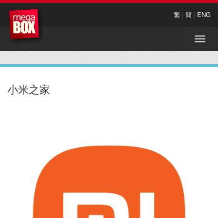
繁
|
簡
|
ENG
Toggle
naviga
小米之家